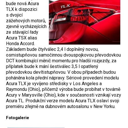
bude nová Acura
TLX k dispozici
s dvojicí
zážehových motorů,
zjevně vycházejících
ze stávající řady
Acura TSX alias
Honda Accord.
Základem bude čtyřválec 2,4 l doplněný novou,
osmistupňovou samočinnou dvouspojkovou převodovkou
DCT kombinující měnič momentu pro hladší rozjezdy, za
příplatek bude k mání šestiválec 3,5 l opatřený
převodovkou devítistupňovou. V obou případech budou
poháněna kola přední nápravy. Sériové provedení modelu
Acura TLX je vyvíjeno středisky v Los Angeles a
Raymondu (Ohio), přičemž výroba bude probíhat v továrně
Acury v Marysville (Ohio), kde v současnosti vznikají vozy
Acura TL. Produkční verze modelu Acura TLX oslaví svoji
premiéru zřejmě na dubnovém autosalonu v New Yorku.
Fotogalerie