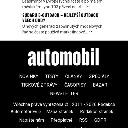
Leapmotor v Evropě rychle roste a po malém
>>
městském typu T03 přivedl na trh...
SUBARU E-OUTBACK – NEJLEPŠÍ OUTBACK
VŠECH DOB?
U nových generací zaběhnutých modelových
>>
řad se často používá marketingové...
NOVINKY
TESTY
ČLÁNKY
SPECIÁLY
TISKOVÉ ZPRÁVY
ČASOPISY
BAZAR
NEWSLETTER
Všechna práva vyhrazena ©
|
2011 - 2026 Redakce
Automotorevue
|
Mapa stránek
|
Redakce stránek
|
Napište nám
|
Předplatné
|
RSS
|
GDPR
|