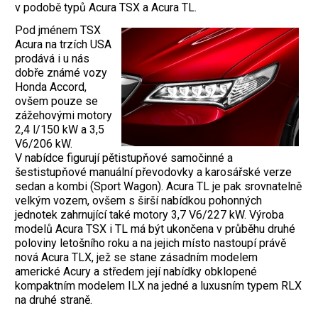
v podobě typů Acura TSX a Acura TL.
Pod jménem TSX
Acura na trzích USA
prodává i u nás
dobře známé vozy
Honda Accord,
ovšem pouze se
zážehovými motory
2,4 l/150 kW a 3,5
V6/206 kW.
V nabídce figurují pětistupňové samočinné a
šestistupňové manuální převodovky a karosářské verze
sedan a kombi (Sport Wagon). Acura TL je pak srovnatelně
velkým vozem, ovšem s širší nabídkou pohonných
jednotek zahrnující také motory 3,7 V6/227 kW. Výroba
modelů Acura TSX i TL má být ukončena v průběhu druhé
poloviny letošního roku a na jejich místo nastoupí právě
nová Acura TLX, jež se stane zásadním modelem
americké Acury a středem její nabídky obklopené
kompaktním modelem ILX na jedné a luxusním typem RLX
na druhé straně.