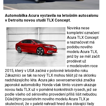
Automobilka Acura vystavila na letošním autosalonu
v Detroitu novou studii TLX Concept.
Novinka nese
kompletní označení
Acura TLX Concept
a naznačovat má
podobu nového
modelu Acura TLX,
jenž by se měl začít
prodávat už
v modelovém roce
2015, který v USA začíná v polovině letošního roku.
Zákazníci se tak na nový TLX mohou těšit již na sklonku
nadcházejícího léta. Acura jako severoamerická značka
japonské automobilky Honda však tímto vozem ukazuje
novou řadu TLX už v poměrně konkrétních rysech, jež se
podle všeho od sériového provedení příliš lišit nebudou.
Důležitým poselstvím nového modelu Acura TLX je
skutečnost, že v paletě nahradí hned dva stávající řady