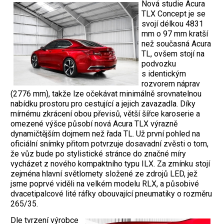
Nová studie Acura
TLX Concept je se
svojí délkou 4831
mm o 97 mm kratší
než současná Acura
TL, ovšem stojí na
podvozku
s identickým
rozvorem náprav
(2776 mm), takže lze očekávat minimálně srovnatelnou
nabídku prostoru pro cestující a jejich zavazadla. Díky
mírnému zkrácení obou převisů, větší šířce karoserie a
omezené výšce působí nová Acura TLX výrazně
dynamičtějším dojmem než řada TL. Už první pohled na
oficiální snímky přitom potvrzuje dosavadní zvěsti o tom,
že vůz bude po stylistické stránce do značné míry
vycházet z nového kompaktního typu ILX. Za zmínku stojí
zejména hlavní světlomety složené ze zdrojů LED, jež
jsme poprvé viděli na velkém modelu RLX, a působivé
dvacetipalcové lité ráfky obouvající pneumatiky o rozměru
265/35.
Dle tvrzení výrobce