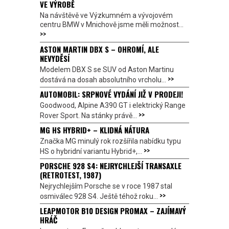
VE VÝROBĚ
Na návštěvě ve Výzkumném a vývojovém
centru BMW v Mnichově jsme měli možnost...
>>
ASTON MARTIN DBX S – OHROMÍ, ALE
NEVYDĚSÍ
Modelem DBX S se SUV od Aston Martinu
>>
dostává na dosah absolutního vrcholu...
AUTOMOBIL: SRPNOVÉ VYDÁNÍ JIŽ V PRODEJI!
Goodwood, Alpine A390 GT i elektrický Range
>>
Rover Sport. Na stánky právě...
MG HS HYBRID+ – KLIDNÁ NÁTURA
Značka MG minulý rok rozšířila nabídku typu
>>
HS o hybridní variantu Hybrid+,...
PORSCHE 928 S4: NEJRYCHLEJŠÍ TRANSAXLE
(RETROTEST, 1987)
Nejrychlejším Porsche se v roce 1987 stal
>>
osmiválec 928 S4. Ještě téhož roku...
LEAPMOTOR B10 DESIGN PROMAX – ZAJÍMAVÝ
HRÁČ