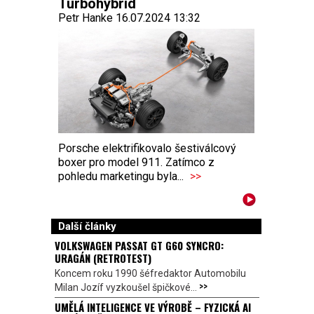
Turbohybrid
Petr Hanke 16.07.2024 13:32
Porsche elektrifikovalo šestiválcový
boxer pro model 911. Zatímco z
pohledu marketingu byla...
>>
Další články
VOLKSWAGEN PASSAT GT G60 SYNCRO:
URAGÁN (RETROTEST)
Koncem roku 1990 šéfredaktor Automobilu
>>
Milan Jozíf vyzkoušel špičkové...
UMĚLÁ INTELIGENCE VE VÝROBĚ – FYZICKÁ AI