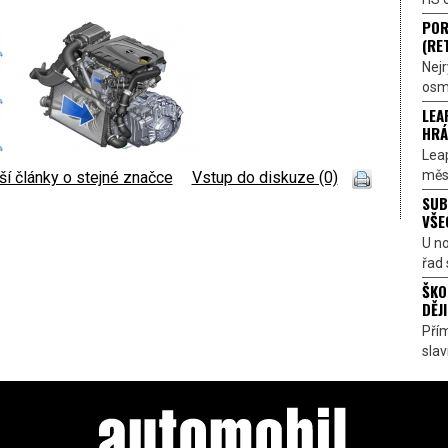
POR
(RE
Nejr
osmi
LEA
HRÁ
Lea
měst
ší články o stejné značce
|
Vstup do diskuze (0)
SUB
VŠE
U n
řad 
ŠKO
DĚJI
Přím
sla