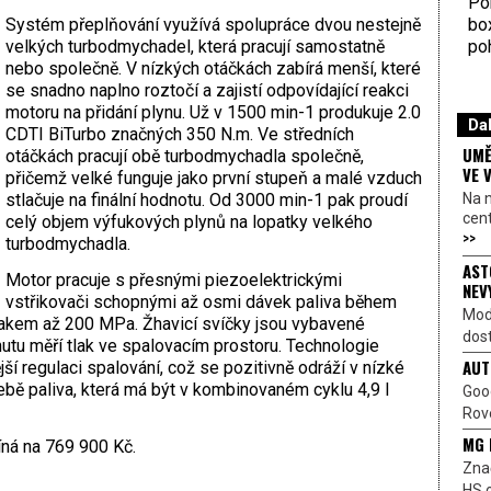
Por
bo
Systém přeplňování využívá spolupráce dvou nestejně
poh
velkých turbodmychadel, která pracují samostatně
nebo společně. V nízkých otáčkách zabírá menší, které
se snadno naplno roztočí a zajistí odpovídající reakci
motoru na přidání plynu. Už v 1500 min-1 produkuje 2.0
Dal
CDTI BiTurbo značných 350 N.m. Ve středních
UMĚ
otáčkách pracují obě turbodmychadla společně,
VE 
přičemž velké funguje jako první stupeň a malé vzduch
Na 
stlačuje na finální hodnotu. Od 3000 min-1 pak proudí
cen
celý objem výfukových plynů na lopatky velkého
>>
turbodmychadla.
AST
Motor pracuje s přesnými piezoelektrickými
NEV
vstřikovači schopnými až osmi dávek paliva během
Mod
tlakem až 200 MPa. Žhavicí svíčky jsou vybavené
dost
utu měří tlak ve spalovacím prostoru. Technologie
AUT
 regulaci spalování, což se pozitivně odráží v nízké
řebě paliva, která má být v kombinovaném cyklu 4,9 l
Goo
Rove
MG 
íná na 769 900 Kč.
Znač
HS o