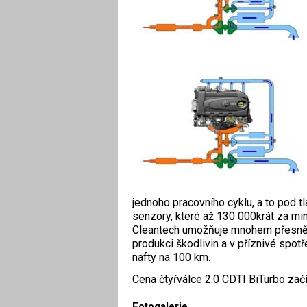
jednoho pracovního cyklu, a to pod 
senzory, které až 130 000krát za min
Cleantech umožňuje mnohem přesnější
produkci škodlivin a v příznivé spot
nafty na 100 km.
Cena čtyřválce 2.0 CDTI BiTurbo zač
Fotogalerie