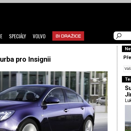
E
SPECIÁLY
VOLVO
Ne
Pře
urba pro Insignii
Te
Su
Ji
Luk