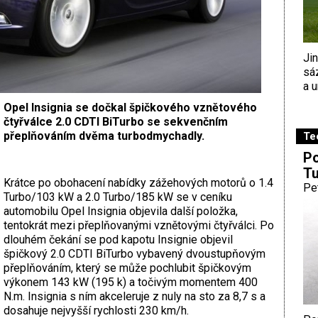
Ji
sá
a u
Opel Insignia se dočkal špičkového vznětového
čtyřválce 2.0 CDTI BiTurbo se sekvenčním
přeplňováním dvěma turbodmychadly.
Te
Po
Tu
Krátce po obohacení nabídky zážehových motorů o 1.4
Pe
Turbo/103 kW a 2.0 Turbo/185 kW se v ceníku
automobilu Opel Insignia objevila další položka,
tentokrát mezi přeplňovanými vznětovými čtyřválci. Po
dlouhém čekání se pod kapotu Insignie objevil
špičkový 2.0 CDTI BiTurbo vybavený dvoustupňovým
přeplňováním, který se může pochlubit špičkovým
výkonem 143 kW (195 k) a točivým momentem 400
N.m. Insignia s ním akceleruje z nuly na sto za 8,7 s a
dosahuje nejvyšší rychlosti 230 km/h.