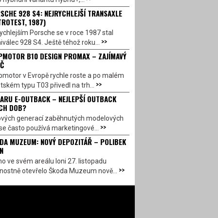
SCHE 928 S4: NEJRYCHLEJŠÍ TRANSAXLE
TROTEST, 1987)
ychlejším Porsche se v roce 1987 stal
>>
válec 928 S4. Ještě téhož roku...
PMOTOR B10 DESIGN PROMAX – ZAJÍMAVÝ
Č
pmotor v Evropě rychle roste a po malém
>>
ském typu T03 přivedl na trh...
ARU E-OUTBACK – NEJLEPŠÍ OUTBACK
CH DOB?
ových generací zaběhnutých modelových
>>
se často používá marketingové...
DA MUZEUM: NOVÝ DEPOZITÁŘ – POLIBEK
N
o ve svém areálu loni 27. listopadu
>>
vnostně otevřelo Škoda Muzeum nově...