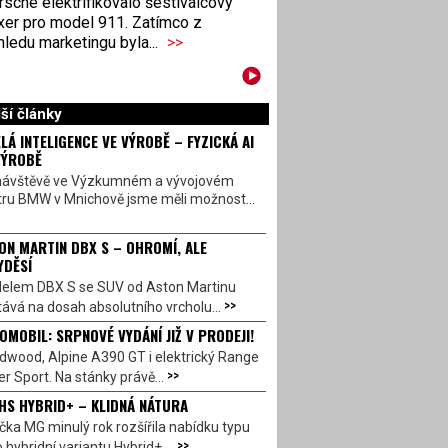
sche elektrifikovalo šestiválcový
xer pro model 911. Zatímco z
ledu marketingu byla...
>>
ší články
LÁ INTELIGENCE VE VÝROBĚ – FYZICKÁ AI
VÝROBĚ
návštěvě ve Výzkumném a vývojovém
tru BMW v Mnichově jsme měli možnost...
ON MARTIN DBX S – OHROMÍ, ALE
YDĚSÍ
elem DBX S se SUV od Aston Martinu
>>
ává na dosah absolutního vrcholu...
OMOBIL: SRPNOVÉ VYDÁNÍ JIŽ V PRODEJI!
dwood, Alpine A390 GT i elektrický Range
>>
r Sport. Na stánky právě...
HS HYBRID+ – KLIDNÁ NÁTURA
ka MG minulý rok rozšířila nabídku typu
>>
 hybridní variantu Hybrid+,...