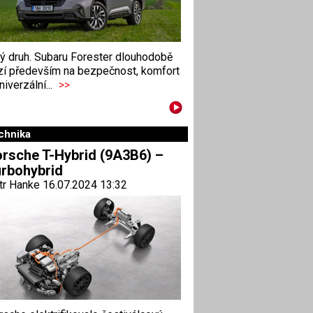
ný druh. Subaru Forester dlouhodobě
zí především na bezpečnost, komfort
niverzální...
>>
chnika
rsche T-Hybrid (9A3B6) –
rbohybrid
tr Hanke 16.07.2024 13:32