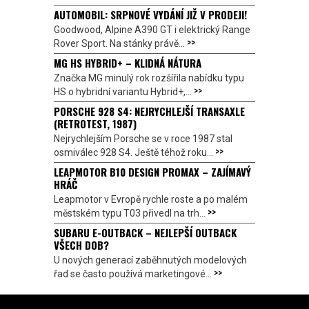
AUTOMOBIL: SRPNOVÉ VYDÁNÍ JIŽ V PRODEJI!
Goodwood, Alpine A390 GT i elektrický Range
>>
Rover Sport. Na stánky právě...
MG HS HYBRID+ – KLIDNÁ NÁTURA
Značka MG minulý rok rozšířila nabídku typu
>>
HS o hybridní variantu Hybrid+,...
PORSCHE 928 S4: NEJRYCHLEJŠÍ TRANSAXLE
(RETROTEST, 1987)
Nejrychlejším Porsche se v roce 1987 stal
>>
osmiválec 928 S4. Ještě téhož roku...
LEAPMOTOR B10 DESIGN PROMAX – ZAJÍMAVÝ
HRÁČ
Leapmotor v Evropě rychle roste a po malém
>>
městském typu T03 přivedl na trh...
SUBARU E-OUTBACK – NEJLEPŠÍ OUTBACK
VŠECH DOB?
U nových generací zaběhnutých modelových
>>
řad se často používá marketingové...