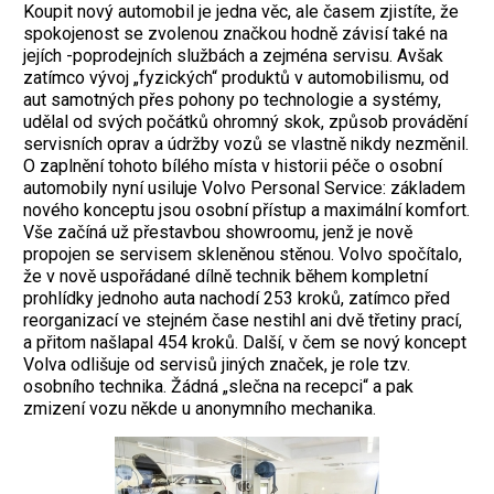
K
oupit nový automobil je jedna věc, ale časem zjistíte, že
spokojenost se zvolenou značkou hodně závisí také na
jejích -poprodejních službách a zejména servisu. Avšak
zatímco vývoj „fyzických“ produktů v automobilismu, od
aut samotných přes pohony po technologie a systémy,
udělal od svých počátků ohromný skok, způsob provádění
servisních oprav a údržby vozů se vlastně nikdy nezměnil.
O zaplnění tohoto bílého místa v historii péče o osobní
automobily nyní usiluje Volvo Personal Service: základem
nového konceptu jsou osobní přístup a maximální komfort.
Vše začíná už přestavbou showroomu, jenž je nově
propojen se servisem skleněnou stěnou. Volvo spočítalo,
že v nově uspořádané dílně technik během kompletní
prohlídky jednoho auta nachodí 253 kroků, zatímco před
reorganizací ve stejném čase nestihl ani dvě třetiny prací,
a přitom našlapal 454 kroků. Další, v čem se nový koncept
Volva odlišuje od servisů jiných značek, je role tzv.
osobního technika. Žádná „slečna na recepci“ a pak
zmizení vozu někde u anonymního mechanika.