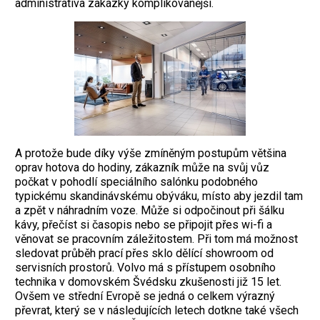
administrativa zakázky komplikovanější.
A protože bude díky výše zmíněným postupům většina
oprav hotova do hodiny, zákazník může na svůj vůz
počkat v pohodlí speciálního salónku podobného
typickému skandinávskému obýváku, místo aby jezdil tam
a zpět v náhradním voze. Může si odpočinout při šálku
kávy, přečíst si časopis nebo se připojit přes wi-fi a
věnovat se pracovním záležitostem. Při tom má možnost
sledovat průběh prací přes sklo dělící showroom od
servisních prostorů.
Volvo má s přístupem osobního
technika v domovském Švédsku zkušenosti již 15 let.
Ovšem ve střední Evropě se jedná o celkem výrazný
převrat, který se v následujících letech dotkne také všech