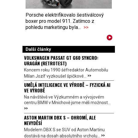
Porsche elektrifikovalo šestiválcový
boxer pro model 911. Zatímco z
pohledu marketingu byla...
>>
Další články
VOLKSWAGEN PASSAT GT G60 SYNCRO:
URAGÁN (RETROTEST)
Koncem roku 1990 šéfredaktor Automobilu
>>
Milan Jozíf vyzkoušel špičkové...
UMĚLÁ INTELIGENCE VE VÝROBĚ – FYZICKÁ AI
VE VÝROBĚ
Na návštěvě ve Výzkumném a vývojovém
centru BMW v Mnichově jsme měli možnost...
>>
ASTON MARTIN DBX S – OHROMÍ, ALE
NEVYDĚSÍ
Modelem DBX S se SUV od Aston Martinu
>>
dostává na dosah absolutního vrcholu...