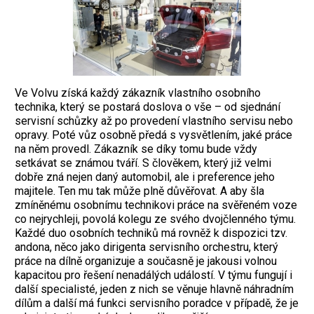
Ve Volvu získá každý zákazník vlastního osobního
technika, který se postará doslova o vše – od sjednání
servisní schůzky až po provedení vlastního servisu nebo
opravy. Poté vůz osobně předá s vysvětlením, jaké práce
na něm provedl. Zákazník se díky tomu bude vždy
setkávat se známou tváří. S člověkem, který již velmi
dobře zná nejen daný automobil, ale i preference jeho
majitele. Ten mu tak může plně důvěřovat. A aby šla
zmíněnému osobnímu technikovi práce na svěřeném voze
co nejrychleji, povolá kolegu ze svého dvojčlenného týmu.
Každé duo osobních techniků má rovněž k dispozici tzv.
andona, něco jako dirigenta servisního orchestru, který
práce na dílně organizuje a současně je jakousi volnou
kapacitou pro řešení nenadálých událostí. V týmu fungují i
další specialisté, jeden z nich se věnuje hlavně náhradním
dílům a další má funkci servisního poradce v případě, že je