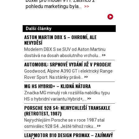
boxer pro model 911. Zatímco z
pohledu marketingu byla...
>>
Další články
ASTON MARTIN DBX S – OHROMÍ, ALE
NEVYDĚSÍ
Modelem DBX S se SUV od Aston Martinu
>>
dostává na dosah absolutního vrcholu...
AUTOMOBIL: SRPNOVÉ VYDÁNÍ JIŽ V PRODEJI!
Goodwood, Alpine A390 GT i elektrický Range
>>
Rover Sport. Na stánky právě...
MG HS HYBRID+ – KLIDNÁ NÁTURA
Značka MG minulý rok rozšířila nabídku typu
>>
HS o hybridní variantu Hybrid+,...
PORSCHE 928 S4: NEJRYCHLEJŠÍ TRANSAXLE
(RETROTEST, 1987)
Nejrychlejším Porsche se v roce 1987 stal
>>
osmiválec 928 S4. Ještě téhož roku...
LEAPMOTOR B10 DESIGN PROMAX – ZAJÍMAVÝ