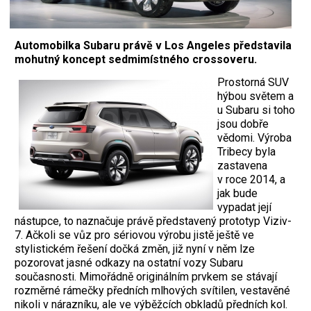
Automobilka Subaru právě v Los Angeles představila
mohutný koncept sedmimístného crossoveru.
Prostorná SUV
hýbou světem a
u Subaru si toho
jsou dobře
vědomi. Výroba
Tribecy byla
zastavena
v roce 2014, a
jak bude
vypadat její
nástupce, to naznačuje právě představený prototyp Viziv-
7. Ačkoli se vůz pro sériovou výrobu jistě ještě ve
stylistickém řešení dočká změn, již nyní v něm lze
pozorovat jasné odkazy na ostatní vozy Subaru
současnosti. Mimořádně originálním prvkem se stávají
rozměrné rámečky předních mlhových svítilen, vestavěné
nikoli v nárazníku, ale ve výběžcích obkladů předních kol.