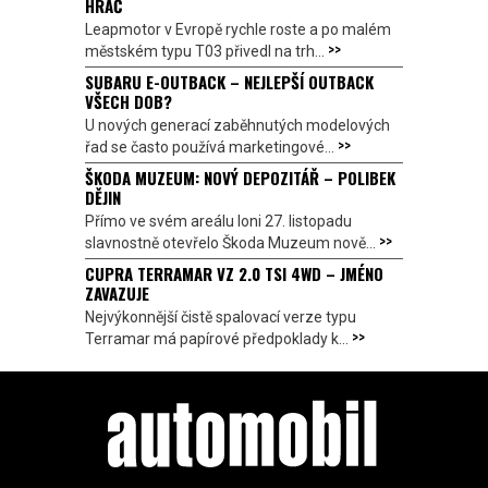
HRÁČ
Leapmotor v Evropě rychle roste a po malém
>>
městském typu T03 přivedl na trh...
SUBARU E-OUTBACK – NEJLEPŠÍ OUTBACK
VŠECH DOB?
U nových generací zaběhnutých modelových
>>
řad se často používá marketingové...
ŠKODA MUZEUM: NOVÝ DEPOZITÁŘ – POLIBEK
DĚJIN
Přímo ve svém areálu loni 27. listopadu
>>
slavnostně otevřelo Škoda Muzeum nově...
CUPRA TERRAMAR VZ 2.0 TSI 4WD – JMÉNO
ZAVAZUJE
Nejvýkonnější čistě spalovací verze typu
>>
Terramar má papírové předpoklady k...