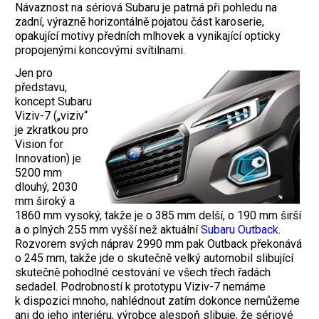
Návaznost na sériová Subaru je patrná při pohledu na
zadní, výrazně horizontálně pojatou část karoserie,
opakující motivy předních mlhovek a vynikající opticky
propojenými koncovými svítilnami.
Jen pro
představu,
koncept Subaru
Viziv-7 („viziv“
je zkratkou pro
Vision for
Innovation) je
5200 mm
dlouhý, 2030
mm široký a
1860 mm vysoký, takže je o 385 mm delší, o 190 mm širší
a o plných 255 mm vyšší než aktuální
Subaru Outback
.
Rozvorem svých náprav 2990 mm pak Outback překonává
o 245 mm, takže jde o skutečně velký automobil slibující
skutečně pohodlné cestování ve všech třech řadách
sedadel. Podrobností k prototypu Viziv-7 nemáme
k dispozici mnoho, nahlédnout zatím dokonce nemůžeme
ani do jeho interiéru, výrobce alespoň slibuje, že sériové