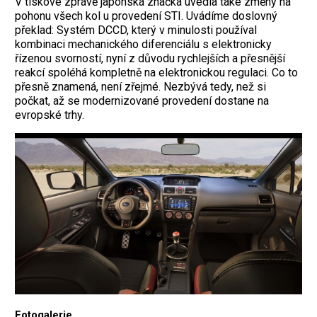
V tiskové zprávě japonská značka uvedla také změny na
pohonu všech kol u provedení STI. Uvádíme doslovný
překlad: Systém DCCD, který v minulosti používal
kombinaci mechanického diferenciálu s elektronicky
řízenou svorností, nyní z důvodu rychlejších a přesnější
reakcí spoléhá kompletně na elektronickou regulaci. Co to
přesně znamená, není zřejmé. Nezbývá tedy, než si
počkat, až se modernizované provedení dostane na
evropské trhy.
Fotogalerie