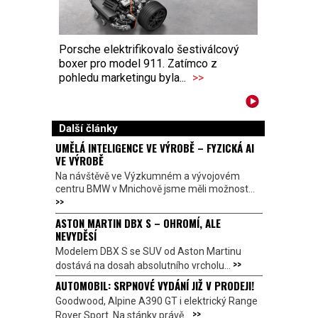
Porsche elektrifikovalo šestiválcový
boxer pro model 911. Zatímco z
pohledu marketingu byla...
>>
Další články
UMĚLÁ INTELIGENCE VE VÝROBĚ – FYZICKÁ AI
VE VÝROBĚ
Na návštěvě ve Výzkumném a vývojovém
centru BMW v Mnichově jsme měli možnost...
>>
ASTON MARTIN DBX S – OHROMÍ, ALE
NEVYDĚSÍ
Modelem DBX S se SUV od Aston Martinu
>>
dostává na dosah absolutního vrcholu...
AUTOMOBIL: SRPNOVÉ VYDÁNÍ JIŽ V PRODEJI!
Goodwood, Alpine A390 GT i elektrický Range
>>
Rover Sport. Na stánky právě...