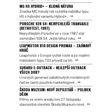
MG HS HYBRID+ – KLIDNÁ NÁTURA
Značka MG minulý rok rozšířila nabídku typu
>>
HS o hybridní variantu Hybrid+,...
PORSCHE 928 S4: NEJRYCHLEJŠÍ TRANSAXLE
(RETROTEST, 1987)
Nejrychlejším Porsche se v roce 1987 stal
>>
osmiválec 928 S4. Ještě téhož roku...
LEAPMOTOR B10 DESIGN PROMAX – ZAJÍMAVÝ
HRÁČ
Leapmotor v Evropě rychle roste a po malém
>>
městském typu T03 přivedl na trh...
SUBARU E-OUTBACK – NEJLEPŠÍ OUTBACK
VŠECH DOB?
U nových generací zaběhnutých modelových
>>
řad se často používá marketingové...
ŠKODA MUZEUM: NOVÝ DEPOZITÁŘ – POLIBEK
DĚJIN
Přímo ve svém areálu loni 27. listopadu
>>
slavnostně otevřelo Škoda Muzeum nově...