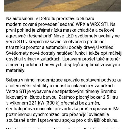
Na autosalonu v Detroitu představilo Subaru
modernizované provedení sedanů WRX a WRX STI. Na
první pohled je zřejmá nízká maska chladiče a celkově
agresivněji řešená příď. Nové LED světlomety uvolnily ve
verzi STI v krajních nasávacích otvorech předního
nárazníku prostor a automobilu dodaly dravější vzhled.
Světlomety nově dostaly natáčecí funkci, takže optimálněji
osvětlují silnici v zatáčkách. Úpravami prošel také interiér
s novou podobou barevných displejů a optimalizovanými
materiály.
Subaru v rámci modernizace upravilo nastavení podvozku
s cílem větší stability a menšího naklánění v zatáčkách.
Verze STI je vybavena šestipístkovými třmeny Brembo
lakovanými žlutou barvou. Zatímco plochý boxer 2,5 litru
s výkonem 221 kW (300 k) přechází bez změn,
šestistupňová manuální převodovka prošla úpravami. Má
pozměněnou synchronizaci pro přesnější ovládání a
současně s tím i upravenou spojku pro citlivější obsluhu.