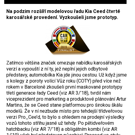
Na podzim rozšíří modelovou řadu Kia Ceed čtvrté
karosářské provedení. Vyzkoušeli jsme prototyp.
Z
atímco většina značek omezuje nabídku karosářských
verzí a vypouští z ní ty, jež neplní jejich odbytové
představy, automobilka Kia jde jinou cestou. Už když jsme
s kolegy z poroty volící Vůz roku (COTY) před více než
rokem v Barceloně zkoušeli první maskované prototypy
třetí generace řady Ceed (viz AR 3/’18), tvrdil nám
viceprezident pro marketing a produktové plánování Artur
Martins, že se Ceed stane platformou pro širokou škálu
modelů. Že v ní nezbude místo pro tehdejší třídveřovou
verzi Pro_Cee’d, to bylo s ohledem na prodejní výsledky
vozů tohoto střihu jasné už tehdy. Po pětidveřovém
hatchbacku (viz AR 7/’18) a obligátním kombi (viz AR