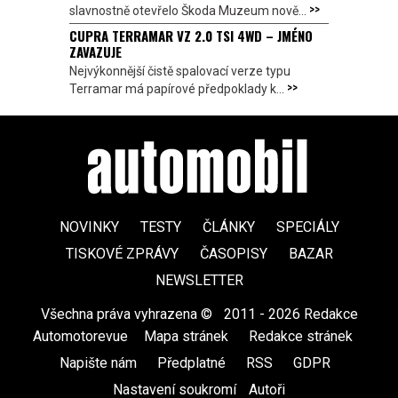
>>
slavnostně otevřelo Škoda Muzeum nově...
CUPRA TERRAMAR VZ 2.0 TSI 4WD – JMÉNO
ZAVAZUJE
Nejvýkonnější čistě spalovací verze typu
>>
Terramar má papírové předpoklady k...
NOVINKY
TESTY
ČLÁNKY
SPECIÁLY
TISKOVÉ ZPRÁVY
ČASOPISY
BAZAR
NEWSLETTER
Všechna práva vyhrazena ©
|
2011 - 2026 Redakce
Automotorevue
|
Mapa stránek
|
Redakce stránek
|
Napište nám
|
Předplatné
|
RSS
|
GDPR
|
Nastavení soukromí
Autoři