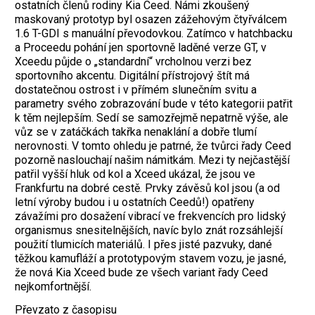
ostatních členů rodiny Kia Ceed. Námi zkoušený
maskovaný prototyp byl osazen zážehovým čtyřválcem
1.6 T-GDI s manuální převodovkou. Zatímco v hatchbacku
a Proceedu pohání jen sportovně laděné verze GT, v
Xceedu půjde o „standardní“ vrcholnou verzi bez
sportovního akcentu. Digitální přístrojový štít má
dostatečnou ostrost i v přímém slunečním svitu a
parametry svého zobrazování bude v této kategorii patřit
k těm nejlepším. Sedí se samozřejmě nepatrně výše, ale
vůz se v zatáčkách takřka nenaklání a dobře tlumí
nerovnosti. V tomto ohledu je patrné, že tvůrci řady Ceed
pozorně naslouchají našim námitkám. Mezi ty nejčastější
patřil vyšší hluk od kol a Xceed ukázal, že jsou ve
Frankfurtu na dobré cestě. Prvky závěsů kol jsou (a od
letní výroby budou i u ostatních Ceedů!) opatřeny
závažími pro dosažení vibrací ve frekvencích pro lidský
organismus snesitelnějších, navíc bylo znát rozsáhlejší
použití tlumicích materiálů. I přes jisté pazvuky, dané
těžkou kamufláží a prototypovým stavem vozu, je jasné,
že nová Kia Xceed bude ze všech variant řady Ceed
nejkomfortnější.
Převzato z časopisu