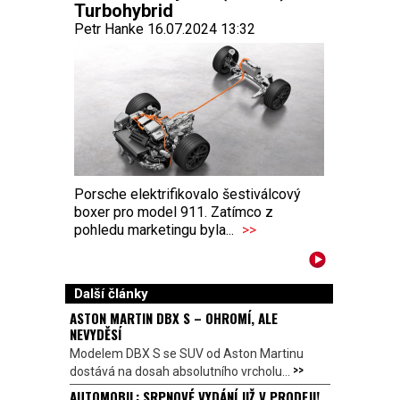
Turbohybrid
Petr Hanke 16.07.2024 13:32
Porsche elektrifikovalo šestiválcový
boxer pro model 911. Zatímco z
pohledu marketingu byla...
>>
Další články
ASTON MARTIN DBX S – OHROMÍ, ALE
NEVYDĚSÍ
Modelem DBX S se SUV od Aston Martinu
>>
dostává na dosah absolutního vrcholu...
AUTOMOBIL: SRPNOVÉ VYDÁNÍ JIŽ V PRODEJI!