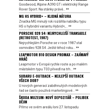
Goodwood, Alpine A390 GT i elektrický Range
>>
Rover Sport. Na stánky právě...
MG HS HYBRID+ – KLIDNÁ NÁTURA
Značka MG minulý rok rozšířila nabídku typu
>>
HS o hybridní variantu Hybrid+,...
PORSCHE 928 S4: NEJRYCHLEJŠÍ TRANSAXLE
(RETROTEST, 1987)
Nejrychlejším Porsche se v roce 1987 stal
>>
osmiválec 928 S4. Ještě téhož roku...
LEAPMOTOR B10 DESIGN PROMAX – ZAJÍMAVÝ
HRÁČ
Leapmotor v Evropě rychle roste a po malém
>>
městském typu T03 přivedl na trh...
SUBARU E-OUTBACK – NEJLEPŠÍ OUTBACK
VŠECH DOB?
U nových generací zaběhnutých modelových
>>
řad se často používá marketingové...
ŠKODA MUZEUM: NOVÝ DEPOZITÁŘ – POLIBEK
DĚJIN
Přímo ve svém areálu loni 27. listopadu