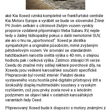
aké Kia Xceed vzniká kompletně ve frankfurtské centrále
Kia Motors Europe a vyrábět se bude ve slovenské Žilině.
Při živém setkání s citrónově žlutým vozem vynikly
proporce vzdáleně připomínající třeba Subaru XV, nejde
tedy o žádný těžkopádný pokus o další nemotorné SUV,
ale ani o hru na „sportovnost“. Xceed je zkrátka
sympatickým a originálně působícím, mírně zvýšeným
pětidveřovým vozem. Ve srovnání se standardním
hatchbackem narostla světlá výška o 40 mm, o stejnou
hodnotu pak i celková výška. Zatímco stávající tři verze
Ceedu do značné míry sdílejí některé povrchové díly, na
Xceedu jsou veškeré karosářské součásti specifické.
Přepracován byl rovněž interiér. Palubní deska
vystaveného vozu hostila plně digitální přístrojový štít a
širokoúhlý displej multimediální soustavy s vysokým
rozlišením, což jsou prvky zcela nové a s letošním
podzimem se objeví také v ostatních karosářských
variantách řady Ceed.
Připravovaný Xceed bude k dispozici s motory známými z