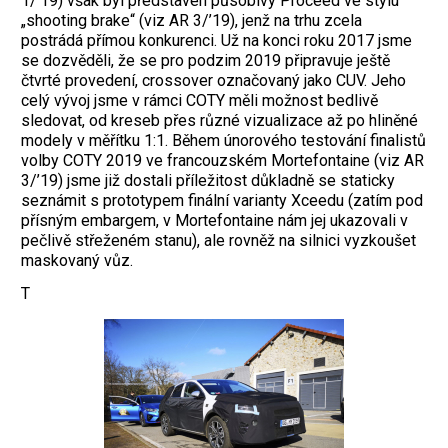
1/’19) však byl představen působivý Proceed ve stylu
„shooting brake“ (viz AR 3/’19), jenž na trhu zcela
postrádá přímou konkurenci. Už na konci roku 2017 jsme
se dozvěděli, že se pro podzim 2019 připravuje ještě
čtvrté provedení, crossover označovaný jako CUV. Jeho
celý vývoj jsme v rámci COTY měli možnost bedlivě
sledovat, od kreseb přes různé vizualizace až po hliněné
modely v měřítku 1:1. Během únorového testování finalistů
volby COTY 2019 ve francouzském Mortefontaine (viz AR
3/’19) jsme již dostali příležitost důkladně se staticky
seznámit s prototypem finální varianty Xceedu (zatím pod
přísným embargem, v Mortefontaine nám jej ukazovali v
pečlivě střeženém stanu), ale rovněž na silnici vyzkoušet
maskovaný vůz.
T