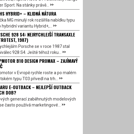
>>
r Sport. Na stánky právě...
HS HYBRID+ – KLIDNÁ NÁTURA
ka MG minulý rok rozšířila nabídku typu
>>
 hybridní variantu Hybrid+,...
SCHE 928 S4: NEJRYCHLEJŠÍ TRANSAXLE
TROTEST, 1987)
ychlejším Porsche se v roce 1987 stal
>>
válec 928 S4. Ještě téhož roku...
PMOTOR B10 DESIGN PROMAX – ZAJÍMAVÝ
Č
pmotor v Evropě rychle roste a po malém
>>
ském typu T03 přivedl na trh...
ARU E-OUTBACK – NEJLEPŠÍ OUTBACK
CH DOB?
ových generací zaběhnutých modelových
>>
se často používá marketingové...