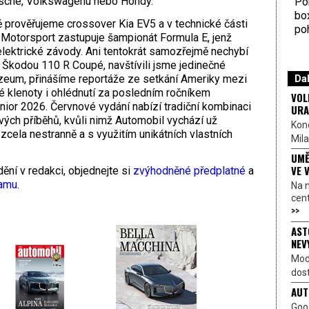
orsche, Volkswagenu nebo Hondy.
Por
bo
ě prověřujeme crossover Kia EV5 a v technické části
poh
 Motorsport zastupuje šampionát Formula E, jenž
elektrické závody. Ani tentokrát samozřejmě nechybí
í Škodou 110 R Coupé, navštívili jsme jedinečné
Dal
eum, přinášíme reportáže ze setkání Ameriky mezi
é klenoty i ohlédnutí za posledním ročníkem
VOL
or 2026. Červnové vydání nabízí tradiční kombinaci
URA
ových příběhů, kvůli nimž Automobil vychází už
Kon
zcela nestranně a s využitím unikátních vlastních
Mila
UMĚ
VE 
ění v redakci, objednejte si
zvýhodněné předplatné
a
ramu
.
Na 
cen
>>
AST
NEV
Mod
dost
AUT
Goo