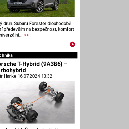
ný druh. Subaru Forester dlouhodobě
zí především na bezpečnost, komfort
niverzální...
>>
chnika
rsche T-Hybrid (9A3B6) –
rbohybrid
tr Hanke 16.07.2024 13:32