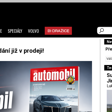
E
SPECIÁLY
VOLVO
Ne
Pře
ní již v prodeji!
Te
Su
Ji
Luk