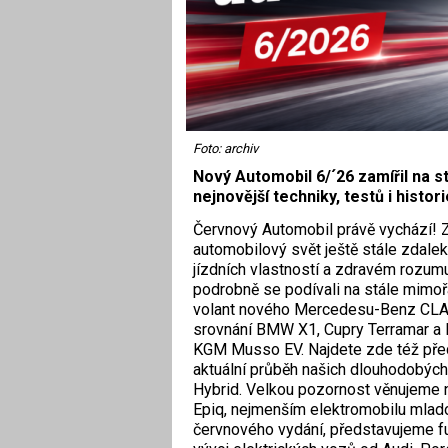
Foto: archiv
Nový Automobil 6/´26 zamířil na st
nejnovější techniky, testů i histori
Červnový Automobil právě vychází! Za
automobilový svět ještě stále zdaleka
jízdních vlastností a zdravém rozum
podrobně se podívali na stále mimoř
volant nového Mercedesu-Benz CLA 
srovnání BMW X1, Cupry Terramar a R
KGM Musso EV. Najdete zde též před
aktuální průběh našich dlouhodobých
Hybrid. Velkou pozornost věnujeme 
Epiq, nejmenším elektromobilu mla
červnového vydání, představujeme fu