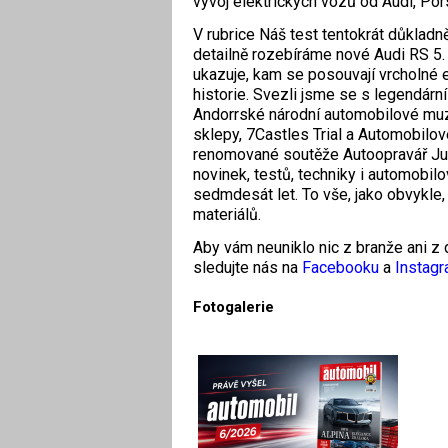
vývoj elektrických vozů od Audi, P
V rubrice Náš test tentokrát důkladn
detailně rozebíráme nové Audi RS 5.
ukazuje, kam se posouvají vrcholné 
historie. Svezli jsme se s legendárn
Andorrské národní automobilové muz
sklepy, 7Castles Trial a Automobilov
renomované soutěže Autoopravář Juni
novinek, testů, techniky i automobil
sedmdesát let. To vše, jako obvykle, 
materiálů.
Aby vám neuniklo nic z branže ani z d
sledujte nás na
Facebooku
a
Instag
Fotogalerie