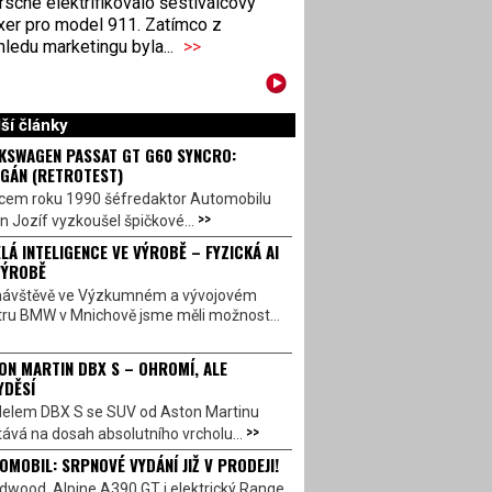
sche elektrifikovalo šestiválcový
xer pro model 911. Zatímco z
ledu marketingu byla...
>>
ší články
KSWAGEN PASSAT GT G60 SYNCRO:
GÁN (RETROTEST)
cem roku 1990 šéfredaktor Automobilu
>>
n Jozíf vyzkoušel špičkové...
LÁ INTELIGENCE VE VÝROBĚ – FYZICKÁ AI
VÝROBĚ
návštěvě ve Výzkumném a vývojovém
tru BMW v Mnichově jsme měli možnost...
ON MARTIN DBX S – OHROMÍ, ALE
YDĚSÍ
elem DBX S se SUV od Aston Martinu
>>
ává na dosah absolutního vrcholu...
OMOBIL: SRPNOVÉ VYDÁNÍ JIŽ V PRODEJI!
dwood, Alpine A390 GT i elektrický Range