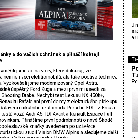
Ji
sá
a u
ánky a do vašich schránek a přináší koktejl
Te
e.
Po
měřili jsme se na vozy, které dokazují, že
Tu
 není jen věcí elektromobilů, ale také poctivé techniky,
Pe
u. Vyzkoušeli jsme modernizovaný Opel Astra,
ádně úspěšný Ford Kuga a mezi prvními usedli za
Shooting Brake. Nechybí test Lexusu NX 450h+,
enaultu Rafale ani první dojmy z elektrického pick-upu
stavení unikátního restomodu Porsche EDIT z Brna a
 testů vozů Audi A5 TDI Avant a Renault Espace Full-
novinkám. Přinášíme první podrobnosti o nové Škodě
doboleslavské značky uvedeném po uzávěrce
turistickou studii Vision BMW Alpina a sledujeme další