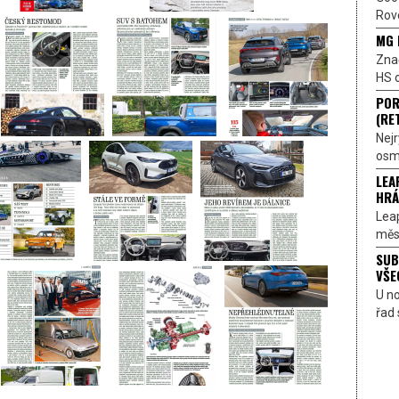
Rove
MG 
Znač
HS o
POR
(RE
Nejr
osmi
LEA
HRÁ
Lea
měst
SUB
VŠE
U n
řad 