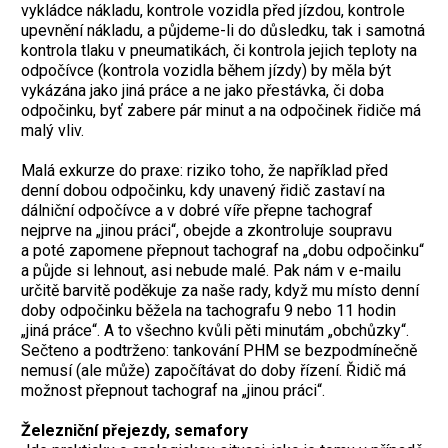
vykládce nákladu, kontrole vozidla před jízdou, kontrole
upevnění nákladu, a půjdeme-li do důsledku, tak i samotná
kontrola tlaku v pneumatikách, či kontrola jejich teploty na
odpočívce (kontrola vozidla během jízdy) by měla být
vykázána jako jiná práce a ne jako přestávka, či doba
odpočinku, byť zabere pár minut a na odpočinek řidiče má
malý vliv.
Malá exkurze do praxe: riziko toho, že například před
denní dobou odpočinku, kdy unavený řidič zastaví na
dálniční odpočívce a v dobré víře přepne tachograf
nejprve na „jinou práci“, obejde a zkontroluje soupravu
a poté zapomene přepnout tachograf na „dobu odpočinku“
a půjde si lehnout, asi nebude malé. Pak nám v e-mailu
určitě barvitě poděkuje za naše rady, když mu místo denní
doby odpočinku běžela na tachografu 9 nebo 11 hodin
„jiná práce“. A to všechno kvůli pěti minutám „obchůzky“.
Sečteno a podtrženo: tankování PHM se bezpodmínečně
nemusí (ale může) započítávat do doby řízení. Řidič má
možnost přepnout tachograf na „jinou práci“.
Železniční přejezdy, semafory