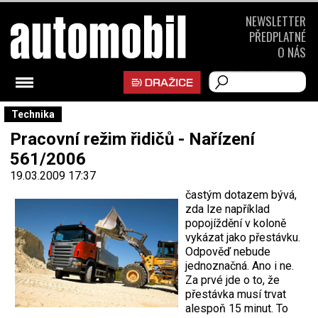
NEWSLETTER
PŘEDPLATNÉ
O NÁS
Technika
Pracovní režim řidičů - Nařízení
561/2006
19.03.2009 17:37
častým dotazem bývá,
zda lze například
popojíždění v koloně
vykázat jako přestávku.
Odpověď nebude
jednoznačná. Ano i ne.
Za prvé jde o to, že
přestávka musí trvat
alespoň 15 minut. To