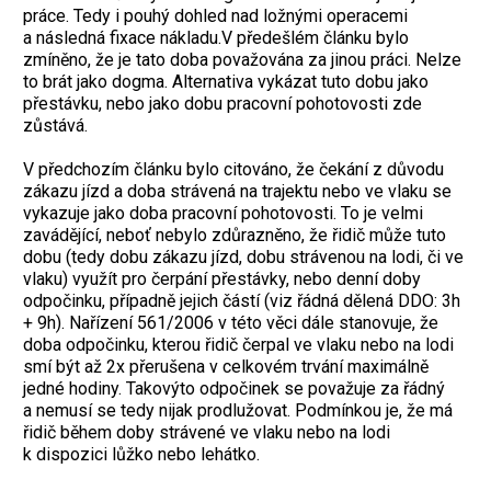
práce. Tedy i pouhý dohled nad ložnými operacemi
a následná fixace nákladu.V předešlém článku bylo
zmíněno, že je tato doba považována za jinou práci. Nelze
to brát jako dogma. Alternativa vykázat tuto dobu jako
přestávku, nebo jako dobu pracovní pohotovosti zde
zůstává.
V předchozím článku bylo citováno, že čekání z důvodu
zákazu jízd a doba strávená na trajektu nebo ve vlaku se
vykazuje jako doba pracovní pohotovosti. To je velmi
zavádějící, neboť nebylo zdůrazněno, že řidič může tuto
dobu (tedy dobu zákazu jízd, dobu strávenou na lodi, či ve
vlaku) využít pro čerpání přestávky, nebo denní doby
odpočinku, případně jejich částí (viz řádná dělená DDO: 3h
+ 9h). Nařízení 561/2006 v této věci dále stanovuje, že
doba odpočinku, kterou řidič čerpal ve vlaku nebo na lodi
smí být až 2x přerušena v celkovém trvání maximálně
jedné hodiny. Takovýto odpočinek se považuje za řádný
a nemusí se tedy nijak prodlužovat. Podmínkou je, že má
řidič během doby strávené ve vlaku nebo na lodi
k dispozici lůžko nebo lehátko.