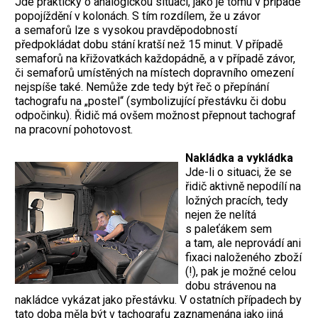
Jde prakticky o analogickou situaci, jako je tomu v případě
popojíždění v kolonách. S tím rozdílem, že u závor
a semaforů lze s vysokou pravděpodobností
předpokládat dobu stání kratší než 15 minut. V případě
semaforů na křižovatkách každopádně, a v případě závor,
či semaforů umístěných na místech dopravního omezení
nejspíše také. Nemůže zde tedy být řeč o přepínání
tachografu na „postel“ (symbolizující přestávku či dobu
odpočinku). Řidič má ovšem možnost přepnout tachograf
na pracovní pohotovost.
Nakládka a vykládka
Jde-li o situaci, že se
řidič aktivně nepodílí na
ložných pracích, tedy
nejen že nelítá
s paleťákem sem
a tam, ale neprovádí ani
fixaci naloženého zboží
(!), pak je možné celou
dobu strávenou na
nakládce vykázat jako přestávku. V ostatních případech by
tato doba měla být v tachografu zaznamenána jako jiná