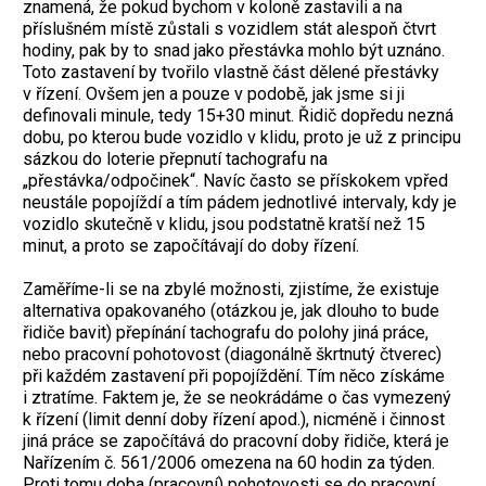
znamená, že pokud bychom v koloně zastavili a na
příslušném místě zůstali s vozidlem stát alespoň čtvrt
hodiny, pak by to snad jako přestávka mohlo být uznáno.
Toto zastavení by tvořilo vlastně část dělené přestávky
v řízení. Ovšem jen a pouze v podobě, jak jsme si ji
definovali minule, tedy 15+30 minut. Řidič dopředu nezná
dobu, po kterou bude vozidlo v klidu, proto je už z principu
sázkou do loterie přepnutí tachografu na
„přestávka/odpočinek“. Navíc často se přískokem vpřed
neustále popojíždí a tím pádem jednotlivé intervaly, kdy je
vozidlo skutečně v klidu, jsou podstatně kratší než 15
minut, a proto se započítávají do doby řízení.
Zaměříme-li se na zbylé možnosti, zjistíme, že existuje
alternativa opakovaného (otázkou je, jak dlouho to bude
řidiče bavit) přepínání tachografu do polohy jiná práce,
nebo pracovní pohotovost (diagonálně škrtnutý čtverec)
při každém zastavení při popojíždění. Tím něco získáme
i ztratíme. Faktem je, že se neokrádáme o čas vymezený
k řízení (limit denní doby řízení apod.), nicméně i činnost
jiná práce se započítává do pracovní doby řidiče, která je
Nařízením č. 561/2006 omezena na 60 hodin za týden.
Proti tomu doba (pracovní) pohotovosti se do pracovní