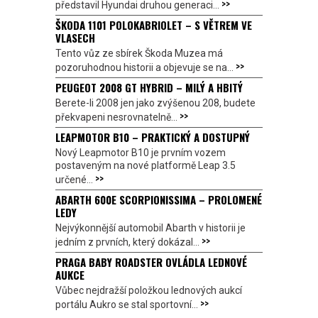
>>
představil Hyundai druhou generaci...
ŠKODA 1101 POLOKABRIOLET – S VĚTREM VE
VLASECH
Tento vůz ze sbírek Škoda Muzea má
>>
pozoruhodnou historii a objevuje se na...
PEUGEOT 2008 GT HYBRID – MILÝ A HBITÝ
Berete-li 2008 jen jako zvýšenou 208, budete
>>
překvapeni nesrovnatelně...
LEAPMOTOR B10 – PRAKTICKÝ A DOSTUPNÝ
Nový Leapmotor B10 je prvním vozem
postaveným na nové platformě Leap 3.5
>>
určené...
ABARTH 600E SCORPIONISSIMA – PROLOMENÉ
LEDY
Nejvýkonnější automobil Abarth v historii je
>>
jedním z prvních, který dokázal...
PRAGA BABY ROADSTER OVLÁDLA LEDNOVÉ
AUKCE
Vůbec nejdražší položkou lednových aukcí
>>
portálu Aukro se stal sportovní...