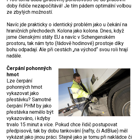
doby řidiče nezapočítává! Je tím pádem optimální volbou
ze zbylých možností.
Navíc jde prakticky o identický problém jako u čekání na
hraničních přechodech. Kolona jako kolona. Dnes, když
jsme členskými státy EU a navíc v Schengenském
prostoru, tak nám tyto (řádově hodinové) prostoje díky
bohu odpadají. Ale při cestách „na východ“ svou roli hrají
nadále.
Čerpání pohonných
hmot
Lze čerpání
pohonných hmot
vykazovat jako
přestávku? Samotné
čerpání PHM by jako
přestávka nemělo být
vykazováno, i kdyby
trvalo 15 minut a více. Pokud chce řidič postupovat
předpisově, tak by dobu tankování (nafty, či AdBlue) měl
vykázat jako jinou práci. Stejně jako je tomu při nakládce či