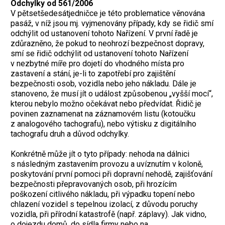
Odchylky od 561/2006
V pětsetšedesátjedničce je této problematice věnována
pasáž, v níž jsou mj. vyjmenovány případy, kdy se řidič smí
odchýlit od ustanovení tohoto Nařízení. V první řadě je
zdůrazněno, že pokud to neohrozí bezpečnost dopravy,
smí se řidič odchýlit od ustanovení tohoto Nařízení
v nezbytné míře pro dojetí do vhodného místa pro
zastavení a stání, je-li to zapotřebí pro zajištění
bezpečnosti osob, vozidla nebo jeho nákladu. Dále je
stanoveno, že musí jít o událost způsobenou „vyšší mocí“,
kterou nebylo možno očekávat nebo předvídat. Řidič je
povinen zaznamenat na záznamovém listu (kotoučku
z analogového tachografu), nebo výtisku z digitálního
tachografu druh a důvod odchylky.
Konkrétně může jít o tyto případy: nehoda na dálnici
s následným zastavením provozu a uvíznutím v koloně,
poskytování první pomoci při dopravní nehodě, zajišťování
bezpečnosti přepravovaných osob, při hrozícím
poškození citlivého nákladu, při výpadku topení nebo
chlazení vozidel s tepelnou izolací, z důvodu poruchy
vozidla, při přírodní katastrofě (např. záplavy). Jak vidno,
o dojezdu domů, do sídla firmy nebo na