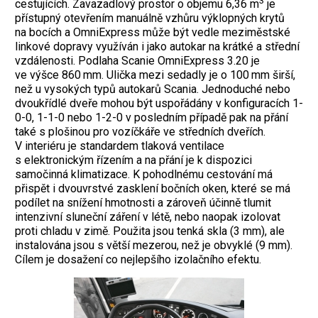
3
cestujících. Zavazadlový prostor o objemu 6,36 m
je
přístupný otevřením manuálně vzhůru výklopných krytů
na bocích a OmniExpress může být vedle meziměstské
linkové dopravy využíván i jako autokar na krátké a střední
vzdálenosti. Podlaha Scanie OmniExpress 3.20 je
ve výšce 860 mm. Ulička mezi sedadly je o 100 mm širší,
než u vysokých typů autokarů Scania. Jednoduché nebo
dvoukřídlé dveře mohou být uspořádány v konfiguracích 1-
0-0, 1-1-0 nebo 1-2-0 v posledním případě pak na přání
také s plošinou pro vozíčkáře ve středních dveřích.
V interiéru je standardem tlaková ventilace
s elektronickým řízením a na přání je k dispozici
samočinná klimatizace. K pohodlnému cestování má
přispět i dvouvrstvé zasklení bočních oken, které se má
podílet na snížení hmotnosti a zároveň účinně tlumit
intenzivní sluneční záření v létě, nebo naopak izolovat
proti chladu v zimě. Použita jsou tenká skla (3 mm), ale
instalována jsou s větší mezerou, než je obvyklé (9 mm).
Cílem je dosažení co nejlepšího izolačního efektu.