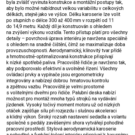
byla zvlášť vyvinuta konstrukce a montážní postupy tak,
aby bylo možné nabídnout velkou variabilitu v celkových
délkách, stejně jako ve výšce. Délku karoserie lze volit
po stupních o délce 300 až 400 mm v rozpětí od 11
do 14,9 metru. Každý díl je konstruován s ohledem
na zvýšení výkonu vozidla. Tento přístup platí pro všechny
detaily – povrchová úprava interiéru je navržena speciálně
s ohledem na snadné čištění, čímž se maximalizuje doba
provozuschopnosti. Aerodynamický, klínovitý tvar přídě
a hmotnostně-optimalizovaná konstrukce přispívají
k nízké spotřebě paliva. Pracoviště řidiče je navrženo tak,
aby podporovalo efektivní a uvolněné řízení. Všechny
ovládací prvky a vypínače jsou ergonometricky
integrovány a nabízejí dobrou hmatovou kontrolu
a zpětnou vazbu. Pracoviště je velmi prostorné
s volitelnými dveřmi pro řidiče. Palubní deska nabízí
možnost pro montáž mnoha typů strojků na vydávání
jízdenek. Vysoký točivý moment motoru už od nízkých
otáček zajišťuje sílu při rozjezdu i slušnou akceleraci
a klidný výkon. Široký rozsah nastavení sedadla a volantu
společně s pedály zavěšenými shora vytvářejí pohodlné
pracovní prostředí. Stylová aerodynamická karoserie
a pohodlné a funkční řešení interiéru přispívají k luxusnímu