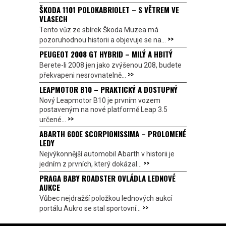
ŠKODA 1101 POLOKABRIOLET – S VĚTREM VE
VLASECH
Tento vůz ze sbírek Škoda Muzea má
>>
pozoruhodnou historii a objevuje se na...
PEUGEOT 2008 GT HYBRID – MILÝ A HBITÝ
Berete-li 2008 jen jako zvýšenou 208, budete
>>
překvapeni nesrovnatelně...
LEAPMOTOR B10 – PRAKTICKÝ A DOSTUPNÝ
Nový Leapmotor B10 je prvním vozem
postaveným na nové platformě Leap 3.5
>>
určené...
ABARTH 600E SCORPIONISSIMA – PROLOMENÉ
LEDY
Nejvýkonnější automobil Abarth v historii je
>>
jedním z prvních, který dokázal...
PRAGA BABY ROADSTER OVLÁDLA LEDNOVÉ
AUKCE
Vůbec nejdražší položkou lednových aukcí
>>
portálu Aukro se stal sportovní...