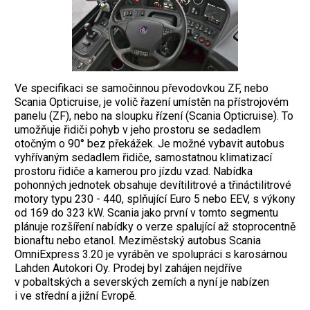
Ve specifikaci se samočinnou převodovkou ZF, nebo
Scania Opticruise, je volič řazení umístěn na přístrojovém
panelu (ZF), nebo na sloupku řízení (Scania Opticruise). To
umožňuje řidiči pohyb v jeho prostoru se sedadlem
otočným o 90° bez překážek. Je možné vybavit autobus
vyhřívaným sedadlem řidiče, samostatnou klimatizací
prostoru řidiče a kamerou pro jízdu vzad. Nabídka
pohonných jednotek obsahuje devítilitrové a třináctilitrové
motory typu 230 - 440, splňující Euro 5 nebo EEV, s výkony
od 169 do 323 kW. Scania jako první v tomto segmentu
plánuje rozšíření nabídky o verze spalující až stoprocentně
bionaftu nebo etanol. Meziměstský autobus Scania
OmniExpress 3.20 je vyráběn ve spolupráci s karosárnou
Lahden Autokori Oy. Prodej byl zahájen nejdříve
v pobaltských a severských zemích a nyní je nabízen
i ve střední a jižní Evropě.