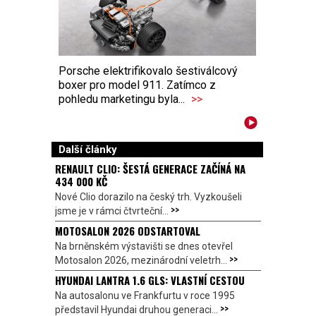
Porsche elektrifikovalo šestiválcový
boxer pro model 911. Zatímco z
pohledu marketingu byla...
>>
Další články
RENAULT CLIO: ŠESTÁ GENERACE ZAČÍNÁ NA
434 000 KČ
Nové Clio dorazilo na český trh. Vyzkoušeli
>>
jsme je v rámci čtvrteční...
MOTOSALON 2026 ODSTARTOVAL
Na brněnském výstavišti se dnes otevřel
>>
Motosalon 2026, mezinárodní veletrh...
HYUNDAI LANTRA 1.6 GLS: VLASTNÍ CESTOU
Na autosalonu ve Frankfurtu v roce 1995
>>
představil Hyundai druhou generaci...