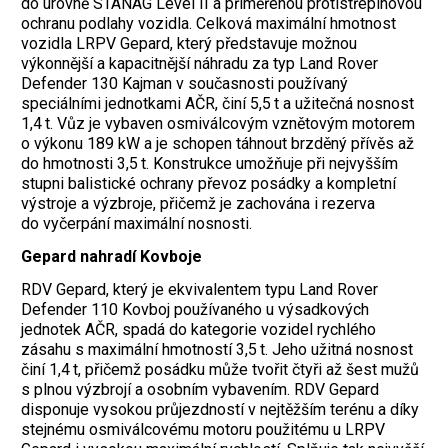
do úrovně STANAG Level II a přiměřenou protistřepinovou
ochranu podlahy vozidla. Celková maximální hmotnost
vozidla LRPV Gepard, který představuje možnou
výkonnější a kapacitnější náhradu za typ Land Rover
Defender 130 Kajman v současnosti používaný
speciálními jednotkami AČR, činí 5,5 t a užitečná nosnost
1,4 t. Vůz je vybaven osmiválcovým vznětovým motorem
o výkonu 189 kW a je schopen táhnout brzděný přívěs až
do hmotnosti 3,5 t. Konstrukce umožňuje při nejvyšším
stupni balistické ochrany převoz posádky a kompletní
výstroje a výzbroje, přičemž je zachována i rezerva
do vyčerpání maximální nosnosti.
Gepard nahradí Kovboje
RDV Gepard, který je ekvivalentem typu Land Rover
Defender 110 Kovboj používaného u výsadkových
jednotek AČR, spadá do kategorie vozidel rychlého
zásahu s maximální hmotností 3,5 t. Jeho užitná nosnost
činí 1,4 t, přičemž posádku může tvořit čtyři až šest mužů
s plnou výzbrojí a osobním vybavením. RDV Gepard
disponuje vysokou průjezdností v nejtěžším terénu a díky
stejnému osmiválcovému motoru použitému u LRPV