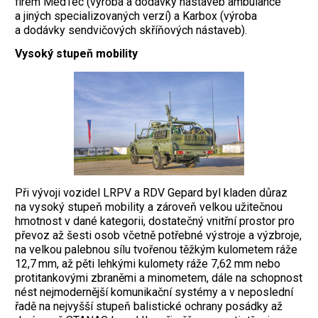
firem MedTec (výroba a dodávky nástaveb ambulance
a jiných specializovaných verzí) a Karbox (výroba
a dodávky sendvičových skříňových nástaveb).
Vysoký stupeň mobility
Při vývoji vozidel LRPV a RDV Gepard byl kladen důraz
na vysoký stupeň mobility a zároveň velkou užitečnou
hmotnost v dané kategorii, dostatečný vnitřní prostor pro
převoz až šesti osob včetně potřebné výstroje a výzbroje,
na velkou palebnou sílu tvořenou těžkým kulometem ráže
12,7 mm, až pěti lehkými kulomety ráže 7,62 mm nebo
protitankovými zbraněmi a minometem, dále na schopnost
nést nejmodernější komunikační systémy a v neposlední
řadě na nejvyšší stupeň balistické ochrany posádky až