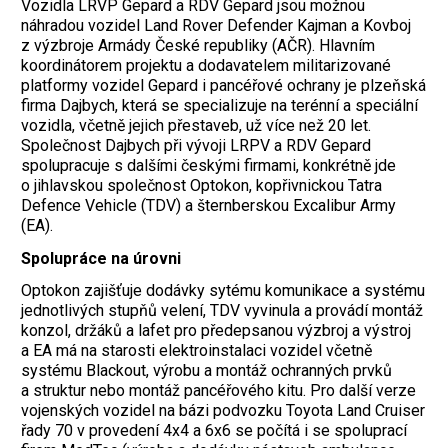
Vozidla LRVP Gepard a RDV Gepard jsou možnou
náhradou vozidel Land Rover Defender Kajman a Kovboj
z výzbroje Armády České republiky (AČR). Hlavním
koordinátorem projektu a dodavatelem militarizované
platformy vozidel Gepard i pancéřové ochrany je plzeňská
firma Dajbych, která se specializuje na terénní a speciální
vozidla, včetně jejich přestaveb, už více než 20 let.
Společnost Dajbych při vývoji LRPV a RDV Gepard
spolupracuje s dalšími českými firmami, konkrétně jde
o jihlavskou společnost Optokon, kopřivnickou Tatra
Defence Vehicle (TDV) a šternberskou Excalibur Army
(EA).
Spolupráce na úrovni
Optokon zajišťuje dodávky sytému komunikace a systému
jednotlivých stupňů velení, TDV vyvinula a provádí montáž
konzol, držáků a lafet pro předepsanou výzbroj a výstroj
a EA má na starosti elektroinstalaci vozidel včetně
systému Blackout, výrobu a montáž ochranných prvků
a struktur nebo montáž pancéřového kitu. Pro další verze
vojenských vozidel na bázi podvozku Toyota Land Cruiser
řady 70 v provedení 4x4 a 6x6 se počítá i se spoluprací