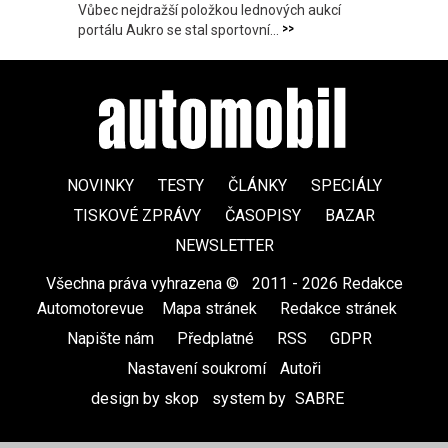
Vůbec nejdražší položkou lednových aukcí
>>
portálu Aukro se stal sportovní...
NOVINKY
TESTY
ČLÁNKY
SPECIÁLY
TISKOVÉ ZPRÁVY
ČASOPISY
BAZAR
NEWSLETTER
Všechna práva vyhrazena ©
|
2011 - 2026 Redakce
Automotorevue
|
Mapa stránek
|
Redakce stránek
|
Napište nám
|
Předplatné
|
RSS
|
GDPR
|
Nastavení soukromí
Autoři
design by skop
|
system by
SABRE
|