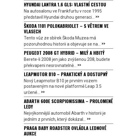
HYUNDAI LANTRA 1.6 GLS: VLASTNÍ CESTOU
Na autosalonu ve Frankfurtu v roce 1995
>>
představil Hyundai druhou generaci...
ŠKODA 1101 POLOKABRIOLET – S VĚTREM VE
VLASECH
Tento vůz ze sbírek Škoda Muzea má
>>
pozoruhodnou historii a objevuje se na...
PEUGEOT 2008 GT HYBRID – MILÝ A HBITÝ
Berete-li 2008 jen jako zvýšenou 208, budete
>>
překvapeni nesrovnatelně...
LEAPMOTOR B10 – PRAKTICKÝ A DOSTUPNÝ
Nový Leapmotor B10 je prvním vozem
postaveným na nové platformě Leap 3.5
>>
určené...
ABARTH 600E SCORPIONISSIMA – PROLOMENÉ
LEDY
Nejvýkonnější automobil Abarth v historii je
>>
jedním z prvních, který dokázal...
PRAGA BABY ROADSTER OVLÁDLA LEDNOVÉ
AUKCE