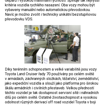
Gepard i vysokou maximální rychlostí. Splňuje tak nejvyšší
kritéria vozidla rychlého nasazení. Oba vozy mohou být
vybaveny manuální nebo automatickou převodovkou.
Navíc je možno zvolit i technicky unikátní bezstupňovou
převodovku VDS.
Díky terénním schopnostem a velké variabilitě jsou vozy
Toyota Land Cruiser řady 70 používány po celém světě
v armádách, záchranných složkách, těžařství, zemědělství,
jako expediční vozidla a slouží jako platforma pro širokou
škálu armádních i civilních přestaveb. Velkou předností
těchto vozidel je tak dostupnost servisní sítě i náhradních
dílů po celém světě. Ostatně životaschopnost a vysokou
odolnost různých derivací off road vozidel Toyota v boji