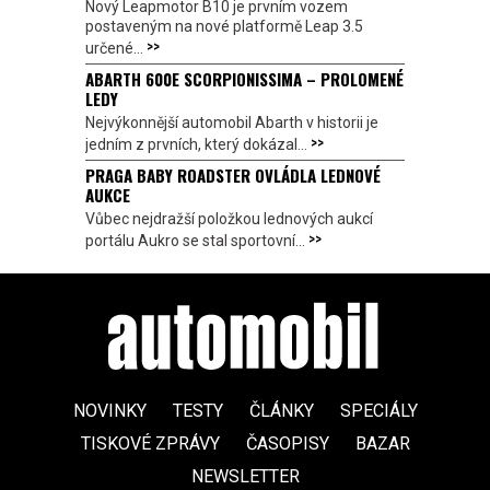
Nový Leapmotor B10 je prvním vozem
postaveným na nové platformě Leap 3.5
>>
určené...
ABARTH 600E SCORPIONISSIMA – PROLOMENÉ
LEDY
Nejvýkonnější automobil Abarth v historii je
>>
jedním z prvních, který dokázal...
PRAGA BABY ROADSTER OVLÁDLA LEDNOVÉ
AUKCE
Vůbec nejdražší položkou lednových aukcí
>>
portálu Aukro se stal sportovní...
NOVINKY
TESTY
ČLÁNKY
SPECIÁLY
TISKOVÉ ZPRÁVY
ČASOPISY
BAZAR
NEWSLETTER