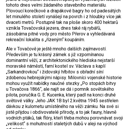
tohoto dnes velmi žádaného stavebního materiálu.
Plovoucí korečkové a drapákové bagry ho od padesátých
let minulého století vynášejí na povrch i z hloubky více jak
dvaceti metrů. Postupně tak na ploše skoro 400 hektarů
vznikla Tovačovská jezera, dnes také ráj rybářů,
zásobárna pitné vody pro město Přerov a vyhledávaná
rekreační lokalita s „řízeným“ koupáním.
Ale v Tovačově je ještě mnoho dalších zajímavostí.
Především je tu krásný zámek s již vzpomínanou
dominantní věží, z architektonického hlediska nejstarší
moravské náměstí, farní kostel sv. Václava s kaplí
„Sarkandrovkou“ i židovský hřbitov s obřadní síní
zdobenou hebrejskými nápisy. Milovníci vojenské historie
mohou využít nabídky naučné stezky „Po stopách bitvy
u Tovačova 1866“, ale najít se dá i pomník sovětského
pilota, poručíka G. E. Kucenka, který padl na konci druhé
světové války. Jeho JAK 1B byl 2.května 1945 sestřelen
dávkou z kulometu umístěného na věži zámku. Na své si
jistě přijdou i obdivovatelé přírody, a to jak fauny, hlavně
vodních ptáků, tak flóry, kteří třeba mohou porovnávat svoji
„velikost“ s mohutností staletých dubů v aleji na východ