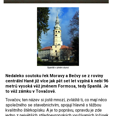
Nedaleko soutoku řek Moravy a Bečvy se z roviny
centrální Hané již více jak pět set let vzpíná k nebi 96
metrů vysoká věž jménem Formosa, tedy Spanilá. Je
to věž zámku v Tovačově.
Tovačov, ten název si jistě mnozí, zvláště ti, co mají něco
společného se stavebnictvím, spojují hlavně s těžbou
kvalitního štěrkopísku. A je to poprávu, opravdu je zde
jedno z největších středoevropských využívaných ložisek