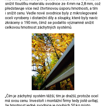
snížit tloušťku materiálu svodnice ze 4 mm na 2,8 mm, což
představuje více než čtvrtinovou úsporu hmotnosti, a tím
i snížit cenu. Vedle nové svodnice byly z mikrolegované
oceli vyrobeny i distanční díly a sloupky, které byly navíc
zkráceny o 190 mm, čímž se podařilo významně snížit
celkovou hmotnost záchytných systémů.
„Čím je záchytný systém těžší, tím je dražší, protože ocel
má svou cenu. Investoři i montážní firmy tedy jistě uvítají,
že hmotnost jedné svodnice je pouhých 50 kg místo