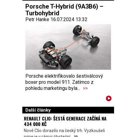
Porsche T-Hybrid (9A3B6) –
Turbohybrid
Petr Hanke 16.07.2024 13:32
Porsche elektrifikovalo šestiválcový
boxer pro model 911. Zatímco z
pohledu marketingu byla...
>>
Další články
RENAULT CLIO: ŠESTÁ GENERACE ZAČÍNÁ NA
434 000 KČ
Nové Clio dorazilo na český trh. Vyzkoušeli
>>
jsme je v rámci čtvrteční...