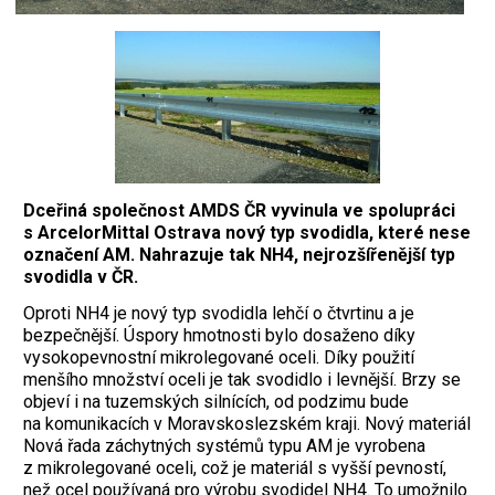
Dceřiná společnost AMDS ČR vyvinula ve spolupráci
s ArcelorMittal Ostrava nový typ svodidla, které nese
označení AM. Nahrazuje tak NH4, nejrozšířenější typ
svodidla v ČR.
Oproti NH4 je nový typ svodidla lehčí o čtvrtinu a je
bezpečnější. Úspory hmotnosti bylo dosaženo díky
vysokopevnostní mikrolegované oceli. Díky použití
menšího množství oceli je tak svodidlo i levnější. Brzy se
objeví i na tuzemských silnících, od podzimu bude
na komunikacích v Moravskoslezském kraji. Nový materiál
Nová řada záchytných systémů typu AM je vyrobena
z mikrolegované oceli, což je materiál s vyšší pevností,
než ocel používaná pro výrobu svodidel NH4. To umožnilo