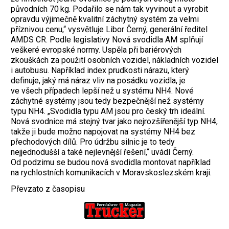
původních 70 kg. Podařilo se nám tak vyvinout a vyrobit
opravdu výjimečně kvalitní záchytný systém za velmi
příznivou cenu,“ vysvětluje Libor Černý, generální ředitel
AMDS CR. Podle legislativy Nová svodidla AM splňují
veškeré evropské normy. Uspěla při bariérových
zkouškách za použití osobních vozidel, nákladních vozidel
i autobusu. Například index prudkosti nárazu, který
definuje, jaký má náraz vliv na posádku vozidla, je
ve všech případech lepší než u systému NH4. Nové
záchytné systémy jsou tedy bezpečnější než systémy
typu NH4. „Svodidla typu AM jsou pro český trh ideální.
Nová svodnice má stejný tvar jako nejrozšířenější typ NH4,
takže ji bude možno napojovat na systémy NH4 bez
přechodových dílů. Pro údržbu silnic je to tedy
nejjednodušší a také nejlevnější řešení,“ uvádí Černý.
Od podzimu se budou nová svodidla montovat například
na rychlostních komunikacích v Moravskoslezském kraji.
Převzato z časopisu