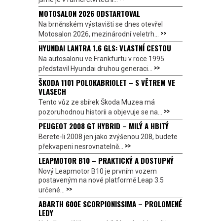
MOTOSALON 2026 ODSTARTOVAL
Na brněnském výstavišti se dnes otevřel
>>
Motosalon 2026, mezinárodní veletrh...
HYUNDAI LANTRA 1.6 GLS: VLASTNÍ CESTOU
Na autosalonu ve Frankfurtu v roce 1995
>>
představil Hyundai druhou generaci...
ŠKODA 1101 POLOKABRIOLET – S VĚTREM VE
VLASECH
Tento vůz ze sbírek Škoda Muzea má
>>
pozoruhodnou historii a objevuje se na...
PEUGEOT 2008 GT HYBRID – MILÝ A HBITÝ
Berete-li 2008 jen jako zvýšenou 208, budete
>>
překvapeni nesrovnatelně...
LEAPMOTOR B10 – PRAKTICKÝ A DOSTUPNÝ
Nový Leapmotor B10 je prvním vozem
postaveným na nové platformě Leap 3.5
>>
určené...
ABARTH 600E SCORPIONISSIMA – PROLOMENÉ
LEDY