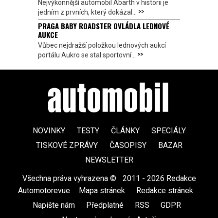
Nejvýkonnější automobil Abarth v historii je
>>
jedním z prvních, který dokázal...
PRAGA BABY ROADSTER OVLÁDLA LEDNOVÉ
AUKCE
Vůbec nejdražší položkou lednových aukcí
>>
portálu Aukro se stal sportovní...
NOVINKY
TESTY
ČLÁNKY
SPECIÁLY
TISKOVÉ ZPRÁVY
ČASOPISY
BAZAR
NEWSLETTER
Všechna práva vyhrazena ©
|
2011 - 2026 Redakce
Automotorevue
|
Mapa stránek
|
Redakce stránek
|
Napište nám
|
Předplatné
|
RSS
|
GDPR
|