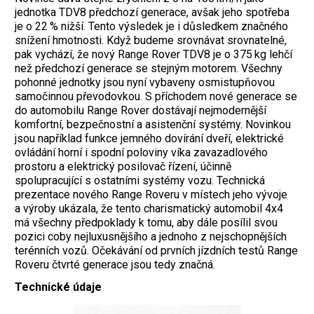
jednotka TDV8 předchozí generace, avšak jeho spotřeba
je o 22 % nižší. Tento výsledek je i důsledkem znač­ného
snížení hmotnosti. Když budeme srovnávat srovnatelné,
pak vychází, že nový Range Rover TDV8 je o 375 kg lehčí
než předchozí generace se stejným motorem. Všechny
pohonné jednotky jsou nyní vybaveny osmistupňovou
samočinnou převodovkou. S příchodem nové generace se
do automobilu Range Rover dostávají nejmodernější
komfortní, bezpečnostní a asistenční systémy. Novinkou
jsou například funkce jem­ného dovírání dveří, elektrické
ovládání ­horní i spodní poloviny víka zavazadlového
prostoru a elektrický posilovač řízení, účinně
spolupracující s ostatními systémy vozu. Technická
prezentace nového Range Ro­veru v místech jeho vývoje
a výroby ukázala, že tento charismatický automobil 4x4
má všechny předpoklady k tomu, aby dále posílil svou
pozici coby nejluxusnějšího a jednoho z nejschopnějších
terénních vozů. Očeká­vání od prvních jízdních testů Range
Roveru čtvrté generace jsou tedy značná.
Technické údaje