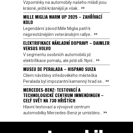
Vzpomínky na automobily našeho mládí jsou
>>
krásné, ještě krásnější je však...
MILLE MIGLIA WARM UP 2025 – ZAHŘÍVACÍ
KOLO
Legendární závod Mille Miglia patří k
>>
nejprestižnějším veteránským rallye...
ELEKTRIFIKACE NÁKLADNÍ DOPRAVY – DAIMLER
VERSUS VOLVO
V segmentu osobních automobilů již
>>
elektrifikace pomalu, ale jistě sílí. Nyní...
MUSEU DE PERALADA – HISPANO SUIZA
Cílem návštěvy středověkého městečka
>>
Peralada byl impozantní kamenný hrad se...
MERCEDES-BENZ: TESTOVACÍ A
TECHNOLOGICKÉ CENTRUM IMMENDINGEN –
CELÝ SVĚT NA 730 HŘIŠTÍCH
Hlavní testovací a vývojové centrum
>>
automobilky Mercedes-Benz je umístěno...