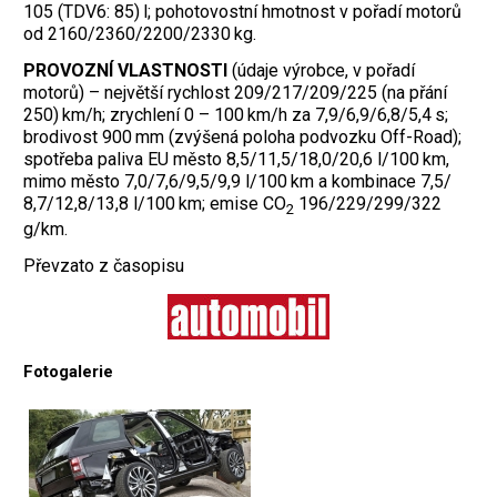
105 (TDV6: 85) l; pohotovostní hmotnost v pořadí motorů
od 2160/2360/2200/2330 kg.
PROVOZNÍ VLASTNOSTI
(údaje výrobce, v pořadí
motorů) – největší rychlost 209/217/209/225 (na přání
250) km/h; zrychlení 0 – 100 km/h za 7,9/6,9/6,8/5,4 s;
brodivost 900 mm (zvýšená poloha podvozku Off-Road);
spotřeba paliva EU město 8,5/11,5/18,0/20,6 l/100 km,
mimo město 7,0/7,6/9,5/9,9 l/100 km a kombinace 7,5/
8,7/12,8/13,8 l/100 km; emise CO
196/229/299/322
2
g/km.
Převzato z časopisu
Fotogalerie