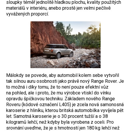
sloupky téměř jednolitě hladkou plochu, kvality použitých
materiálů v interiéru, anebo prostě jen velmi pečlivě
vyvážených proporcí.
Málokdy se povede, aby automobil kolem sebe vytvořil
tak silnou auru osobnosti jako právě nový Range Rover. Je
to možná i díky tomu, že to není pouze efektní vůz
na pohled, ale i proto, že mu výrobce vtiskl do vínku
opravdu špičkovou techniku. Základem nového Range
Roveru (kódové označení L405) je zcela nová samonosná
karoserie z hliníku, kterou britská automo­bilka vyvíjela pět
let. Samotná karoserie je o 30 procent tužší a o 38
kilogramů lehčí, než kdyby byla vyrobena z oceli. Pro
srov­nání uveďme, že je s hmotností jen 180 kg lehčí než