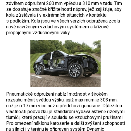
zdvihem od­pružení 260 mm vpředu a 310 mm vzadu. Tím
se dosahuje značné křižitelnosti náprav, jež zajišťuje, aby
kola zůstávala i v extrémních situacích v kontaktu
s podložím. Kola jsou ve všech verzích odpružena zcela
nově navrženým vzduchovým systémem s křížově
propojenými vzduchovými vaky.
Pneumatické odpružení nabízí možnost v širokém
rozsahu měnit světlou výšku, jejíž ­maximum je 303 mm,
což je o 17 mm více než u předchozí generace. Důležitou
vlastností podvozku je standardní výbava aktivně řízenými
tlumiči, které pracují v souladu se vzduchovými pružinami.
Pro omezení náklonu karoserie a další zvýšení schopností
na silnici i v terénu je připraven systém Dynamic