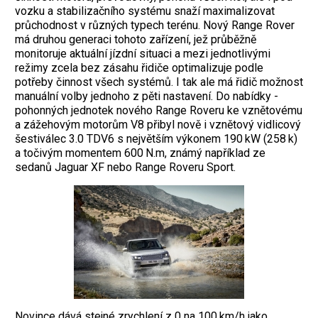
vozku a stabilizačního systému snaží maximalizovat
průchodnost v různých typech terénu. Nový Range Rover
má druhou generaci tohoto zařízení, jež průběžně
monitoruje aktuální jízdní situaci a mezi jednotlivými
režimy zcela bez zásahu řidiče optimalizuje podle
potřeby činnost všech systémů. I tak ale má řidič možnost
manuální volby jednoho z pěti nastavení. Do nabídky ­
pohonných jednotek nového Range Roveru ke vznětovému
a zážehovým motorům V8 přibyl nově i vznětový vidlicový
šestiválec 3.0 TDV6 s největším výkonem 190 kW (258 k)
a točivým momentem 600 N.m, známý na­příklad ze
sedanů Jaguar XF nebo Range Roveru Sport.
Novince dává stejné zrychlení z 0 na 100 km/h jako