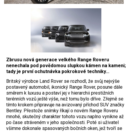
Zbrusu nová generace velkého Range Roveru
nenechala pod povědomou slupkou kámen na kameni;
tady je první ochutnávka pokrokové techniky...
Britský výrobce Land Rover se rozhodl, že svůj nejvýše
postavený automobil, ikonický Range Rover, posune dále
směrem k luxusu a postaví jej v hierarchii prestižních
terénních vozů ještě výše, než tomu bylo dříve. Zřejmě se
tímto krokem ­připravuje na avizovaný příchod SUV značky
Bentley. Přestože snímky říkají o novém Range Roveru
mnohé, skutečný charakter tohoto vozu naplno vynikne až
po čase stráveném v jeho společnosti. Poté si uživatel
všimne dokonale spasovaných bočních oken, jež tvoří se