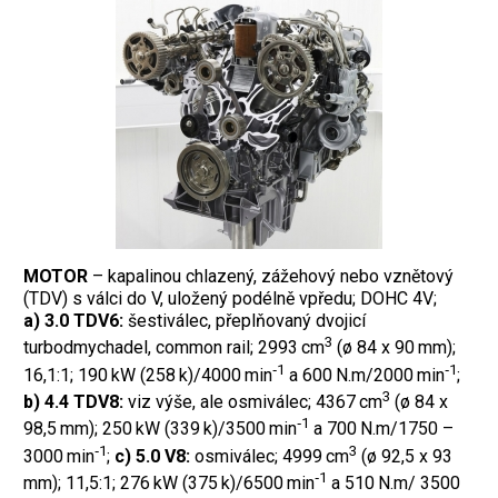
MOTOR
– kapalinou chlazený, zážehový nebo vznětový
(TDV) s válci do V, uložený podélně vpředu; DOHC 4V;
a) 3.0 TDV6:
šestiválec, přeplňovaný dvojicí
3
turbodmychadel, common rail; 2993 cm
(ø 84 x 90 mm);
‑1
‑1
16,1:1; 190 kW (258 k)/4000 min
a 600 N.m/2000 min
;
3
b) 4.4 TDV8:
viz výše, ale osmiválec; 4367 cm
(ø 84 x
‑1
98,5 mm); 250 kW (339 k)/3500 min
a 700 N.m/1750 –
‑1
3
3000 min
;
c) 5.0 V8:
osmiválec; 4999 cm
(ø 92,5 x 93
‑1
mm); 11,5:1; 276 kW (375 k)/6500 min
a 510 N.m/ 3500