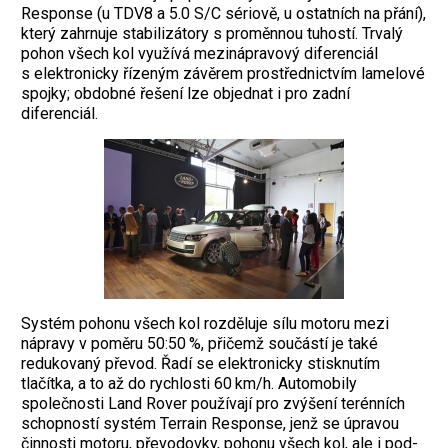
Response (u TDV8 a 5.0 S/C sériově, u ostatních na přání),
který zahrnuje stabilizátory s proměnnou tuhostí. Trvalý
pohon všech kol využívá mezinápravový diferenciál
s elektronicky řízeným závěrem prostřednictvím lamelové
spojky; obdobné řešení lze objednat i pro zadní
diferenciál.
Systém pohonu všech kol rozděluje sílu motoru mezi
nápravy v poměru 50:50 %, přičemž součástí je také
redukovaný převod. Řadí se elektronicky stisknutím
tlačítka, a to až do rychlosti 60 km/h. Automobily
společnosti Land ­Rover používají pro zvýšení terénních
schopností systém Ter­rain Response, jenž se úpravou
činnosti motoru, převodovky, ­pohonu všech kol, ale i pod­