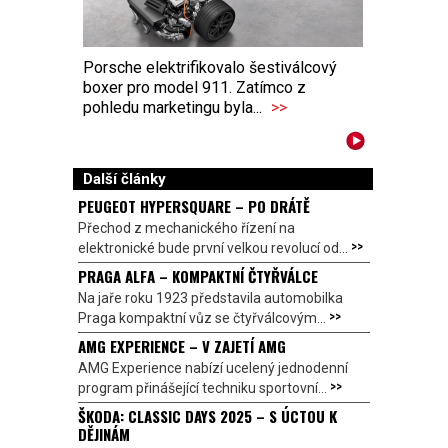
Porsche elektrifikovalo šestiválcový
boxer pro model 911. Zatímco z
pohledu marketingu byla...
>>
Další články
PEUGEOT HYPERSQUARE – PO DRÁTĚ
Přechod z mechanického řízení na
>>
elektronické bude první velkou revolucí od...
PRAGA ALFA – KOMPAKTNÍ ČTYŘVÁLCE
Na jaře roku 1923 představila automobilka
>>
Praga kompaktní vůz se čtyřválcovým...
AMG EXPERIENCE – V ZAJETÍ AMG
AMG Experience nabízí ucelený jednodenní
>>
program přinášející techniku sportovní...
ŠKODA: CLASSIC DAYS 2025 – S ÚCTOU K
DĚJINÁM