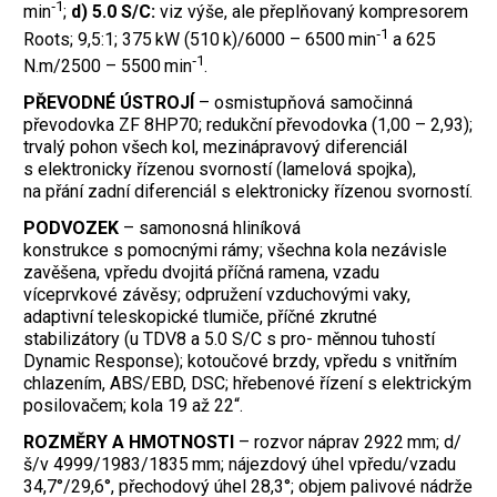
‑1
min
;
d) 5.0 S/C:
viz výše, ale přeplňovaný kompresorem
‑1
Roots; 9,5:1; 375 kW (510 k)/6000 – 6500 min
a 625
‑1
N.m/2500 – 5500 min
.
PŘEVODNÉ ÚSTROJÍ
– osmistupňová samočinná
převodovka ZF 8HP70; redukční převodovka (1,00 – 2,93);
trvalý pohon všech kol, mezinápravový diferenciál
s elektronicky řízenou svorností (lamelová spojka),
na přání zadní diferenciál s elektronicky řízenou svorností.
PODVOZEK
– samonosná hliníková
konstrukce s pomocnými rámy; všechna kola nezávisle
zavěšena, vpředu dvojitá příčná ramena, vzadu
víceprvkové závěsy; odpružení vzduchovými vaky,
adaptivní teleskopické tlumiče, příčné zkrutné
stabilizátory (u TDV8 a 5.0 S/C s pro- měnnou tuhostí
Dynamic Response); kotoučové brzdy, vpředu s vnitřním
chlazením, ABS/EBD, DSC; hřebenové řízení s elektrickým
posilovačem; kola 19 až 22“.
ROZMĚRY A HMOTNOSTI
– rozvor náprav 2922 mm; d/
š/v 4999/1983/1835 mm; nájezdový úhel vpředu/vzadu
34,7°/29,6°, přechodový úhel 28,3°; objem palivové nádrže