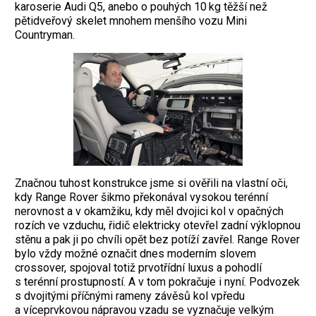
karoserie Audi Q5, anebo o pouhých 10 kg těžší než
pětidveřový skelet ­mnohem menšího vozu Mini
Countryman.
Značnou tuhost konstrukce jsme si ověřili na vlastní oči,
kdy Range Rover šikmo překonával vysokou terénní
nerovnost a v okamžiku, kdy měl dvojici kol v opačných
rozích ve vzduchu, řidič elektricky otevřel zadní ­výklopnou
stěnu a pak ji po chvíli opět bez potíží zavřel. Range Rover
bylo vždy možné označit dnes moderním slovem
crossover, spojoval totiž prvotřídní luxus a pohodlí
s terénní prostupností. A v tom pokračuje i nyní. Podvozek
s dvojitými příčnými rameny zá­věsů kol vpředu
a víceprvkovou nápravou vzadu se vyznačuje velkým