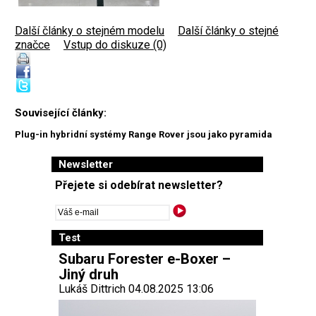
Další články o stejném modelu
|
Další články o stejné
značce
|
Vstup do diskuze (0)
Související články:
Plug-in hybridní systémy Range Rover jsou jako pyramida
Newsletter
Přejete si odebírat newsletter?
Test
Subaru Forester e-Boxer –
Jiný druh
Lukáš Dittrich 04.08.2025 13:06