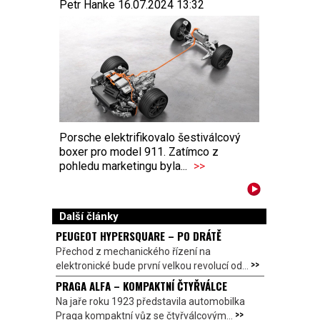
Petr Hanke 16.07.2024 13:32
Porsche elektrifikovalo šestiválcový
boxer pro model 911. Zatímco z
pohledu marketingu byla...
>>
Další články
PEUGEOT HYPERSQUARE – PO DRÁTĚ
Přechod z mechanického řízení na
>>
elektronické bude první velkou revolucí od...
PRAGA ALFA – KOMPAKTNÍ ČTYŘVÁLCE
Na jaře roku 1923 představila automobilka
>>
Praga kompaktní vůz se čtyřválcovým...