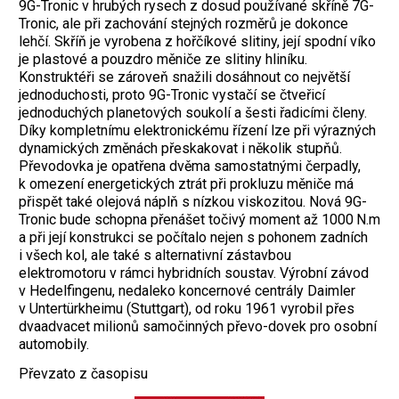
9G-Tronic v hrubých rysech z dosud používané skříně 7G-
Tronic, ale při zachování stejných rozměrů je dokonce
lehčí. Skříň je vyrobena z hořčíkové slitiny, její spodní víko
je plastové a pouzdro měniče ze slitiny hliníku.
Konstruktéři se zároveň snažili dosáhnout co největší
jednoduchosti, proto 9G-Tronic vystačí se čtveřicí
jednoduchých planetových soukolí a šesti řadicími členy.
Díky kompletnímu elektronickému řízení lze při výrazných
dynamických změnách přeskakovat i několik stupňů.
Převodovka je opatřena dvěma samostatnými čerpadly,
k omezení energetických ztrát při prokluzu měniče má
přispět také olejová náplň s nízkou viskozitou. Nová 9G-
Tronic bude schopna přenášet točivý moment až 1000 N.m
a při její konstrukci se počítalo nejen s pohonem zadních
i všech kol, ale také s alternativní zástavbou
elektromotoru v rámci hybridních soustav. Výrobní závod
v Hedelfingenu, nedaleko koncernové centrály Daimler
v Untertürkheimu (Stuttgart), od roku 1961 vyrobil přes
dvaadvacet milionů samočinných převo-dovek pro osobní
automobily.
Převzato z časopisu