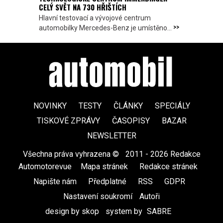
CELÝ SVĚT NA 730 HŘIŠTÍCH
Hlavní testovací a vývojové centrum
>>
automobilky Mercedes-Benz je umístěno...
NOVINKY
TESTY
ČLÁNKY
SPECIÁLY
TISKOVÉ ZPRÁVY
ČASOPISY
BAZAR
NEWSLETTER
Všechna práva vyhrazena ©
|
2011 - 2026 Redakce
Automotorevue
|
Mapa stránek
|
Redakce stránek
|
Napište nám
|
Předplatné
|
RSS
|
GDPR
|
Nastavení soukromí
Autoři
design by skop
|
system by
SABRE
|