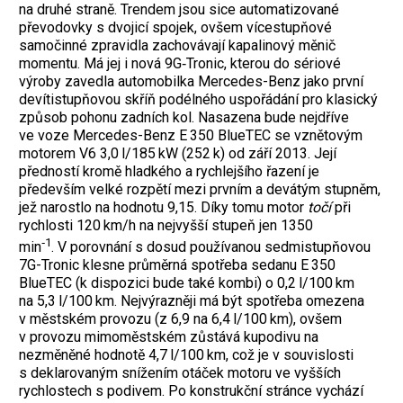
na druhé straně. Trendem jsou sice automatizované
převodovky s dvojicí spojek, ovšem vícestupňové
samočinné zpravidla zachovávají kapalinový měnič
momentu. Má jej i nová 9G‑Tronic, kterou do sériové
výroby zavedla automobilka Mercedes-Benz jako první
devítistupňovou skříň podélného uspořádání pro klasický
způsob pohonu zadních kol. Nasazena bude nejdříve
ve voze Mercedes-Benz E 350 BlueTEC se vznětovým
motorem V6 3,0 l/185 kW (252 k) od září 2013. Její
předností kromě hladkého a rychlejšího řazení je
především velké rozpětí mezi prvním a devátým stupněm,
jež narostlo na hodnotu 9,15. Díky tomu motor
točí
při
rychlosti 120 km/h na nejvyšší stupeň jen 1350
‑1
min
. V porovnání s dosud používanou sedmistupňovou
7G-Tronic klesne průměrná spotřeba sedanu E 350
BlueTEC (k dispozici bude také kombi) o 0,2 l/100 km
na 5,3 l/100 km. Nejvýrazněji má být spotřeba omezena
v městském provozu (z 6,9 na 6,4 l/100 km), ovšem
v provozu mimoměstském zůstává kupodivu na
nezměněné hodnotě 4,7 l/100 km, což je v souvislosti
s deklarovaným snížením otáček motoru ve vyšších
rychlostech s podivem. Po konstrukční stránce vychází