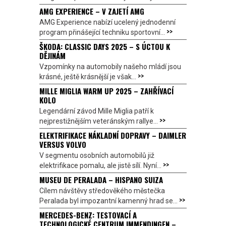
AMG EXPERIENCE – V ZAJETÍ AMG
AMG Experience nabízí ucelený jednodenní
>>
program přinášející techniku sportovní...
ŠKODA: CLASSIC DAYS 2025 – S ÚCTOU K
DĚJINÁM
Vzpomínky na automobily našeho mládí jsou
>>
krásné, ještě krásnější je však...
MILLE MIGLIA WARM UP 2025 – ZAHŘÍVACÍ
KOLO
Legendární závod Mille Miglia patří k
>>
nejprestižnějším veteránským rallye...
ELEKTRIFIKACE NÁKLADNÍ DOPRAVY – DAIMLER
VERSUS VOLVO
V segmentu osobních automobilů již
>>
elektrifikace pomalu, ale jistě sílí. Nyní...
MUSEU DE PERALADA – HISPANO SUIZA
Cílem návštěvy středověkého městečka
>>
Peralada byl impozantní kamenný hrad se...
MERCEDES-BENZ: TESTOVACÍ A
TECHNOLOGICKÉ CENTRUM IMMENDINGEN –