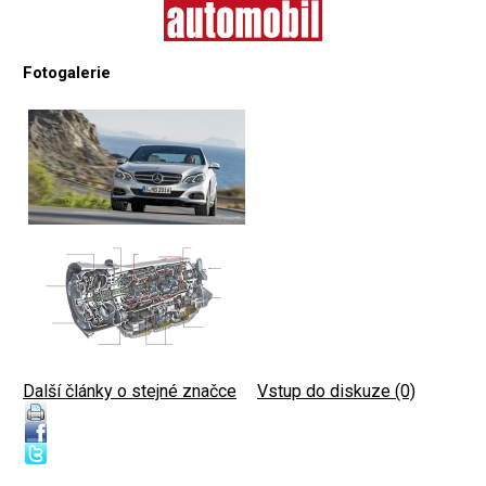
Fotogalerie
Další články o stejné značce
|
Vstup do diskuze (0)