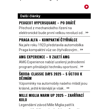
Další články
PEUGEOT HYPERSQUARE – PO DRÁTĚ
Přechod z mechanického řízení na
>>
elektronické bude první velkou revolucí od...
PRAGA ALFA – KOMPAKTNÍ ČTYŘVÁLCE
Na jaře roku 1923 představila automobilka
>>
Praga kompaktní vůz se čtyřválcovým...
AMG EXPERIENCE – V ZAJETÍ AMG
AMG Experience nabízí ucelený jednodenní
>>
program přinášející techniku sportovní...
ŠKODA: CLASSIC DAYS 2025 – S ÚCTOU K
DĚJINÁM
Vzpomínky na automobily našeho mládí jsou
>>
krásné, ještě krásnější je však...
MILLE MIGLIA WARM UP 2025 – ZAHŘÍVACÍ
KOLO
Legendární závod Mille Miglia patří k