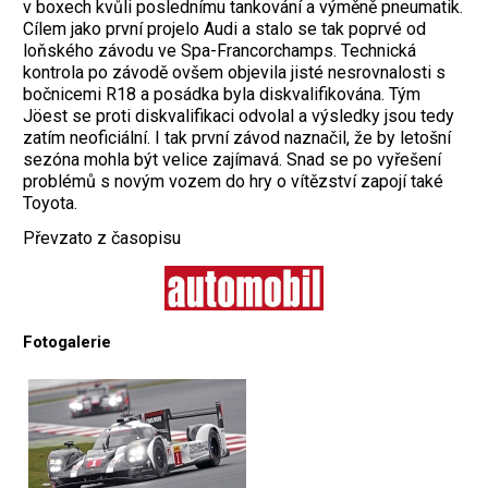
v boxech kvůli poslednímu tankování a výměně pneumatik.
Cílem jako první projelo Audi a stalo se tak poprvé od
loňského závodu ve Spa-Francorchamps. Technická
kontrola po závodě ovšem objevila jisté nesrovnalosti s
bočnicemi R18 a posádka byla diskvalifikována. Tým
Jöest se proti diskvalifikaci odvolal a výsledky jsou tedy
zatím neoficiální. I tak první závod naznačil, že by letošní
sezóna mohla být velice zajímavá. Snad se po vyřešení
problémů s novým vozem do hry o vítězství zapojí také
Toyota.
Převzato z časopisu
Fotogalerie