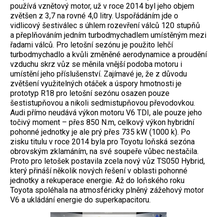
používá vznětový motor, už v roce 2014 byl jeho objem
zvětšen z 3,7 na rovné 4,0 litry. Uspořádáním jde o
vidlicový šestiválec s úhlem rozevření válců 120 stupňů
a přeplňováním jedním turbodmychadlem umístěným mezi
řadami válců. Pro letošní sezónu je použito lehčí
turbodmychadlo a kvůli změněné aerodynamice a proudění
vzduchu skrz vůz se měnila vnější podoba motoru i
umístění jeho příslušenství. Zajímavé je, že z důvodu
zvětšení využitelných otáček a úspory hmotnosti je
prototyp R18 pro letošní sezónu osazen pouze
šestistupňovou a nikoli sedmistupňovou převodovkou.
Audi přímo neudává výkon motoru V6 TDI, ale pouze jeho
točivý moment – přes 850 N.m, celkový výkon hybridní
pohonné jednotky je ale prý přes 735 kW (1000 k). Po
zisku titulu v roce 2014 byla pro Toyotu loňská sezóna
obrovským zklamáním, na své soupeře vůbec nestačila.
Proto pro letošek postavila zcela nový vůz TS050 Hybrid,
který přináší několik nových řešení v oblasti pohonné
jednotky a rekuperace energie. Až do loňského roku
Toyota spoléhala na atmosféricky plněný zážehový motor
V6 a ukládání energie do superkapacitoru.