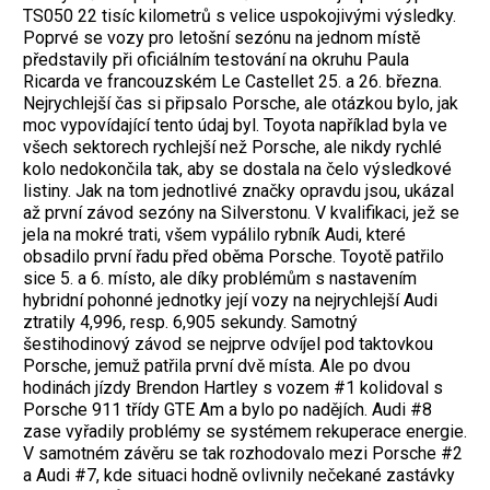
TS050 22 tisíc kilometrů s velice uspokojivými výsledky.
Poprvé se vozy pro letošní sezónu na jednom místě
představily při oficiálním testování na okruhu Paula
Ricarda ve francouzském Le Castellet 25. a 26. března.
Nejrychlejší čas si připsalo Porsche, ale otázkou bylo, jak
moc vypovídající tento údaj byl. Toyota například byla ve
všech sektorech rychlejší než Porsche, ale nikdy rychlé
kolo nedokončila tak, aby se dostala na čelo výsledkové
listiny. Jak na tom jednotlivé značky opravdu jsou, ukázal
až první závod sezóny na Silverstonu. V kvalifikaci, jež se
jela na mokré trati, všem vypálilo rybník Audi, které
obsadilo první řadu před oběma Porsche. Toyotě patřilo
sice 5. a 6. místo, ale díky problémům s nastavením
hybridní pohonné jednotky její vozy na nejrychlejší Audi
ztratily 4,996, resp. 6,905 sekundy. Samotný
šestihodinový závod se nejprve odvíjel pod taktovkou
Porsche, jemuž patřila první dvě místa. Ale po dvou
hodinách jízdy Brendon Hartley s vozem #1 kolidoval s
Porsche 911 třídy GTE Am a bylo po nadějích. Audi #8
zase vyřadily problémy se systémem rekuperace energie.
V samotném závěru se tak rozhodovalo mezi Porsche #2
a Audi #7, kde situaci hodně ovlivnily nečekané zastávky