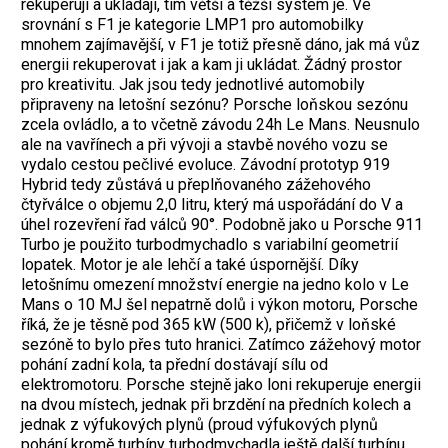
rekuperují a ukládají, tím větší a těžší systém je. Ve
srovnání s F1 je kategorie LMP1 pro automobilky
mnohem zajímavější, v F1 je totiž přesně dáno, jak má vůz
energii rekuperovat i jak a kam ji ukládat. Žádný prostor
pro kreativitu. Jak jsou tedy jednotlivé automobily
připraveny na letošní sezónu? Porsche loňskou sezónu
zcela ovládlo, a to včetně závodu 24h Le Mans. Neusnulo
ale na vavřínech a při vývoji a stavbě nového vozu se
vydalo cestou pečlivé evoluce. Závodní prototyp 919
Hybrid tedy zůstává u přeplňovaného zážehového
čtyřválce o objemu 2,0 litru, který má uspořádání do V a
úhel rozevření řad válců 90°. Podobně jako u Porsche 911
Turbo je použito turbodmychadlo s variabilní geometrií
lopatek. Motor je ale lehčí a také úspornější. Díky
letošnímu omezení množství energie na jedno kolo v Le
Mans o 10 MJ šel nepatrně dolů i výkon motoru, Porsche
říká, že je těsně pod 365 kW (500 k), přičemž v loňské
sezóně to bylo přes tuto hranici. Zatímco zážehový motor
pohání zadní kola, ta přední dostávají sílu od
elektromotoru. Porsche stejně jako loni rekuperuje energii
na dvou místech, jednak při brzdění na předních kolech a
jednak z výfukových plynů (proud výfukových plynů
pohání kromě turbíny turbodmychadla ještě další turbínu,