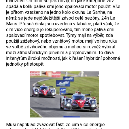
množství. Od toho se pak odvíjí, do jaké kategorie vůz
spadá a kolik paliva smí jeho spalovací motor použít. Vše
je přitom vztaženo na jedno kolo okruhu La Sarthe, na
němž se jede nejdůležitější závod celé sezóny, 24h Le
Mans. Přesná čísla jsou uvedená v tabulce, platí však, že
čím více energie je rekuperováno, tím méně paliva smí
spalovací motor spotřebovat. Týmy mají na výběr, zda
použijí zážehový, nebo vznětový motor, mají volnou ruku
ve volbě zdvihového objemu a mohou si rovněž vybírat
mezi atmosférickým plněním a přeplňováním. To dává
inženýrům široké možnosti, jak k řešení hybridní pohonné
jednotky přistoupit.
Musí například zvažovat fakt, že čím více energie