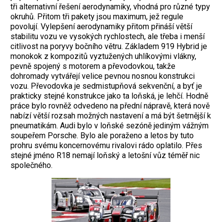
tři alternativní řešení aerodynamiky, vhodná pro různé typy
okruhů. Přitom tři pakety jsou maximum, jež regule
povolují. Vylepšení aerodynamiky přitom přináší větší
stabilitu vozu ve vysokých rychlostech, ale třeba i menší
citlivost na poryvy bočního větru. Základem 919 Hybrid je
monokok z kompozitů vyztužených uhlíkovými vlákny,
pevně spojený s motorem a převodovkou, takže
dohromady vytvářejí velice pevnou nosnou konstrukci
vozu. Převodovka je sedmistupňová sekvenční, a byť je
prakticky stejné konstrukce jako ta loňská, je lehčí. Hodně
práce bylo rovněž odvedeno na přední nápravě, která nově
nabízí větší rozsah možných nastavení a má být šetrnější k
pneumatikám. Audi bylo v loňské sezóně jediným vážným
soupeřem Porsche. Bylo ale poraženo a letos by tuto
prohru svému koncernovému rivalovi rádo oplatilo. Přes
stejné jméno R18 nemají loňský a letošní vůz téměř nic
společného.