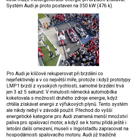
Systém Audi je proto postaven na 350 kW (476 k).
Pro Audi je klíčové rekuperovat při brzdění co
nejefektivněji a v co největší míře, protože i když prototypy
LMP1 brzdí z vysokých rychlostí, samotné brzdění trvá
jen 3 až 5 sekund. V minulosti německá automobilka
koketovala s možností druhého zdroje energie, když
chtěla získávat energii z výfukových plynů. Tento systém
ale nikdy nebyl v závodě použit. Přechod do vyšší
energetické kategorie pro Audi znamená menší množství
paliva pro spalovací motor, a když se k tomu přidá ještě i
letošní další omezení, museli v Ingolstadtu zapracovat na
hospodárnosti spalovacího motoru. Audi již tradičně