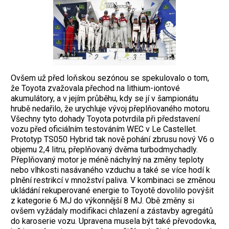
Ovšem už před loňskou sezónou se spekulovalo o tom,
že Toyota zvažovala přechod na lithium-iontové
akumulátory, a v jejím průběhu, kdy se jí v šampionátu
hrubě nedařilo, že urychluje vývoj přeplňovaného motoru.
Všechny tyto dohady Toyota potvrdila při představení
vozu před oficiálním testováním WEC v Le Castellet.
Prototyp TS050 Hybrid tak nově pohání zbrusu nový V6 o
objemu 2,4 litru, přeplňovaný dvěma turbodmychadly.
Přeplňovaný motor je méně náchylný na změny teploty
nebo vlhkosti nasávaného vzduchu a také se více hodí k
plnění restrikcí v množství paliva. V kombinaci se změnou
ukládání rekuperované energie to Toyotě dovolilo povýšit
z kategorie 6 MJ do výkonnější 8 MJ. Obě změny si
ovšem vyžádaly modifikaci chlazení a zástavby agregátů
do karoserie vozu. Upravena musela být také převodovka,