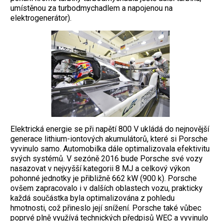
umístěnou za turbodmychadlem a napojenou na
elektrogenerátor).
Elektrická energie se při napětí 800 V ukládá do nejnovější
generace lithium-iontových akumulátorů, které si Porsche
vyvinulo samo. Automobilka dále optimalizovala efektivitu
svých systémů. V sezóně 2016 bude Porsche své vozy
nasazovat v nejvyšší kategorii 8 MJ a celkový výkon
pohonné jednotky je přibližně 662 kW (900 k). Porsche
ovšem zapracovalo i v dalších oblastech vozu, prakticky
každá součástka byla optimalizována z pohledu
hmotnosti, což přineslo její snížení. Porsche také vůbec
poprvé plně využívá technických předpisů WEC a vyvinulo