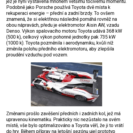
jež je nyní vystavena mnohem většímu točivému momentu.
Podobně jako Porsche používá Toyota dvě místa k
rekuperaci energie – přední a zadní brzdy. To ovšem
znamená, že si elektřinou následně pomáhá rovněž na
obou nápravách, předu je elektromotor Aisin AW, vzadu
Denso. Výkon spalovacího motoru Toyota udává 368 kW
(500 k), celkový výkon pohonné jednotky pak 735 kW
(1000 k). Toyota pozměnila i aerodynamiku, kvůli níž
změnila polohu předního elektromotoru, aby zlepšila
proudění vzduchu pod vozem.
Změnami prošlo zavěšení předních i zadních kol, jež má
upravenou kinematiku. Prakticky nic nezůstalo na svém
místě, vše bylo optimalizováno a Toyota věří, že ji to vrátí
do hry. Během příprav na letošní sezónu ujel prototyp