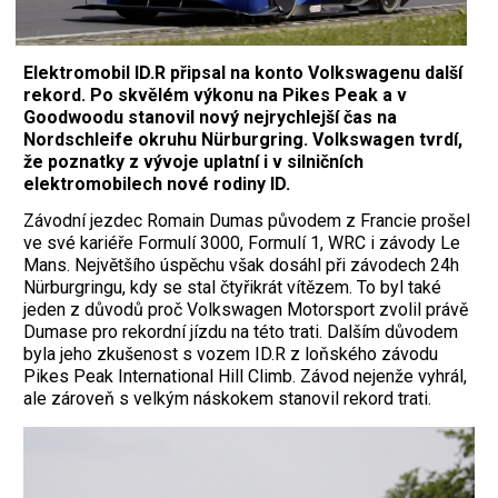
Elektromobil ID.R připsal na konto Volkswagenu další
rekord. Po skvělém výkonu na Pikes Peak a v
Goodwoodu stanovil nový nejrychlejší čas na
Nordschleife okruhu Nürburgring. Volkswagen tvrdí,
že poznatky z vývoje uplatní i v silničních
elektromobilech nové rodiny ID.
Závodní jezdec Romain Dumas původem z Francie prošel
ve své kariéře Formulí 3000, Formulí 1, WRC i závody Le
Mans. Největšího úspěchu však dosáhl při závodech 24h
Nürburgringu, kdy se stal čtyřikrát vítězem. To byl také
jeden z důvodů proč Volkswagen Motorsport zvolil právě
Dumase pro rekordní jízdu na této trati. Dalším důvodem
byla jeho zkušenost s vozem ID.R z loňského závodu
Pikes Peak International Hill Climb. Závod nejenže vyhrál,
ale zároveň s velkým náskokem stanovil rekord trati.