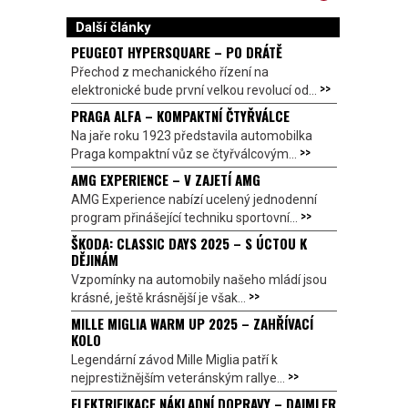
Další články
PEUGEOT HYPERSQUARE – PO DRÁTĚ
Přechod z mechanického řízení na
>>
elektronické bude první velkou revolucí od...
PRAGA ALFA – KOMPAKTNÍ ČTYŘVÁLCE
Na jaře roku 1923 představila automobilka
>>
Praga kompaktní vůz se čtyřválcovým...
AMG EXPERIENCE – V ZAJETÍ AMG
AMG Experience nabízí ucelený jednodenní
>>
program přinášející techniku sportovní...
ŠKODA: CLASSIC DAYS 2025 – S ÚCTOU K
DĚJINÁM
Vzpomínky na automobily našeho mládí jsou
>>
krásné, ještě krásnější je však...
MILLE MIGLIA WARM UP 2025 – ZAHŘÍVACÍ
KOLO
Legendární závod Mille Miglia patří k
>>
nejprestižnějším veteránským rallye...
ELEKTRIFIKACE NÁKLADNÍ DOPRAVY – DAIMLER