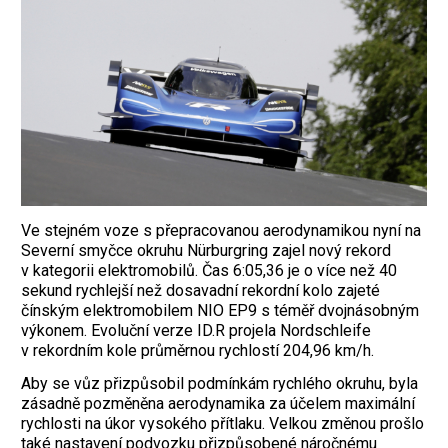
Ve stejném voze s přepracovanou aerodynamikou nyní na
Severní smyčce okruhu Nürburgring zajel nový rekord
v kategorii elektromobilů. Čas 6:05,36 je o více než 40
sekund rychlejší než dosavadní rekordní kolo zajeté
čínským elektromobilem NIO EP9 s téměř dvojnásobným
výkonem. Evoluční verze ID.R projela Nordschleife
v rekordním kole průměrnou rychlostí 204,96 km/h.
Aby se vůz přizpůsobil podmínkám rychlého okruhu, byla
zásadně pozměněna aerodynamika za účelem maximální
rychlosti na úkor vysokého přítlaku. Velkou změnou prošlo
také nastavení podvozku přizpůsobené náročnému