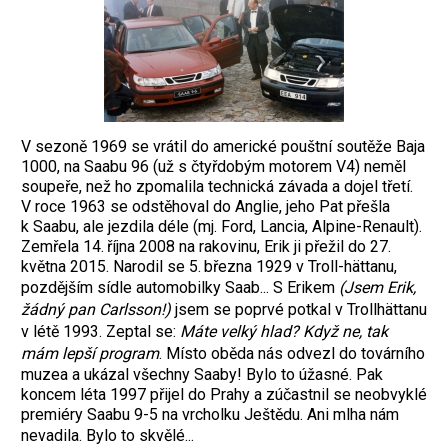
V sezoně 1969 se vrátil do americké pouštní soutěže Baja
1000, na Saabu 96 (už s čtyřdobým motorem V4) neměl
soupeře, než ho zpomalila technická závada a dojel třetí.
V roce 1963 se odstěhoval do Anglie, jeho Pat přešla
k Saabu, ale jezdila déle (mj. Ford, Lancia, Alpine-Renault).
Zemřela 14. října 2008 na rakovinu, Erik ji přežil do 27.
května 2015. Narodil se 5. března 1929 v Troll-hättanu,
pozdějším sídle automobilky Saab... S Erikem
(Jsem Erik,
žádný pan Carlsson!)
jsem se poprvé potkal v Trollhättanu
v létě 1993. Zeptal se:
Máte velký hlad? Když ne, tak
mám lepší program
. Místo oběda nás odvezl do továrního
muzea a ukázal všechny Saaby! Bylo to úžasné. Pak
koncem léta 1997 přijel do Prahy a zúčastnil se neobvyklé
premiéry Saabu 9-5 na vrcholku Ještědu. Ani mlha nám
nevadila. Bylo to skvělé...