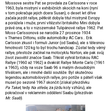
Mossova sestra Pat se provdala za Carlssona v roce
1963; byla mistryní v exhibičních skocích na koni (nyní
v tom pokračuje jejich dcera Susan); o deset let dříve
začala jezdit rallye, pětkrát dobyla titul mistryně Evropy
a porážela i muže; první vítězství britského Mini dobyla
právě ona, a to v nizozemské Tulipánové rallye 1962. Pat
Moss-Carlssonová se narodila 27. prosince 1934
v Thames Dittonu, sídle automobilky AC Cars... Erik
Carlsson zkusil i formuli Junior (od Saabu), ale s tělesnou
hmotností 120 kg to byl trochu handicap. Zůstal tedy věrný
rallye, přestože začínal na motocyklu Norton, ale pak svůj
život zasvětil značce Saab. Třikrát vyhrál britskou RAC
Rallye (1960 až 1962) a dvakrát Rallye Monte Carlo (1961
a 1963), vždy na voze Saab 96 s malým dvoudobým
tříválcem, ale i mnohé další soutěže. Byl skutečnou
legendou automobilových rallye, pro potíže s páteří však
musel po sezoně 1967 skončit (získal přezdívku
Pa Taket
, tedy
Na střeše
, za jízdu koly vzhůru), ale
pokračoval v reklamním oddělení Saabu (přezdíván
Mr. Saab
).