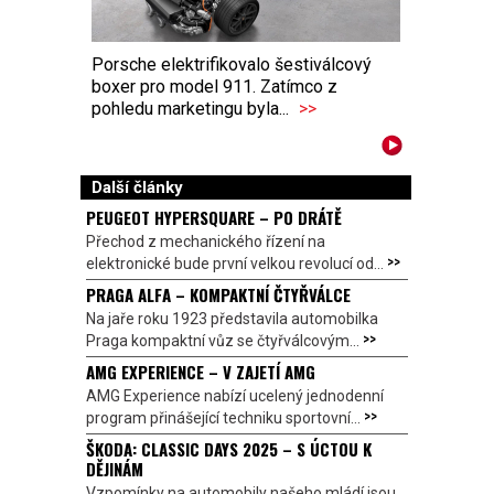
Porsche elektrifikovalo šestiválcový
boxer pro model 911. Zatímco z
pohledu marketingu byla...
>>
Další články
PEUGEOT HYPERSQUARE – PO DRÁTĚ
Přechod z mechanického řízení na
>>
elektronické bude první velkou revolucí od...
PRAGA ALFA – KOMPAKTNÍ ČTYŘVÁLCE
Na jaře roku 1923 představila automobilka
>>
Praga kompaktní vůz se čtyřválcovým...
AMG EXPERIENCE – V ZAJETÍ AMG
AMG Experience nabízí ucelený jednodenní
>>
program přinášející techniku sportovní...
ŠKODA: CLASSIC DAYS 2025 – S ÚCTOU K
DĚJINÁM
Vzpomínky na automobily našeho mládí jsou