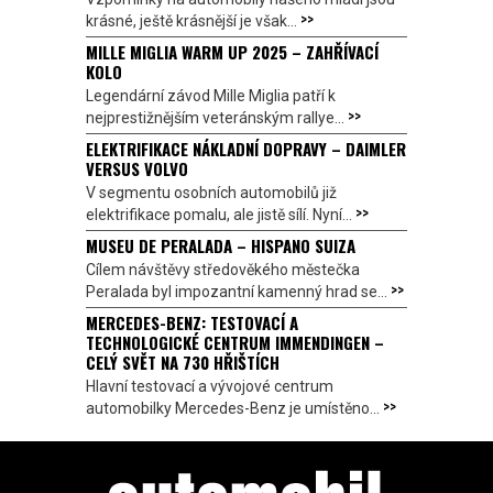
>>
krásné, ještě krásnější je však...
MILLE MIGLIA WARM UP 2025 – ZAHŘÍVACÍ
KOLO
Legendární závod Mille Miglia patří k
>>
nejprestižnějším veteránským rallye...
ELEKTRIFIKACE NÁKLADNÍ DOPRAVY – DAIMLER
VERSUS VOLVO
V segmentu osobních automobilů již
>>
elektrifikace pomalu, ale jistě sílí. Nyní...
MUSEU DE PERALADA – HISPANO SUIZA
Cílem návštěvy středověkého městečka
>>
Peralada byl impozantní kamenný hrad se...
MERCEDES-BENZ: TESTOVACÍ A
TECHNOLOGICKÉ CENTRUM IMMENDINGEN –
CELÝ SVĚT NA 730 HŘIŠTÍCH
Hlavní testovací a vývojové centrum
>>
automobilky Mercedes-Benz je umístěno...