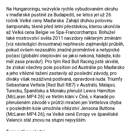
Na Hungaroringu, nezvykle rychle vybudovaném okruhu
v maďarské pustině za Budapeští, se letos jel už 26.
ročník Velké ceny Maďarska. Zahájil druhou polovinu
šampionátu, těsně před letní přestávkou, kterou ukončila
až Velká cena Belgie ve Spa-Francorchamps. Bohužel
také mistrovství světa 2011 navzdory některým změnám
(viz následující dvoustrana) nepřineslo zajímavější průběh,
pokud ovšem nezasáhlo značně proměnlivé a netypické
počasí (globální oteplování se jaksi nekoná, hádejte, kdo
měl zase pravdu!). Pro tým Red Bull Racing jistě skvělé,
že získal všechny pole position od Austrálie po Maďarsko
a jeho vítězné tažení zastavily až poslední závody, pro
diváky však nezáživná podívaná, opravdová nuda. Triumfy
Sebastiana Vettela (Red Bull RB7) v Austrálii, Malajsii,
Turecku, Španělsku a Monaku přerušil Lewis Hamilton
(McLaren MP4 26) ve třetím klání v Číně; v Kanadě po
přerušeném závodě v průtrži mračen jen Vettelova chyba
v posledním kole umožnila vítězství Jensona Buttona
(McLaren MP4 26); na Velké ceně Evropy ve španělské
Valencii stál znovu na stupni nejvyšším.