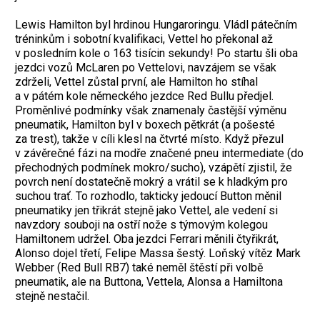
Lewis Hamilton byl hrdinou Hungaroringu. Vládl pátečním
tréninkům i sobotní kvalifikaci, Vettel ho překonal až
v posledním kole o 163 tisícin sekundy! Po startu šli oba
jezdci vozů McLaren po Vettelovi, navzájem se však
zdrželi, Vettel zůstal první, ale Hamilton ho stíhal
a v pátém kole německého jezdce Red Bullu předjel.
Proměnlivé podmínky však znamenaly častější výměnu
pneumatik, Hamilton byl v boxech pětkrát (a pošesté
za trest), takže v cíli klesl na čtvrté místo. Když přezul
v závěrečné fázi na modře značené pneu intermediate (do
přechodných podmínek mokro/sucho), vzápětí zjistil, že
povrch není dostatečně mokrý a vrátil se k hladkým pro
suchou trať. To rozhodlo, takticky jedoucí Button měnil
pneumatiky jen třikrát stejně jako Vettel, ale vedení si
navzdory souboji na ostří nože s týmovým kolegou
Hamiltonem udržel. Oba jezdci Ferrari měnili čtyřikrát,
Alonso dojel třetí, Felipe Massa šestý. Loňský vítěz Mark
Webber (Red Bull RB7) také neměl štěstí při volbě
pneumatik, ale na Buttona, Vettela, Alonsa a Hamiltona
stejně nestačil.