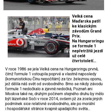
Velká cena
Maďarska patří
ke klasickým
závodům Grand
Prix.
Na Hungaroringu
se formule 1
nepřetržitě jezdí
už celé
čtvrtstoletí…
V roce 1986 se jela Velká cena na Hungaroringu prvně,
čímž formule 1 vstoupila poprvé a vlastně naposledy
(komunistickou Čínu nepočítám) za tzv. železnou oponu,
jež dělila náš svět od svobodného. Brno se nikdy závodu
formule 1 nedočkalo a zjevně nedočká, Poznaň ani
Moskva také ne, druhým počinem stejného druhu by mělo
být lázeňské Soči v roce 2014, ovšem již za zcela jiných
podmínek sice relativně svobodného, ale po morální
i hospodářské stránce kvapně upadajícího světa...