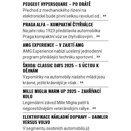
PEUGEOT HYPERSQUARE – PO DRÁTĚ
Přechod z mechanického řízení na
>>
elektronické bude první velkou revolucí od...
PRAGA ALFA – KOMPAKTNÍ ČTYŘVÁLCE
Na jaře roku 1923 představila automobilka
>>
Praga kompaktní vůz se čtyřválcovým...
AMG EXPERIENCE – V ZAJETÍ AMG
AMG Experience nabízí ucelený jednodenní
>>
program přinášející techniku sportovní...
ŠKODA: CLASSIC DAYS 2025 – S ÚCTOU K
DĚJINÁM
Vzpomínky na automobily našeho mládí jsou
>>
krásné, ještě krásnější je však...
MILLE MIGLIA WARM UP 2025 – ZAHŘÍVACÍ
KOLO
Legendární závod Mille Miglia patří k
>>
nejprestižnějším veteránským rallye...
ELEKTRIFIKACE NÁKLADNÍ DOPRAVY – DAIMLER
VERSUS VOLVO
V segmentu osobních automobilů již