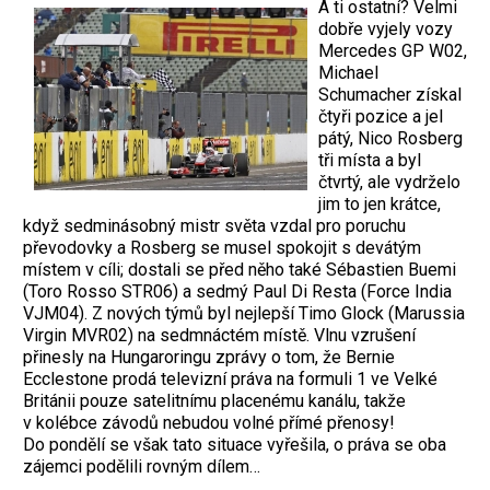
A ti ostatní? Velmi
dobře vyjely vozy
Mercedes GP W02,
Michael
Schumacher získal
čtyři pozice a jel
pátý, Nico Rosberg
tři místa a byl
čtvrtý, ale vydrželo
jim to jen krátce,
když sedminásobný mistr světa vzdal pro poruchu
převodovky a Rosberg se musel spokojit s devátým
místem v cíli; dostali se před něho také Sébastien Buemi
(Toro Rosso STR06) a sedmý Paul Di Resta (Force India
VJM04). Z nových týmů byl nejlepší Timo Glock (Marussia
Virgin MVR02) na sedmnáctém místě. Vlnu vzrušení
přinesly na Hungaroringu zprávy o tom, že Bernie
Ecclestone prodá televizní práva na formuli 1 ve Velké
Británii pouze satelitnímu placenému kanálu, takže
v kolébce závodů nebudou volné přímé přenosy!
Do pondělí se však tato situace vyřešila, o práva se oba
zájemci podělili rovným dílem…