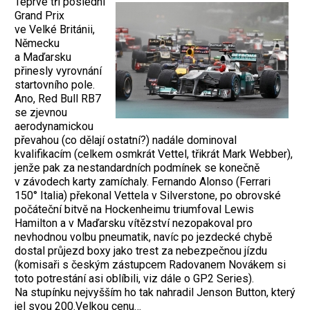
Teprve tři poslední
Grand Prix
ve Velké Británii,
Německu
a Maďarsku
přinesly vyrovnání
startovního pole.
Ano, Red Bull RB7
se zjevnou
aerodynamickou
převahou (co dělají ostatní?) nadále dominoval
kvalifikacím (celkem osmkrát Vettel, třikrát Mark Webber),
jenže pak za nestandardních podmínek se konečně
v závodech karty zamíchaly. Fernando Alonso (Ferrari
150° Italia) překonal Vettela v Silverstone, po obrovské
počáteční bitvě na Hockenheimu triumfoval Lewis
Hamilton a v Maďarsku vítězství nezopakoval pro
nevhodnou volbu pneumatik, navíc po jezdecké chybě
dostal průjezd boxy jako trest za nebezpečnou jízdu
(komisaři s českým zástupcem Radovanem Novákem si
toto potrestání asi oblíbili, viz dále o GP2 Series).
Na stupínku nejvyšším ho tak nahradil Jenson Button, který
jel svou 200.Velkou cenu…