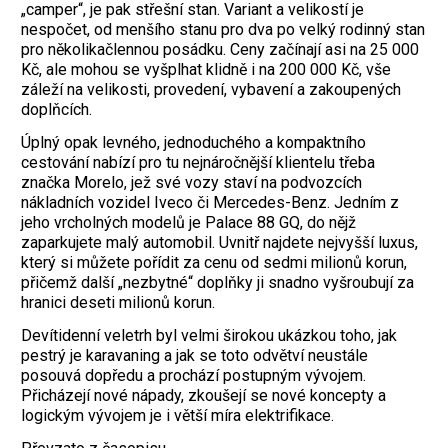
„camper“, je pak střešní stan. Variant a velikostí je
nespočet, od menšího stanu pro dva po velký rodinný stan
pro několikačlennou posádku. Ceny začínají asi na 25 000
Kč, ale mohou se vyšplhat klidně i na 200 000 Kč, vše
záleží na velikosti, provedení, vybavení a zakoupených
doplňcích.
Úplný opak levného, jednoduchého a kompaktního
cestování nabízí pro tu nejnáročnější klientelu třeba
značka Morelo, jež své vozy staví na podvozcích
nákladních vozidel Iveco či Mercedes-Benz. Jedním z
jeho vrcholných modelů je Palace 88 GQ, do nějž
zaparkujete malý automobil. Uvnitř najdete nejvyšší luxus,
který si můžete pořídit za cenu od sedmi milionů korun,
přičemž další „nezbytné“ doplňky ji snadno vyšroubují za
hranici deseti milionů korun.
Devítidenní veletrh byl velmi širokou ukázkou toho, jak
pestrý je karavaning a jak se toto odvětví neustále
posouvá dopředu a prochází postupným vývojem.
Přicházejí nové nápady, zkoušejí se nové koncepty a
logickým vývojem je i větší míra elektrifikace.