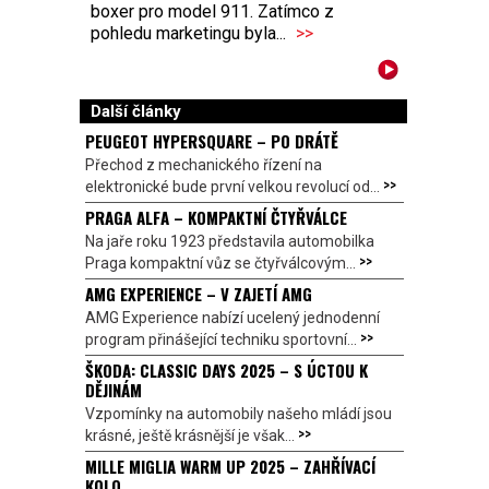
boxer pro model 911. Zatímco z
pohledu marketingu byla...
>>
Další články
PEUGEOT HYPERSQUARE – PO DRÁTĚ
Přechod z mechanického řízení na
>>
elektronické bude první velkou revolucí od...
PRAGA ALFA – KOMPAKTNÍ ČTYŘVÁLCE
Na jaře roku 1923 představila automobilka
>>
Praga kompaktní vůz se čtyřválcovým...
AMG EXPERIENCE – V ZAJETÍ AMG
AMG Experience nabízí ucelený jednodenní
>>
program přinášející techniku sportovní...
ŠKODA: CLASSIC DAYS 2025 – S ÚCTOU K
DĚJINÁM
Vzpomínky na automobily našeho mládí jsou
>>
krásné, ještě krásnější je však...
MILLE MIGLIA WARM UP 2025 – ZAHŘÍVACÍ
KOLO