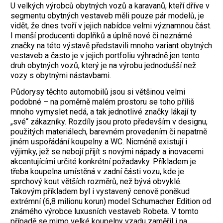
U velkých výrobců obytných vozů a karavanů, kteří dříve v
segmentu obytných vestaveb měli pouze pár modelů, je
vidět, že dnes tvoří v jejich nabídce velmi významnou část.
I menší producenti doplňků a úplně nové či neznámé
značky na této výstavě představili mnoho variant obytných
vestaveb a často je v jejich portfoliu výhradně jen tento
druh obytných vozů, který je na výrobu jednodušší než
vozy s obytnými nástavbami.
Půdorysy těchto automobilů jsou si většinou velmi
podobné – na poměrně malém prostoru se toho příliš
mnoho vymyslet nedá, a tak jednotlivé značky lákají ty
„své“ zákazníky. Rozdíly jsou proto především v designu,
použitých materiálech, barevném provedením či nepatrně
jiném uspořádání koupelny a WC. Nicméně existují i
výjimky, jež se nebojí přijít s novými nápady a inovacemi
akcentujícími určité konkrétní požadavky. Příkladem je
třeba koupelna umístěná v zadní části vozu, kde je
sprchový kout větších rozměrů, než bývá obvyklé.
Takovým příkladem byl i vystavený cenově poněkud
extrémní (6,8 milionu korun) model Schumacher Edition od
známého výrobce luxusních vestaveb Robeta. V tomto
případě se mimo velké koupelny vzadu zaměřil i na