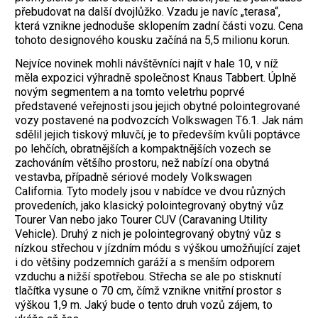
přebudovat na další dvojlůžko. Vzadu je navíc „terasa“,
která vznikne jednoduše sklopením zadní části vozu. Cena
tohoto designového kousku začíná na 5,5 milionu korun.
Nejvíce novinek mohli návštěvníci najít v hale 10, v níž
měla expozici výhradně společnost Knaus Tabbert. Úplně
novým segmentem a na tomto veletrhu poprvé
představené veřejnosti jsou jejich obytné polointegrované
vozy postavené na podvozcích Volkswagen T6.1. Jak nám
sdělil jejich tiskový mluvčí, je to především kvůli poptávce
po lehčích, obratnějších a kompaktnějších vozech se
zachováním většího prostoru, než nabízí ona obytná
vestavba, případně sériové modely Volkswagen
California. Tyto modely jsou v nabídce ve dvou různých
provedeních, jako klasický polointegrovaný obytný vůz
Tourer Van nebo jako Tourer CUV (Caravaning Utility
Vehicle). Druhý z nich je polointegrovaný obytný vůz s
nízkou střechou v jízdním módu s výškou umožňující zajet
i do většiny podzemních garáží a s menším odporem
vzduchu a nižší spotřebou. Střecha se ale po stisknutí
tlačítka vysune o 70 cm, čímž vznikne vnitřní prostor s
výškou 1,9 m. Jaký bude o tento druh vozů zájem, to