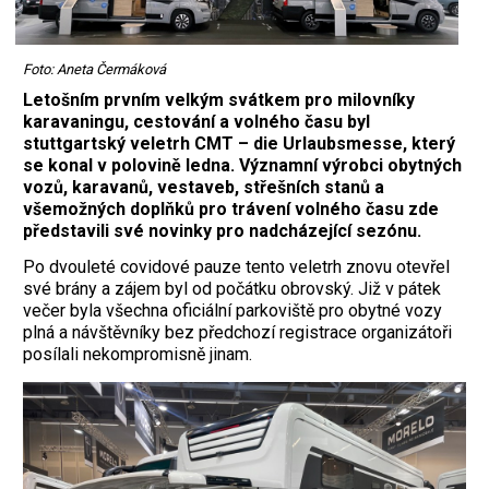
Foto: Aneta Čermáková
Letošním prvním velkým svátkem pro milovníky
karavaningu, cestování a volného času byl
stuttgartský veletrh CMT – die Urlaubsmesse, který
se konal v polovině ledna. Významní výrobci obytných
vozů, karavanů, vestaveb, střešních stanů a
všemožných doplňků pro trávení volného času zde
představili své novinky pro nadcházející sezónu.
Po dvouleté covidové pauze tento veletrh znovu otevřel
své brány a zájem byl od počátku obrovský. Již v pátek
večer byla všechna oficiální parkoviště pro obytné vozy
plná a návštěvníky bez předchozí registrace organizátoři
posílali nekompromisně jinam.