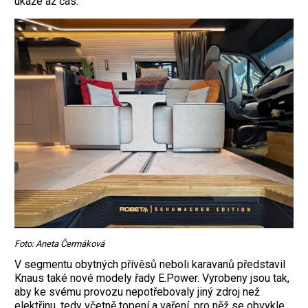
ukáže až čas.
Foto: Aneta Čermáková
V segmentu obytných přívěsů neboli karavanů představil
Knaus také nové modely řady E.Power. Vyrobeny jsou tak,
aby ke svému provozu nepotřebovaly jiný zdroj než
elektřinu, tedy včetně topení a vaření, pro něž se obvykle