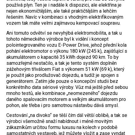
používá plyn. Ten je i nadále k dispozici, ale elektřina je
nejen ekonomičtějším, ale také praktičtějším a lehčím
řešením. Navíc v kombinaci s vhodným elektrifikovaným
vozem tak máte velmi zajímavou kempovací soupravu.
Ani tomuto odvětví se nevyhýbá elektromobilita, a tak u
tohoto německého výrobce byl k vidění i koncept
polointegrovaného vozu E-Power Drive, jehož přední kola
pohání elektromotor o výkonu 180 kW (245 k), zajišťující s
akumulátorem o kapacitě 35 kWh dojezd 90 km. To by
samozřejmě nestačilo, a tak je tento systém doplněn
zážehovým tříválcem Fiat s výkonem 51 kW (69 k), který
je použit jako prodlužovač dojezdu, a tudíž je spojen s
generátorem. Zatím jde pouze o koncepční studii bez
konkrétního data sériové výroby. Vůz má ještě před sebou
mnoho testů, ale kombinace „neomezeného“ dojezdu
daného spalovacím motorem a velkým akumulátorem pro
pohon, ale třeba i pro samotnou nástavbu dává smysl.
Cestování „na divoko“ se těší čím dál větší oblibě, a tak se
výrobci všemožně snaží nabídnout i méně movitým
zákazníkům určitou formu luxusu na kolech v podobě
samostatných vestaveb, jež můžete vložit a zase vyndat