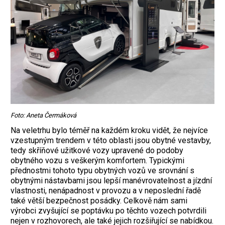
Foto: Aneta Čermáková
Na veletrhu bylo téměř na každém kroku vidět, že nejvíce
vzestupným trendem v této oblasti jsou obytné vestavby,
tedy skříňové užitkové vozy upravené do podoby
obytného vozu s veškerým komfortem. Typickými
přednostmi tohoto typu obytných vozů ve srovnání s
obytnými nástavbami jsou lepší manévrovatelnost a jízdní
vlastnosti, nenápadnost v provozu a v neposlední řadě
také větší bezpečnost posádky. Celkově nám sami
výrobci zvyšující se poptávku po těchto vozech potvrdili
nejen v rozhovorech, ale také jejich rozšiřující se nabídkou.