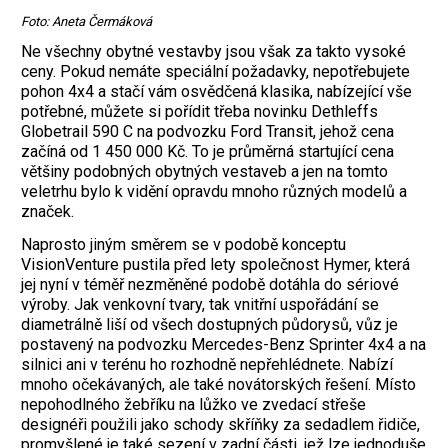
Foto: Aneta Čermáková
Ne všechny obytné vestavby jsou však za takto vysoké
ceny. Pokud nemáte speciální požadavky, nepotřebujete
pohon 4x4 a stačí vám osvědčená klasika, nabízející vše
potřebné, můžete si pořídit třeba novinku Deth­leffs
Globetrail 590 C na podvozku Ford Transit, jehož cena
začíná od 1 450 000 Kč. To je průměrná startující cena
většiny podobných obytných vestaveb a jen na tomto
veletrhu bylo k vidění opravdu mnoho různých modelů a
značek.
Naprosto jiným směrem se v podobě konceptu
VisionVenture pustila před lety společnost Hymer, která
jej nyní v téměř nezměněné podobě dotáhla do sériové
výroby. Jak venkovní tvary, tak vnitřní uspořádání se
diametrálně liší od všech dostupných půdorysů, vůz je
postavený na podvozku Mercedes-Benz Sprinter 4x4 a na
silnici ani v terénu ho rozhodně nepřehlédnete. Nabízí
mnoho očekávaných, ale také novátorských řešení. Místo
nepohodlného žebříku na lůžko ve zvedací střeše
designéři použili jako schody skříňky za sedadlem řidiče,
promyšlené je také sezení v zadní části, jež lze jednoduše