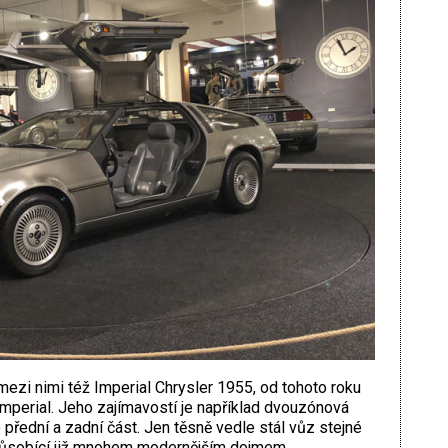
mezi nimi též Imperial Chrysler 1955, od tohoto roku
perial. Jeho zajímavostí je například dvouzónová
 přední a zadní část. Jen těsně vedle stál vůz stejné
působící již mnohem modernějším dojmem.