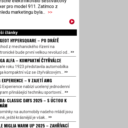
sche elektrifikovalo šestiválcový
xer pro model 911. Zatímco z
ledu marketingu byla...
>>
ší články
GEOT HYPERSQUARE – PO DRÁTĚ
chod z mechanického řízení na
>>
tronické bude první velkou revolucí od...
GA ALFA – KOMPAKTNÍ ČTYŘVÁLCE
aře roku 1923 představila automobilka
>>
a kompaktní vůz se čtyřválcovým...
 EXPERIENCE – V ZAJETÍ AMG
 Experience nabízí ucelený jednodenní
>>
ram přinášející techniku sportovní...
DA: CLASSIC DAYS 2025 – S ÚCTOU K
INÁM
omínky na automobily našeho mládí jsou
>>
né, ještě krásnější je však...
LE MIGLIA WARM UP 2025 – ZAHŘÍVACÍ