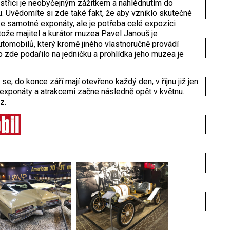
třici je neobyčejným zážitkem a nahlédnutím do
. Uvědomíte si zde také fakt, že aby vzniklo skutečné
 samotné exponáty, ale je potřeba celé expozici
tože majitel a kurátor muzea Pavel Janouš je
omobilů, který kromě jiného vlastnoručně provádí
 zde podařilo na jedničku a prohlídka jeho muzea je
e, do konce září mají otevřeno každý den, v říjnu již jen
exponáty a atrakcemi začne následně opět v květnu.
z.