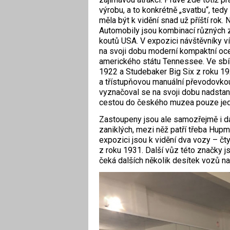
výrobu, a to konkrétně „svatbu“, ted
měla být k vidění snad už příští rok. 
Automobily jsou kombinací různých
koutů USA. V expozici návštěvníky v
na svoji dobu moderní kompaktní oce
amerického státu Tennessee. Ve sbír
1922 a Studebaker Big Six z roku 19
a třístupňovou manuální převodovkou
vyznačoval se na svoji dobu nadstand
cestou do českého muzea pouze jed
Zastoupeny jsou ale samozřejmě i da
zaniklých, mezi něž patří třeba Hupm
expozici jsou k vidění dva vozy – čt
z roku 1931. Další vůz této značky j
čeká dalších několik desítek vozů na