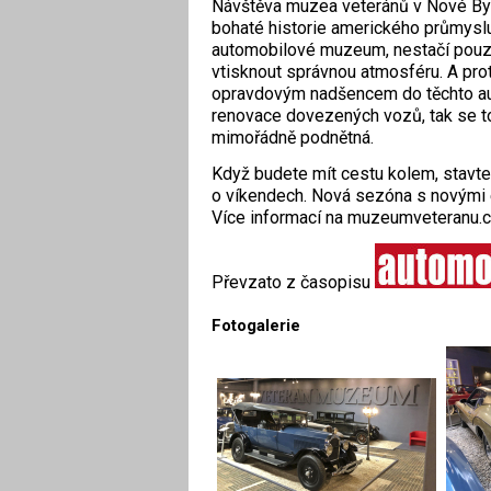
Návštěva muzea veteránů v Nové Bys
bohaté historie amerického průmyslu
automobilové muzeum, nestačí pouze
vtisknout správnou atmosféru. A pro
opravdovým nadšencem do těchto aut
renovace dovezených vozů, tak se to
mimořádně podnětná.
Když budete mít cestu kolem, stavte s
o víkendech. Nová sezóna s novými 
Více informací na muzeumveteranu.c
Převzato z časopisu
Fotogalerie