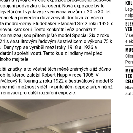
KOL
y spojení podvozku s karoserií. Nová expozice by tu
Lege
Největší část výstavy je věnována vozům z 20. a 30. let.
nejp
 značek a provedení dovezených doslova ze všech
ELE
ítá modro-černý Studebaker Standard Six z roku 1925 s
VER
lovou karoserií. Tento konkrétní vůz pochází z
ce muzea jsou přitom ještě model Special Six z roku
V s
24 s šestilitrovým řadovým šestiválcem o výkonu 75 k
elek
. Daný typ se vyráběl mezi roky 1918 a 1926 a
MUS
ardní spolehlivostí. Tento kus z Indiany měl před
Cíl
noho majitele.
Pera
lší značky, a to včetně těch méně známých a již dávno
MER
obile, kterou založil Robert Hupp v roce 1908. V
TEC
CEL
yřválcový R Touring z roku 1922 a šestiválcový model S
sme měli možnost vidět i v přilehlém depozitáři, v němž
Hlav
 renovaci pro další rozšíření expozic.
aut