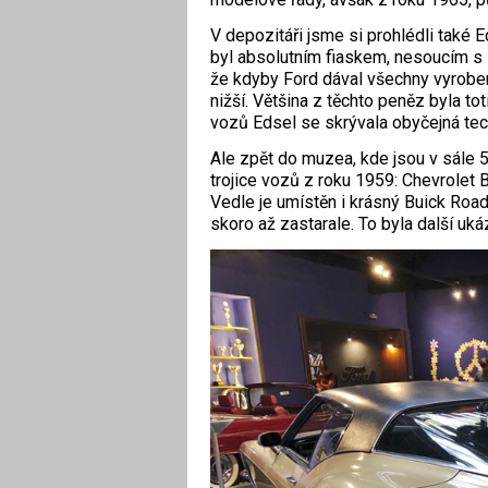
V depozitáři jsme si prohlédli také E
byl absolutním fiaskem, nesoucím s s
že kdyby Ford dával všechny vyrobe
nižší. Většina z těchto peněz byla t
vozů Edsel se skrývala obyčejná tec
Ale zpět do muzea, kde jsou v sále 50
trojice vozů z roku 1959: Chevrolet Be
Vedle je umístěn i krásný Buick Roa
skoro až zastarale. To byla další u