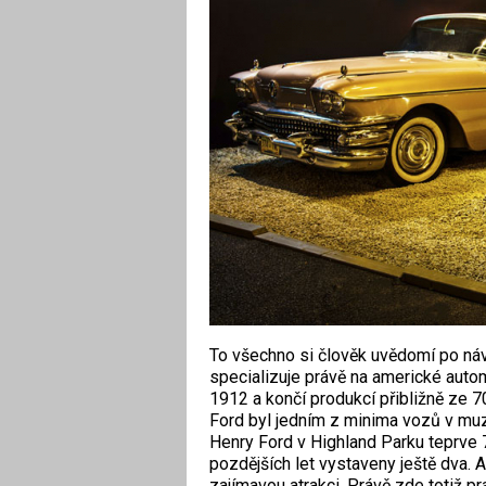
To všechno si člověk uvědomí po náv
specializuje právě na americké auto
1912 a končí produkcí přibližně ze 7
Ford byl jedním z minima vozů v muze
Henry Ford v Highland Parku teprve 7
pozdějších let vystaveny ještě dva. 
zajímavou atrakci. Právě zde totiž p