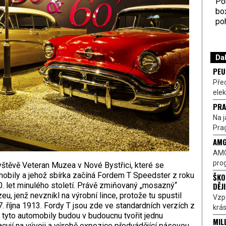
Por
bo
poh
Dal
PEU
Pře
elek
PRA
Na j
Prag
AMG
AMG
prog
štěvě Veteran Muzea v Nové Bystřici, které se
mobily a jehož sbírka začíná Fordem T Speedster z roku
ŠKO
DĚJ
0. let minulého století. Právě zmiňovaný „mosazný“
u, jenž nevznikl na výrobní lince, protože tu spustil
Vzp
. října 1913. Fordy T jsou zde ve standardních verzích z
krás
A tyto automobily budou v budoucnu tvořit jednu
MIL
racují na vývoji a výrobě expozice předvádějící pásovou