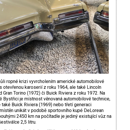
vůli ropné krizi vyvrcholením americké automobilové
 s otevřenou karoserií z roku 1964, ale také Lincoln
d Gran Torino (1972) či Buick Riviera z roku 1972. Na
Bystřici je místnost věnovaná automobilové technice,
 také Buick Riviera (1969) nebo třetí generaci
umístěn unikát v podobě sportovního kupé DeLorean
ouhými 2450 km na počítadle je jediný existující vůz na
stiválce 2,5 litru.