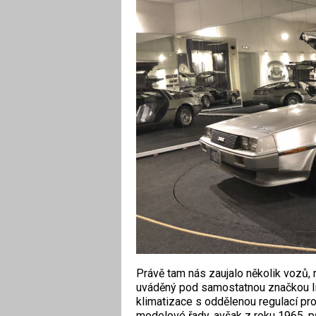
Právě tam nás zaujalo několik vozů, 
uváděný pod samostatnou značkou Im
klimatizace s oddělenou regulací pro
modelové řady, avšak z roku 1965, 