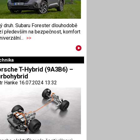
ný druh. Subaru Forester dlouhodobě
zí především na bezpečnost, komfort
niverzální...
>>
chnika
rsche T-Hybrid (9A3B6) –
rbohybrid
tr Hanke 16.07.2024 13:32