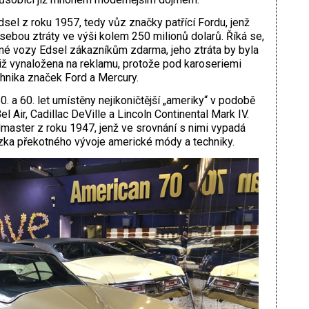
dsel z roku 1957, tedy vůz značky patřící Fordu, jenž
ebou ztráty ve výši kolem 250 milionů dolarů. Říká se,
né vozy Edsel zákazníkům zdarma, jeho ztráta by byla
otiž vynaložena na reklamu, protože pod karoseriemi
hnika značek Ford a Mercury.
. a 60. let umístěny nejikoničtější „ameriky“ v podobě
l Air, Cadillac DeVille a Lincoln Continental Mark IV.
dmaster z roku 1947, jenž ve srovnání s nimi vypadá
kázka překotného vývoje americké módy a techniky.