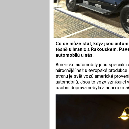
Co se může stát, když jsou automob
těsně u hranic s Rakouskem. Pave
automobilů u nás.
A
merické automobily jsou speciální d
náročnější než u evropské produkce a
stranu je svět vozů americké proven
automobilů. Jsou to vozy vznikající 
osobní doprava nebyla a není rozmař