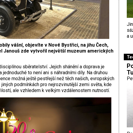
Ji
sá
a u
ily vášní, objevíte v Nové Bystřici, na jihu Čech,
l Janouš zde vytvořil největší muzeum amerických
Te
Po
isciplínou sběratelství. Jejich shánění a doprava je
Tu
 jednoduché to není ani s náhradními díly. Na druhou
ience možná ještě pestřejší než těch našich, evropských
Pe
v jiných podmínkách pro nejrozvinutější zemi světa, kde
ilostí, ale vzhledem k velkým vzdálenostem nutností.