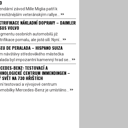
O
ndární závod Mille Miglia patří k
>>
restižnějším veteránským rallye...
KTRIFIKACE NÁKLADNÍ DOPRAVY – DAIMLER
SUS VOLVO
egmentu osobních automobilů již
>>
trifikace pomalu, ale jistě sílí. Nyní...
EU DE PERALADA – HISPANO SUIZA
em návštěvy středověkého městečka
>>
lada byl impozantní kamenný hrad se...
CEDES-BENZ: TESTOVACÍ A
HNOLOGICKÉ CENTRUM IMMENDINGEN –
Ý SVĚT NA 730 HŘIŠTÍCH
ní testovací a vývojové centrum
>>
omobilky Mercedes-Benz je umístěno...