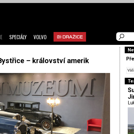
E
SPECIÁLY
VOLVO
Ne
Pře
střice – království amerik
Te
Su
Ji
Luk