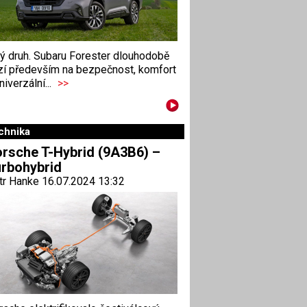
ný druh. Subaru Forester dlouhodobě
zí především na bezpečnost, komfort
niverzální...
>>
chnika
rsche T-Hybrid (9A3B6) –
rbohybrid
tr Hanke 16.07.2024 13:32