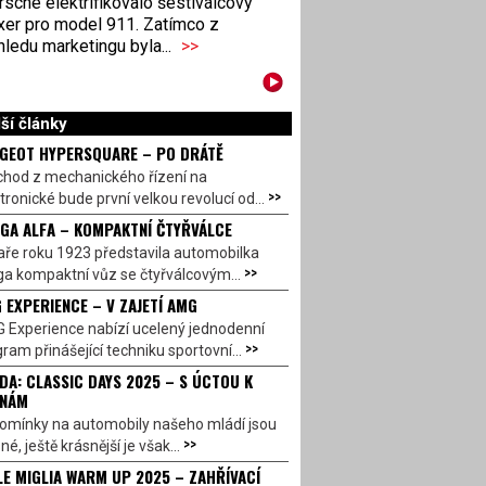
sche elektrifikovalo šestiválcový
xer pro model 911. Zatímco z
ledu marketingu byla...
>>
ší články
GEOT HYPERSQUARE – PO DRÁTĚ
chod z mechanického řízení na
>>
tronické bude první velkou revolucí od...
GA ALFA – KOMPAKTNÍ ČTYŘVÁLCE
aře roku 1923 představila automobilka
>>
a kompaktní vůz se čtyřválcovým...
 EXPERIENCE – V ZAJETÍ AMG
 Experience nabízí ucelený jednodenní
>>
ram přinášející techniku sportovní...
DA: CLASSIC DAYS 2025 – S ÚCTOU K
INÁM
omínky na automobily našeho mládí jsou
>>
né, ještě krásnější je však...
LE MIGLIA WARM UP 2025 – ZAHŘÍVACÍ