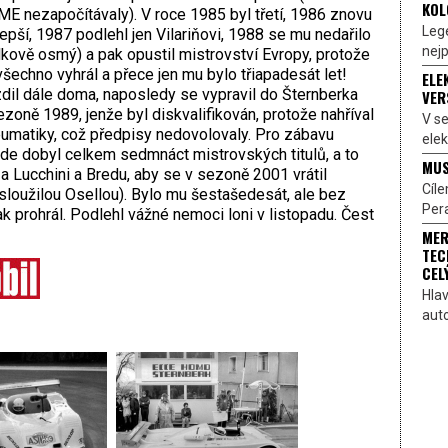
KOL
ME nezapočítávaly). V roce 1985 byl třetí, 1986 znovu
Lege
lepší, 1987 podlehl jen Vilariňovi, 1988 se mu nedařilo
nejp
lkově osmý) a pak opustil mistrovství Evropy, protože
všechno vyhrál a přece jen mu bylo třiapadesát let!
ELE
dil dále doma, naposledy se vypravil do Šternberka
VER
ezoně 1989, jenže byl diskvalifikován, protože nahříval
V s
umatiky, což předpisy nedovolovaly. Pro zábavu
elek
de dobyl celkem sedmnáct mistrovských titulů, a to
MUS
za Lucchini a Bredu, aby se v sezoně 2001 vrátil
Cíl
sloužilou Osellou). Bylo mu šestašedesát, ale bez
Pera
k prohrál. Podlehl vážné nemoci loni v listopadu. Čest
MER
TEC
CEL
Hlav
aut