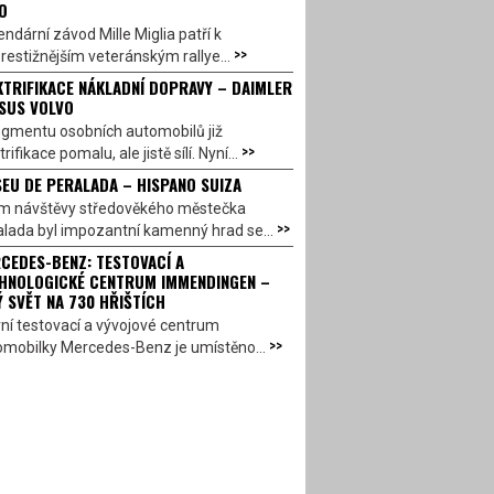
O
ndární závod Mille Miglia patří k
>>
restižnějším veteránským rallye...
KTRIFIKACE NÁKLADNÍ DOPRAVY – DAIMLER
SUS VOLVO
egmentu osobních automobilů již
>>
trifikace pomalu, ale jistě sílí. Nyní...
EU DE PERALADA – HISPANO SUIZA
em návštěvy středověkého městečka
>>
lada byl impozantní kamenný hrad se...
CEDES-BENZ: TESTOVACÍ A
HNOLOGICKÉ CENTRUM IMMENDINGEN –
Ý SVĚT NA 730 HŘIŠTÍCH
ní testovací a vývojové centrum
>>
omobilky Mercedes-Benz je umístěno...