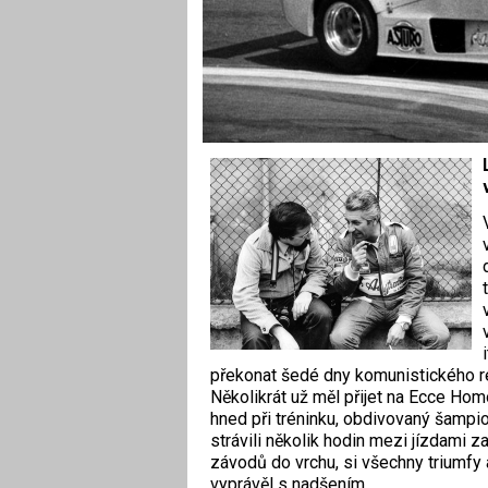
překonat šedé dny komunistického r
Několikrát už měl přijet na Ecce Homo
hned při tréninku, obdivovaný šampio
strávili několik hodin mezi jízdami 
závodů do vrchu, si všechny triumfy
vyprávěl s nadšením.