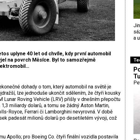
Ji
sá
a u
tos uplyne 40 let od chvíle, kdy první automobil
yjel na povrch Měsíce. Byl to samozřejmě
Te
lektromobil…
Po
Tu
Pe
konečné dohady o tom, který automobil na světě je
jdražší, lze jednoduše ukončit sdělením, že čtyři kousky
 Lunar Roving Vehicle (LRV) přišly v dnešním přepočtu
 1,3 miliardy dolarů, a tomu se žádný Aston Martin,
lls-Royce, Ferrari či Lamborghini nevyrovná. V době
sek padesát milionů dolarů po desetiletém vývoji, což
 Apollo; pro Boeing Co. čtyři finální vozidla postavila