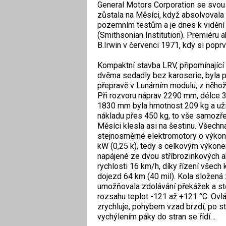
General Motors Corporation se svou 
zůstala na Měsíci, když absolvovala 
pozemním testům a je dnes k viděn
(Smithsonian Institution). Premiéru 
B.Irwin v červenci 1971, kdy si popr
Kompaktní stavba LRV, připomínající
dvěma sedadly bez karoserie, byla 
přepravě v Lunárním modulu, z něhož 
Při rozvoru náprav 2290 mm, délce 
1830 mm byla hmotnost 209 kg a už
nákladu přes 450 kg, to vše samozře
Měsíci klesla asi na šestinu. Všechna
stejnosměrné elektromotory o výkon
kW (0,25 k), tedy s celkovým výkone
napájené ze dvou stříbrozinkových a
rychlosti 16 km/h, díky řízení všech 
dojezd 64 km (40 mil). Kola složená 
umožňovala zdolávání překážek a sto
rozsahu teplot -121 až +121 °C. Ovl
zrychluje, pohybem vzad brzdí, po st
vychýlením páky do stran se řídí…