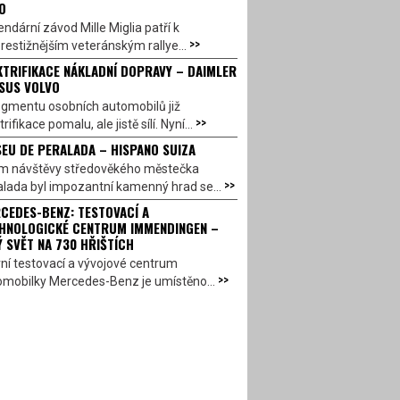
O
ndární závod Mille Miglia patří k
>>
restižnějším veteránským rallye...
KTRIFIKACE NÁKLADNÍ DOPRAVY – DAIMLER
SUS VOLVO
egmentu osobních automobilů již
>>
trifikace pomalu, ale jistě sílí. Nyní...
EU DE PERALADA – HISPANO SUIZA
em návštěvy středověkého městečka
>>
lada byl impozantní kamenný hrad se...
CEDES-BENZ: TESTOVACÍ A
HNOLOGICKÉ CENTRUM IMMENDINGEN –
Ý SVĚT NA 730 HŘIŠTÍCH
ní testovací a vývojové centrum
>>
omobilky Mercedes-Benz je umístěno...