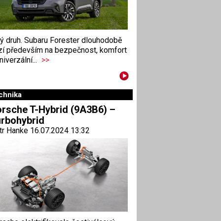
ný druh. Subaru Forester dlouhodobě
zí především na bezpečnost, komfort
niverzální...
>>
chnika
rsche T-Hybrid (9A3B6) –
rbohybrid
tr Hanke 16.07.2024 13:32