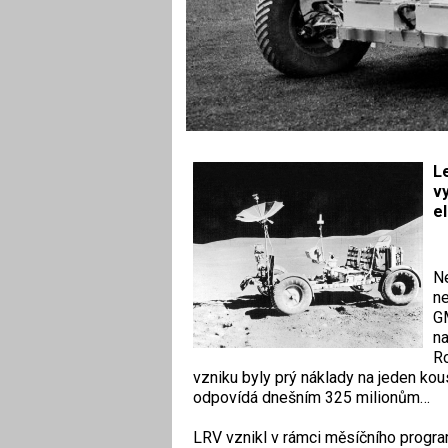
Le
v
e
Ne
ne
GM
na
Ro
vzniku byly prý náklady na jeden kou
odpovídá dnešním 325 milionům…
LRV vznikl v rámci měsíčního programu