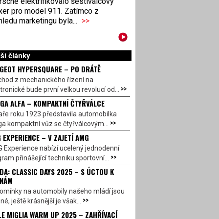
sche elektrifikovalo šestiválcový
xer pro model 911. Zatímco z
ledu marketingu byla...
>>
ší články
GEOT HYPERSQUARE – PO DRÁTĚ
chod z mechanického řízení na
>>
tronické bude první velkou revolucí od...
GA ALFA – KOMPAKTNÍ ČTYŘVÁLCE
aře roku 1923 představila automobilka
>>
a kompaktní vůz se čtyřválcovým...
 EXPERIENCE – V ZAJETÍ AMG
 Experience nabízí ucelený jednodenní
>>
ram přinášející techniku sportovní...
DA: CLASSIC DAYS 2025 – S ÚCTOU K
INÁM
omínky na automobily našeho mládí jsou
>>
né, ještě krásnější je však...
LE MIGLIA WARM UP 2025 – ZAHŘÍVACÍ