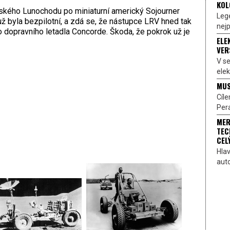
KOL
ruského Lunochodu po miniaturní americký Sojourner
Lege
už byla bezpilotní, a zdá se, že nástupce LRV hned tak
nejp
 dopravního letadla Concorde. Škoda, že pokrok už je
ELE
VER
V s
elek
MUS
Cíl
Pera
MER
TEC
CEL
Hlav
aut