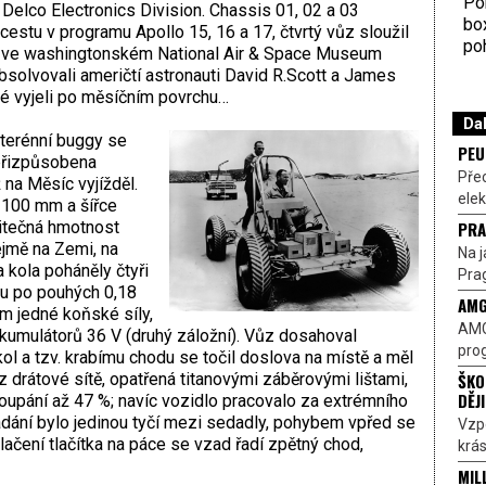
Por
Delco Electronics Division. Chassis 01, 02 a 03
bo
cestu v programu Apollo 15, 16 a 17, čtvrtý vůz sloužil
poh
í ve washingtonském National Air & Space Museum
absolvovali američtí astronauti David R.Scott a James
vé vyjeli po měsíčním povrchu…
Dal
 terénní buggy se
PEU
přizpůsobena
Pře
na Měsíc vyjížděl.
elek
3100 mm a šířce
PRA
itečná hmotnost
jmě na Zemi, na
Na j
 kola poháněly čtyři
Prag
u po pouhých 0,18
AMG
m jedné koňské síly,
AMG
kumulátorů 36 V (druhý záložní). Vůz dosahoval
prog
kol a tzv. krabímu chodu se točil doslova na místě a měl
ŠKO
z drátové sítě, opatřená titanovými záběrovými lištami,
DĚJ
upání až 47 %; navíc vozidlo pracovalo za extrémního
ádání bylo jedinou tyčí mezi sedadly, pohybem vpřed se
Vzp
lačení tlačítka na páce se vzad řadí zpětný chod,
krás
MIL