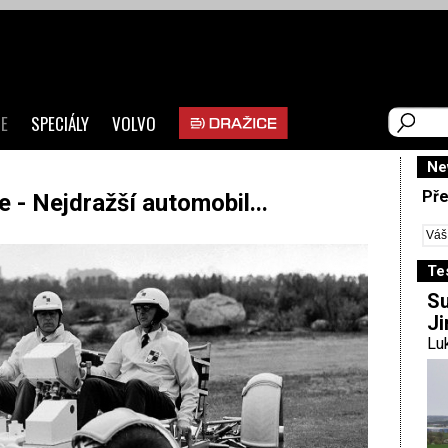
E
SPECIÁLY
VOLVO
Ne
Pře
 - Nejdražší automobil...
Te
Su
Ji
Luk