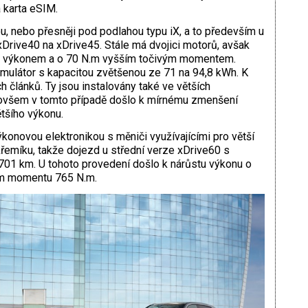
á karta eSIM.
, nebo přesněji pod podlahou typu iX, a to především u
xDrive40 na xDrive45. Stále má dvojici motorů, avšak
ím výkonem a o 70 N.m vyšším točivým momentem.
umulátor s kapacitou zvětšenou ze 71 na 94,8 kWh. K
 článků. Ty jsou instalovány také ve větších
 ­ovšem v tomto případě došlo k mírnému zmenšení
tšího výkonu.
konovou elektronikou s měniči využívajícími pro větší
 křemíku, takže dojezd u střední verze xDrive60 s
701 km. U tohoto provedení došlo k nárůstu výkonu o
ém momentu 765 N.m.