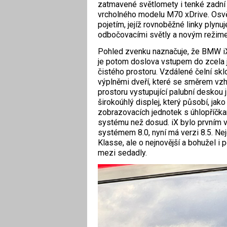
zatmavené světlomety i tenké zadní s
vrcholného modelu M70 xDrive. Osv
pojetím, jejíž rovnoběžné linky plynu
odbočovacími světly a novým režime
Pohled zvenku naznačuje, že BMW iX 
je potom doslova vstupem do zcela 
čistého prostoru. Vzdálené čelní sk
výplněmi dveří, které se směrem vzhůr
prostoru vystupující palubní deskou
širokoúhlý displej, který působí, jako 
zobrazovacích jednotek s úhlopříčkam
systému než dosud. iX bylo prvním v
systémem 8.0, nyní má verzi 8.5. Ne
Klasse, ale o nejnovější a bohužel i
mezi sedadly.