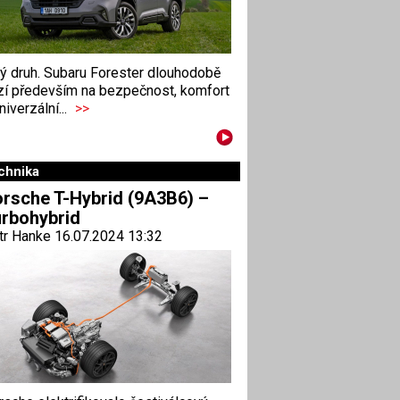
ný druh. Subaru Forester dlouhodobě
zí především na bezpečnost, komfort
niverzální...
>>
chnika
rsche T-Hybrid (9A3B6) –
rbohybrid
tr Hanke 16.07.2024 13:32