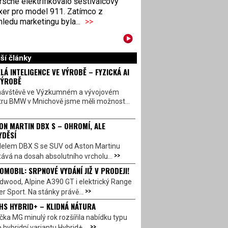
sche elektrifikovalo šestiválcový
xer pro model 911. Zatímco z
ledu marketingu byla...
>>
ší články
LÁ INTELIGENCE VE VÝROBĚ – FYZICKÁ AI
VÝROBĚ
návštěvě ve Výzkumném a vývojovém
tru BMW v Mnichově jsme měli možnost...
ON MARTIN DBX S – OHROMÍ, ALE
YDĚSÍ
elem DBX S se SUV od Aston Martinu
>>
ává na dosah absolutního vrcholu...
OMOBIL: SRPNOVÉ VYDÁNÍ JIŽ V PRODEJI!
dwood, Alpine A390 GT i elektrický Range
>>
r Sport. Na stánky právě...
HS HYBRID+ – KLIDNÁ NÁTURA
ka MG minulý rok rozšířila nabídku typu
>>
 hybridní variantu Hybrid+,...