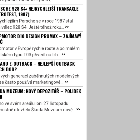
SCHE 928 S4: NEJRYCHLEJŠÍ TRANSAXLE
TROTEST, 1987)
ychlejším Porsche se v roce 1987 stal
>>
válec 928 S4. Ještě téhož roku...
PMOTOR B10 DESIGN PROMAX – ZAJÍMAVÝ
Č
pmotor v Evropě rychle roste a po malém
>>
ském typu T03 přivedl na trh...
ARU E-OUTBACK – NEJLEPŠÍ OUTBACK
CH DOB?
ových generací zaběhnutých modelových
>>
se často používá marketingové...
DA MUZEUM: NOVÝ DEPOZITÁŘ – POLIBEK
N
o ve svém areálu loni 27. listopadu
>>
vnostně otevřelo Škoda Muzeum nově...