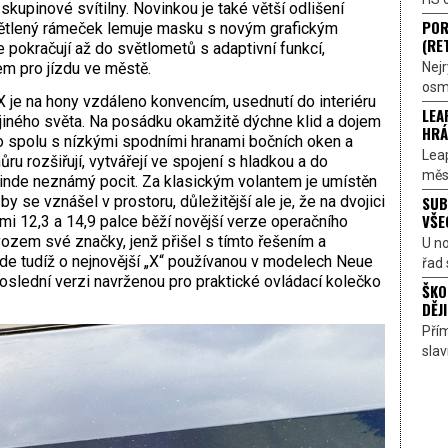
kupinové svítilny. Novinkou je také větší odlišení
POR
ětlený rámeček lemuje masku s novým grafickým
(RE
je pokračují až do světlometů s adaptivní funkcí,
Nejr
m pro jízdu ve městě.
osmi
je na hony vzdáleno konvencím, usednutí do interiéru
LEA
jiného světa. Na posádku okamžitě dýchne klid a dojem
HRÁ
lo spolu s nízkými spodními hranami bočních oken a
Lea
u rozšiřují, vytvářejí ve spojení s hladkou a do
měst
 jinde neznámý pocit. Za klasickým volantem je umístěn
SUB
by se vznášel v prostoru, důležitější ale je, že na dvojici
VŠE
i 12,3 a 14,9 palce běží novější verze operačního
ozem své značky, jenž přišel s tímto řešením a
U n
jde tudíž o nejnovější „X“ používanou v modelech Neue
řad 
 poslední verzi navrženou pro praktické ovládací kolečko
ŠKO
DĚJI
Přím
sla