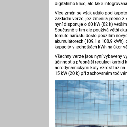
digitálního klíče, ale také integrovan
Více změn se však událo pod kapotou
základní verze, jež změnila jméno z 
nyní disponuje o 60 kW (82 k) větš
Současně s tím ale používá větší ak
tomuto nárůstu došlo použitím nových
akumulátorech (109,1 a 108,9 kWh),
kapacity v jednotkách kWh na úkor vě
Všechny verze jsou nyní vybaveny vý
účinnost a přesnější regulaci karbid
aerodynamickými koly vzrostl až na 
15 kW (20 k) při zachovaném točiv