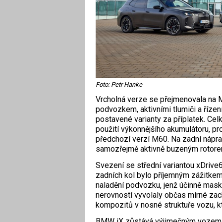
Foto: Petr Hanke
Vrcholná verze se přejmenovala na 
podvozkem, aktivními tlumiči a řízen
postavené varianty za příplatek. Cel
použití výkonnějšího akumulátoru, p
předchozí verzí M60. Na zadní náprav
samozřejmě aktivně buzeným rotore
Svezení se střední variantou xDri
zadních kol bylo příjemným zážitkem. 
naladění podvozku, jenž účinně mask
nerovností vyvolaly občas mírné zach
kompozitů v nosné struktuře vozu, kte
BMW iX zůstává výjimečným vozem, i