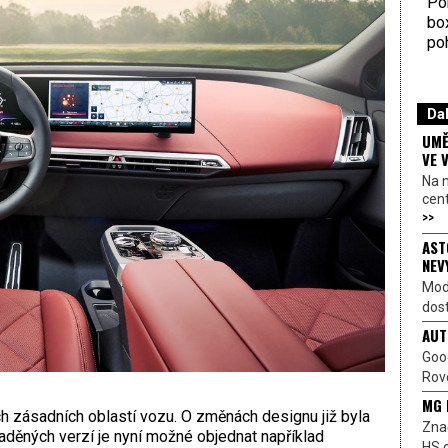
Por
bo
poh
Dal
UMĚ
VE 
Na 
cen
>>
AST
NEV
Mod
dost
AUT
Goo
Rove
MG 
h zásadních oblastí vozu. O změnách designu již byla
Znač
laděných verzí je nyní možné objednat například
HS o