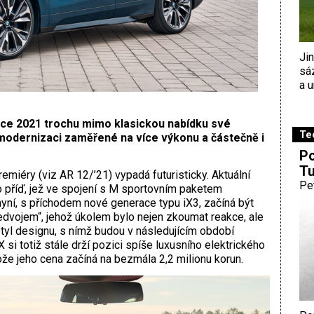
Ji
sá
a u
oce 2021 trochu mimo klasickou nabídku své
Te
 modernizaci zaměřené na více výkonu a částečně i
Po
Tu
emiéry (viz AR 12/’21) vypadá futuristicky. Aktuální
Pe
o příď, jež ve spojení s M sportovním paketem
nyní, s příchodem nové generace typu iX3, začíná být
ředvojem“, jehož úkolem bylo nejen zkoumat reakce, ale
tyl designu, s nímž budou v následujícím období
X si totiž stále drží pozici spíše luxusního elektrického
tože jeho cena začíná na bezmála 2,2 milionu korun.