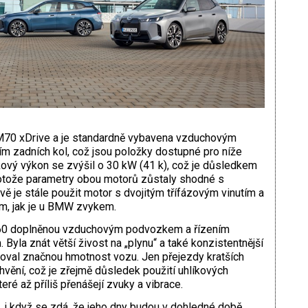
M70 xDrive a je standardně vybavena vzduchovým
ím zadních kol, což jsou položky dostupné pro níže
kový výkon se zvýšil o 30 kW (41 k), což je důsledkem
rotože parametry obou motorů zůstaly shodné s
ě je stále použit motor s dvojitým třífázovým vinutím a
m, jak je u BMW zvykem.
ve60 doplněnou vzduchovým podvozkem a řízením
Byla znát větší živost na „plynu“ a také konzistentnější
oval značnou hmotnost vozu. Jen přejezdy kratších
vění, což je zřejmě důsledek použití uhlíkových
ré až příliš přenášejí zvuky a vibrace.
 když se zdá, že jeho dny budou v dohledné době