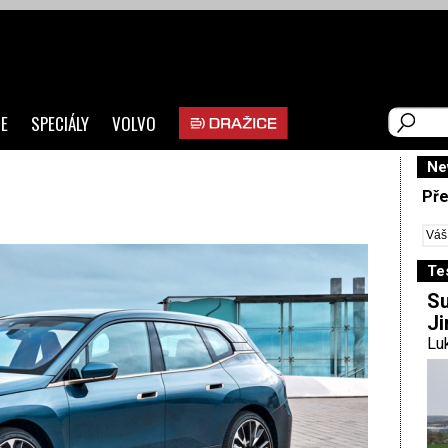
E
SPECIÁLY
VOLVO
Ne
Pře
Te
Su
Ji
Luk