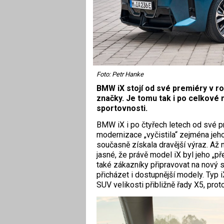
Foto: Petr Hanke
BMW iX stojí od své premiéry v r
značky. Je tomu tak i po celkové
sportovnosti.
BMW iX i po čtyřech letech od své pr
modernizace „vyčistila“ zejména jeh
současně získala dravější výraz. Až 
jasné, že právě model iX byl jeho „p
také zákazníky připravovat na nový s
přicházet i dostupnější modely. Typ i
SUV velikosti přibližně řady X5, pro