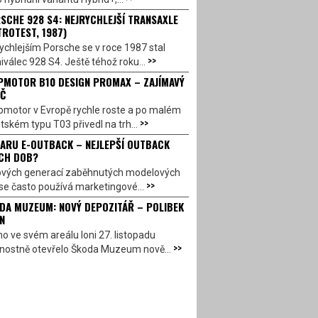
SCHE 928 S4: NEJRYCHLEJŠÍ TRANSAXLE
TROTEST, 1987)
ychlejším Porsche se v roce 1987 stal
>>
válec 928 S4. Ještě téhož roku...
PMOTOR B10 DESIGN PROMAX – ZAJÍMAVÝ
Č
pmotor v Evropě rychle roste a po malém
>>
ském typu T03 přivedl na trh...
ARU E-OUTBACK – NEJLEPŠÍ OUTBACK
CH DOB?
ových generací zaběhnutých modelových
>>
se často používá marketingové...
DA MUZEUM: NOVÝ DEPOZITÁŘ – POLIBEK
N
o ve svém areálu loni 27. listopadu
>>
vnostně otevřelo Škoda Muzeum nově...