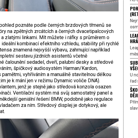
POR
(RE
Nejr
í pohled poznáte podle černých brzdových třmenů se
osmi
lóry na zpětných zrcátcích a černých dvacetipalcových
LEA
a zlatými linkami. Mít můžete i ráfky s průměrem o
HRÁ
 ideální kombinací efektního vzhledu, stability při rychlé
Lea
ntensa znamená nejvyšší výbavu, zahrnující například
měst
mpletní sestavu jízdních asistentů včetně
SUB
 čalounění sedadel, dveří, ­palubní desky a středové
VŠE
íváním, špičkový audiosystém Harman/Kardon,
 s pamětmi, vyhříváním a manuálně stavitelnou délkou
U n
žim je k mání jen v režimu Dynamic voliče DNA).
řad 
olantem, jenž je stejně jako středová konzola osazen
ŠKO
nači. Ventilační systém má svůj samostatný panel a
DĚJI
někdejší geniální řešení BMW, podobně jako regulace
Přím
adačem za ním. Středový displej je dotykový, ale
sla
at.