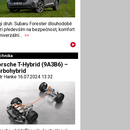
ný druh. Subaru Forester dlouhodobě
zí především na bezpečnost, komfort
niverzální...
>>
chnika
rsche T-Hybrid (9A3B6) –
rbohybrid
tr Hanke 16.07.2024 13:32