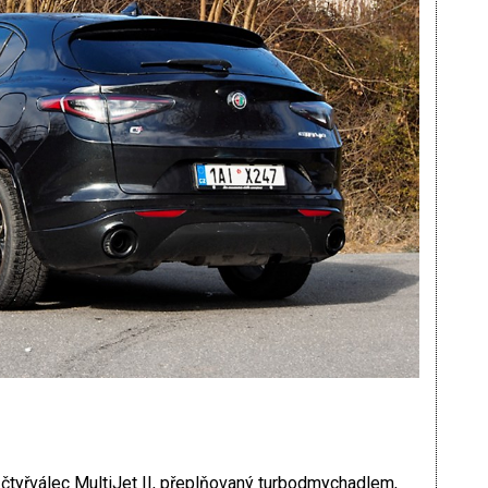
čtyřválec MultiJet II, přeplňovaný turbodmychadlem,