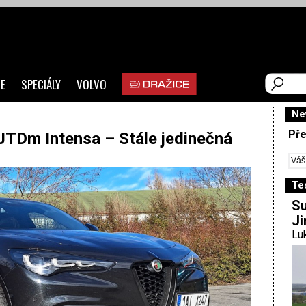
E
SPECIÁLY
VOLVO
Ne
Pře
JTDm Intensa – Stále jedinečná
Te
Su
Ji
Luk