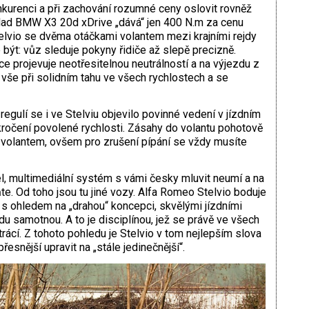
nkurenci a při zachování rozumné ceny oslovit rovněž
ad BMW X3 20d xDrive „dává“ jen 400 N.m za cenu
telvio se dvěma otáčkami volantem mezi krajními rejdy
e být: vůz sleduje pokyny řidiče až slepě precizně.
 projevuje neotřesitelnou neutrálností a na výjezdu z
o vše při solidním tahu ve všech rychlostech a se
gulí se i ve Stelviu objevilo povinné vedení v jízdním
kročení povolené rychlosti. Zásahy do volantu pohotově
d volantem, ovšem pro zrušení pípání se vždy musíte
bel, multimediální systém s vámi česky mluvit neumí a na
e. Od toho jsou tu jiné vozy. Alfa Romeo Stelvio boduje
s ohledem na „drahou“ koncepci, skvělými jízdními
zdu samotnou. A to je disciplínou, jež se právě ve všech
ztrácí. Z tohoto pohledu je Stelvio v tom nejlepším slova
esnější upravit na „stále jedinečnější“.