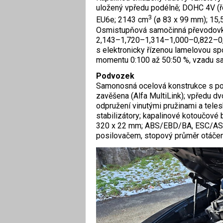
uložený vpředu podélně; DOHC 4V (řem
3
EU6e; 2143 cm
(ø 83 x 99 mm); 15,
Osmistupňová samočinná převodovk
2,143–1,720–1,314–1,000–0,822–0,6
s elektronicky řízenou lamelovou spoj
momentu 0:100 až 50:50 %, vzadu sa
Podvozek
Samonosná ocelová konstrukce s po
zavěšena (Alfa MultiLink); vpředu dv
odpružení vinutými pružinami a teles
stabilizátory; kapalinové kotoučové 
320 x 22 mm; ABS/EBD/BA, ESC/ASR
posilovačem, stopový průměr otáčení