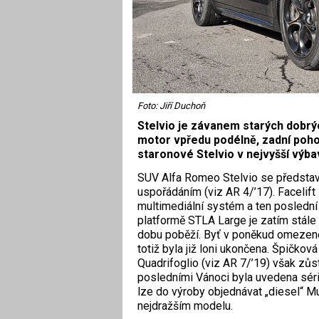
Foto: Jiří Duchoň
Stelvio je závanem starých dobrý
motor vpředu podélně, zadní pohon
staronové Stelvio v nejvyšší výba
SUV Alfa Romeo Stelvio se představi
uspořádáním (viz AR 4/’17). Facelift
multimediální systém a ten poslední
platformě STLA Large je zatím stále 
dobu poběží. Byť v poněkud omezené
totiž byla již loni ukončena. Špičko
Quadrifoglio (viz AR 7/’19) však zůs
posledními Vánoci byla uvedena séri
lze do výroby objednávat „diesel“ Mult
nejdražším modelu.