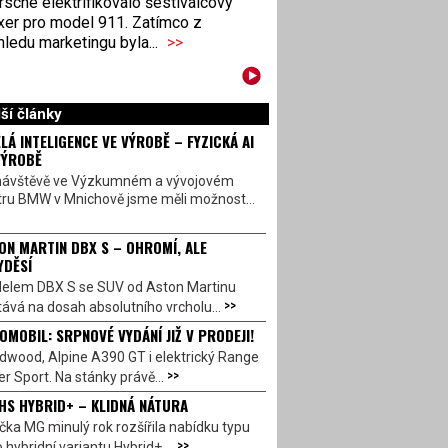
sche elektrifikovalo šestiválcový
xer pro model 911. Zatímco z
ledu marketingu byla...
>>
ší články
LÁ INTELIGENCE VE VÝROBĚ – FYZICKÁ AI
VÝROBĚ
návštěvě ve Výzkumném a vývojovém
tru BMW v Mnichově jsme měli možnost...
ON MARTIN DBX S – OHROMÍ, ALE
YDĚSÍ
elem DBX S se SUV od Aston Martinu
>>
ává na dosah absolutního vrcholu...
OMOBIL: SRPNOVÉ VYDÁNÍ JIŽ V PRODEJI!
dwood, Alpine A390 GT i elektrický Range
>>
r Sport. Na stánky právě...
HS HYBRID+ – KLIDNÁ NÁTURA
ka MG minulý rok rozšířila nabídku typu
>>
 hybridní variantu Hybrid+,...