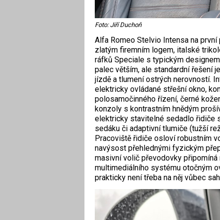
Foto: Jiří Duchoň
Alfa Romeo Stelvio Intensa na prvn
zlatým firemním logem, italské triko
ráfků Speciale s typickým designem 
palec větším, ale standardní řešení je
jízdě a tlumení ostrých nerovností. I
elektricky ovládané střešní okno, ko
polosamočinného řízení, černé kožené
konzoly s kontrastním hnědým proš
elektricky stavitelné sedadlo řidiče
sedáku či adaptivní tlumiče (tužší re
Pracoviště řidiče osloví robustním v
navýsost přehlednými fyzickým přepí
masivní volič převodovky připomíná 
multimediálního systému otočným ovl
prakticky není třeba na něj vůbec sah