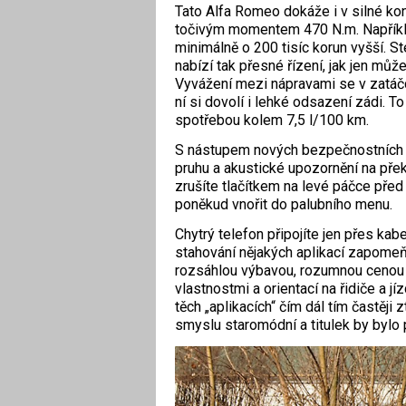
Tato Alfa Romeo dokáže i v silné ko
točivým momentem 470 N.m. Napříkl
minimálně o 200 tisíc korun vyšší. S
nabízí tak přesné řízení, jak jen můž
Vyvážení mezi nápravami se v zatáčce
ní si dovolí i lehké odsazení zádi. T
spotřebou kolem 7,5 l/100 km.
S nástupem nových bezpečnostních re
pruhu a akustické upozornění na pře
zrušíte tlačítkem na levé páčce pře
poněkud vnořit do palubního menu.
Chytrý telefon připojíte jen přes ka
stahování nějakých aplikací zapomeňt
rozsáhlou výbavou, rozumnou cenou 
vlastnostmi a orientací na řidiče a jí
těch „aplikacích“ čím dál tím častěji 
smyslu staromódní a titulek by bylo př