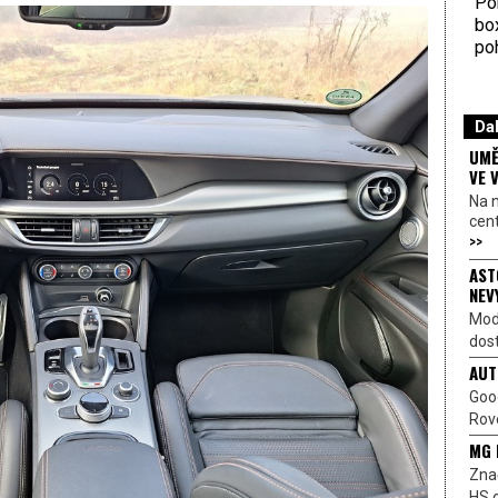
Por
bo
poh
Dal
UMĚ
VE 
Na 
cen
>>
AST
NEV
Mod
dost
AUT
Goo
Rove
MG 
Znač
HS o