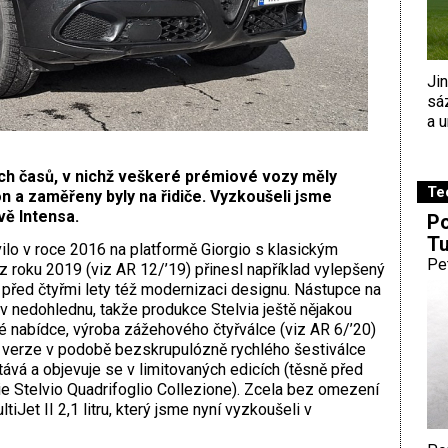
Ji
sá
a u
ch časů, v nichž veškeré prémiové vozy měly
Te
 a zaměřeny byly na řidiče. Vyzkoušeli jsme
vě Intensa.
Po
Tu
lo v roce 2016 na platformě Giorgio s klasickým
Pe
 z roku 2019 (viz AR 12/’19) přinesl například vylepšený
 před čtyřmi lety též modernizaci designu. Nástupce na
v nedohlednu, takže produkce Stelvia ještě nějakou
 nabídce, výroba zážehového čtyřválce (viz AR 6/’20)
vá verze v podobě bezskrupulózně rychlého šestiválce
tává a objevuje se v limitovaných edicích (těsně před
e Stelvio Quadrifoglio Collezione). Zcela bez omezení
iJet II 2,1 litru, který jsme nyní vyzkoušeli v