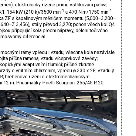
en); elektronicky řízené přímé vstřikování paliva,
-1
-1
5:1; 154 kW (210 k)/3500 min
a 470 N.m/1750 min
.
a ZF s kapalinovým měničem momentu (5,000–3,200–
40–Z 3,456), stálý převod 3,270; pohon všech kol Q4
kou připojující kola přední nápravy, dělení točivého
mosvorný diferenciál.
mocnými rámy vpředu i vzadu; všechna kola nezávisle
ojitá příčná ramena, vzadu víceprvkové závěsy;
kopickými adaptivními tlumiči; příčné zkrutné
brzdy s vnitřním chlazením, vpředu ø 330 x 28, vzadu ø
; hřebenové řízení s elektromechanickým
 12 m. Pneumatiky Pirelli Scorpion, 255/45 R 20.