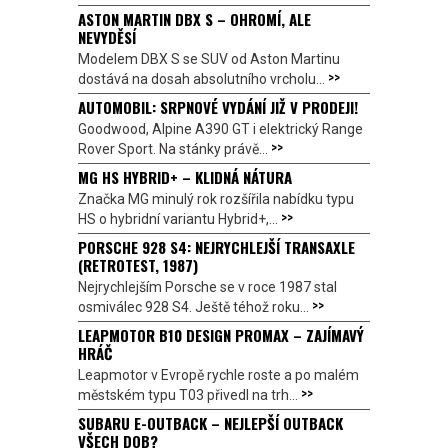
ASTON MARTIN DBX S – OHROMÍ, ALE
NEVYDĚSÍ
Modelem DBX S se SUV od Aston Martinu
>>
dostává na dosah absolutního vrcholu...
AUTOMOBIL: SRPNOVÉ VYDÁNÍ JIŽ V PRODEJI!
Goodwood, Alpine A390 GT i elektrický Range
>>
Rover Sport. Na stánky právě...
MG HS HYBRID+ – KLIDNÁ NÁTURA
Značka MG minulý rok rozšířila nabídku typu
>>
HS o hybridní variantu Hybrid+,...
PORSCHE 928 S4: NEJRYCHLEJŠÍ TRANSAXLE
(RETROTEST, 1987)
Nejrychlejším Porsche se v roce 1987 stal
>>
osmiválec 928 S4. Ještě téhož roku...
LEAPMOTOR B10 DESIGN PROMAX – ZAJÍMAVÝ
HRÁČ
Leapmotor v Evropě rychle roste a po malém
>>
městském typu T03 přivedl na trh...
SUBARU E-OUTBACK – NEJLEPŠÍ OUTBACK
VŠECH DOB?