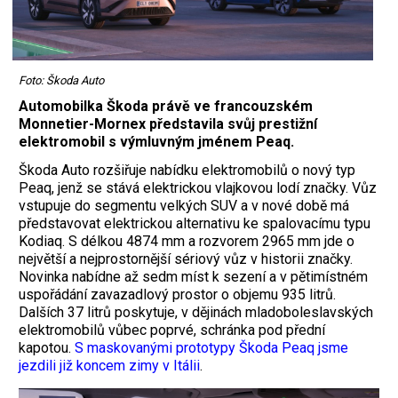
Foto: Škoda Auto
Automobilka Škoda právě ve francouzském
Monnetier-Mornex představila svůj prestižní
elektromobil s výmluvným jménem Peaq.
Škoda Auto rozšiřuje nabídku elektromobilů o nový typ
Peaq, jenž se stává elektrickou vlajkovou lodí značky. Vůz
vstupuje do segmentu velkých SUV a v nové době má
představovat elektrickou alternativu ke spalovacímu typu
Kodiaq. S délkou 4874 mm a rozvorem 2965 mm jde o
největší a nejprostornější sériový vůz v historii značky.
Novinka nabídne až sedm míst k sezení a v pětimístném
uspořádání zavazadlový prostor o objemu 935 litrů.
Dalších 37 litrů poskytuje, v dějinách mladoboleslavských
elektromobilů vůbec poprvé, schránka pod přední
kapotou.
S maskovanými prototypy Škoda Peaq jsme
jezdili již koncem zimy v Itálii
.