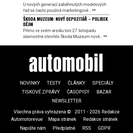
U nových generací zaběhnutých modelových
>>
řad se často používá marketingové...
ŠKODA MUZEUM: NOVÝ DEPOZITÁŘ – POLIBEK
DĚJIN
Přímo ve svém areálu loni 27. listopadu
>>
slavnostně otevřelo Škoda Muzeum nově...
NOVINKY
TESTY
ČLÁNKY
SPECIÁLY
TISKOVÉ ZPRÁVY
ČASOPISY
BAZAR
NEWSLETTER
Všechna práva vyhrazena ©
|
2011 - 2026 Redakce
Automotorevue
|
Mapa stránek
|
Redakce stránek
|
Napište nám
|
Předplatné
|
RSS
|
GDPR
|