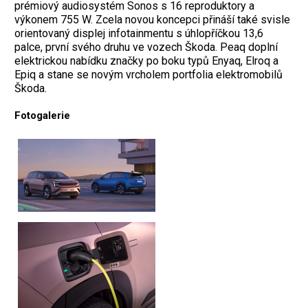
prémiový audiosystém Sonos s 16 reproduktory a
výkonem 755 W. Zcela novou koncepci přináší také svisle
orientovaný displej infotainmentu s úhlopříčkou 13,6
palce, první svého druhu ve vozech Škoda. Peaq doplní
elektrickou nabídku značky po boku typů Enyaq, Elroq a
Epiq a stane se novým vrcholem portfolia elektromobilů
Škoda.
Fotogalerie