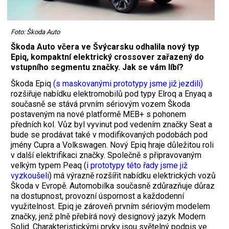
Foto: Škoda Auto
Škoda Auto včera ve Švýcarsku odhalila nový typ
Epiq, kompaktní elektrický crossover zařazený do
vstupního segmentu značky. Jak se vám líbí?
Škoda Epiq
(
s maskovanými prototypy jsme již jezdili
)
rozšiřuje nabídku elektromobilů pod typy Elroq a Enyaq a
současně se stává prvním sériovým vozem Škoda
postaveným na nové platformě MEB+ s pohonem
předních kol. Vůz byl vyvinut pod vedením značky Seat a
bude se prodávat také v modifikovaných podobách pod
jmény Cupra a Volkswagen. Nový Epiq hraje důležitou roli
v další elektrifikaci značky. Společně s připravovaným
velkým typem Peaq (i
prototypy této řady jsme již
vyzkoušeli
) má výrazně rozšířit nabídku elektrických vozů
Škoda v Evropě. Automobilka současně zdůrazňuje důraz
na dostupnost, provozní úspornost a každodenní
využitelnost. Epiq je zároveň prvním sériovým modelem
značky, jenž plně přebírá nový designový jazyk Modern
Solid. Charakteristickými prvky jsou světelný podpis ve