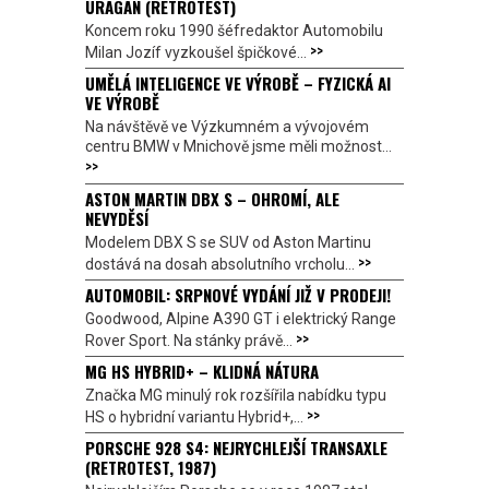
URAGÁN (RETROTEST)
Koncem roku 1990 šéfredaktor Automobilu
>>
Milan Jozíf vyzkoušel špičkové...
UMĚLÁ INTELIGENCE VE VÝROBĚ – FYZICKÁ AI
VE VÝROBĚ
Na návštěvě ve Výzkumném a vývojovém
centru BMW v Mnichově jsme měli možnost...
>>
ASTON MARTIN DBX S – OHROMÍ, ALE
NEVYDĚSÍ
Modelem DBX S se SUV od Aston Martinu
>>
dostává na dosah absolutního vrcholu...
AUTOMOBIL: SRPNOVÉ VYDÁNÍ JIŽ V PRODEJI!
Goodwood, Alpine A390 GT i elektrický Range
>>
Rover Sport. Na stánky právě...
MG HS HYBRID+ – KLIDNÁ NÁTURA
Značka MG minulý rok rozšířila nabídku typu
>>
HS o hybridní variantu Hybrid+,...
PORSCHE 928 S4: NEJRYCHLEJŠÍ TRANSAXLE
(RETROTEST, 1987)