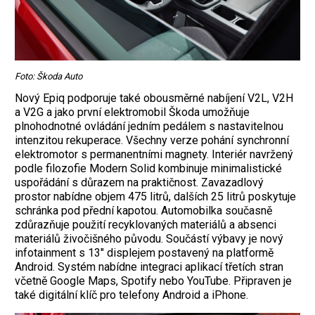
Foto: Škoda Auto
Nový Epiq podporuje také obousměrné nabíjení V2L, V2H
a V2G a jako první elektromobil Škoda umožňuje
plnohodnotné ovládání jedním pedálem s nastavitelnou
intenzitou rekuperace. Všechny verze pohání synchronní
elektromotor s permanentními magnety. Interiér navržený
podle filozofie Modern Solid kombinuje minimalistické
uspořádání s důrazem na praktičnost. Zavazadlový
prostor nabídne objem 475 litrů, dalších 25 litrů poskytuje
schránka pod přední kapotou. Automobilka současně
zdůrazňuje použití recyklovaných materiálů a absenci
materiálů živočišného původu. Součástí výbavy je nový
infotainment s 13" displejem postavený na platformě
Android. Systém nabídne integraci aplikací třetích stran
včetně Google Maps, Spotify nebo YouTube. Připraven je
také digitální klíč pro telefony Android a iPhone.