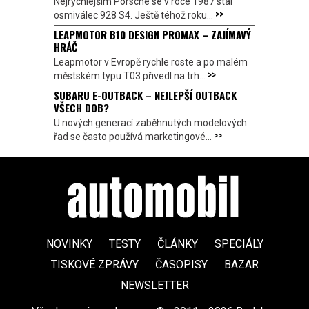
Nejrychlejším Porsche se v roce 1987 stal
>>
osmiválec 928 S4. Ještě téhož roku...
LEAPMOTOR B10 DESIGN PROMAX – ZAJÍMAVÝ
HRÁČ
Leapmotor v Evropě rychle roste a po malém
>>
městském typu T03 přivedl na trh...
SUBARU E-OUTBACK – NEJLEPŠÍ OUTBACK
VŠECH DOB?
U nových generací zaběhnutých modelových
>>
řad se často používá marketingové...
NOVINKY
TESTY
ČLÁNKY
SPECIÁLY
TISKOVÉ ZPRÁVY
ČASOPISY
BAZAR
NEWSLETTER