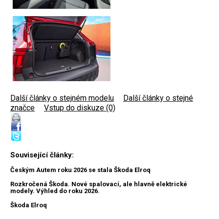
Další články o stejném modelu
|
Další články o stejné
značce
|
Vstup do diskuze (0)
Související články:
Českým Autem roku 2026 se stala Škoda Elroq
Rozkročená Škoda. Nové spalovací, ale hlavně elektrické
modely. Výhled do roku 2026.
Škoda Elroq