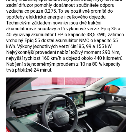
zadní difuzor pomohly dosáhnout součinitele odporu
vzduchu cx pouze 0,275. To se pozitivně promítá do
spotřeby elektrické energie i celkového dojezdu.
Technickým základem novinky jsou dvě trakční
akumulátorové soustavy a tři výkonové verze. Epiq 35 a
40 využívají akumulátor LFP o kapacitě 38,5 kWh, zatímco
vrcholný Epiq 55 dostal akumulátor NMC o kapacitě 55
kWh. Výkony jednotlivých verzí činí 85, 99 a 155 kW.
Nejvýkonnější provedení nabízí točivý moment 290 N.m,
nejvyšší rychlost 160 km/h a dojezd okolo 440 kilometrů.
Nabíjení stejnosměrným proudem z 10 na 80 % kapacity
trvá přibližně 24 minut.