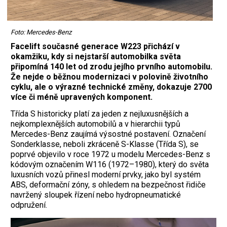
Foto: Mercedes-Benz
Facelift současné generace W223 přichází v
okamžiku, kdy si nejstarší automobilka světa
připomíná 140 let od zrodu jejího prvního automobilu.
Že nejde o běžnou modernizaci v polovině životního
cyklu, ale o výrazné technické změny, dokazuje 2700
více či méně upravených komponent.
Třída S historicky platí za jeden z nejluxusnějších a
nejkomplexnějších automobilů a v hierarchii typů
Mercedes-Benz zaujímá výsostné postavení. Označení
Sonderklasse, neboli zkráceně S-Klasse (Třída S), se
poprvé objevilo v roce 1972 u modelu Mercedes-Benz s
kódovým označením W116 (1972–1980), který do světa
luxusních vozů přinesl moderní prvky, jako byl systém
ABS, deformační zóny, s ohledem na bezpečnost řidiče
navržený sloupek řízení nebo hydropneumatické
odpružení.