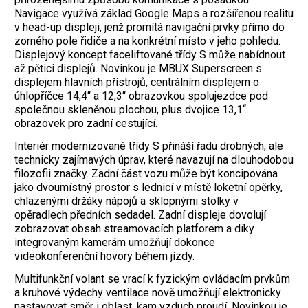
Navigace využívá základ Google Maps a rozšířenou realitu
v head-up displeji, jenž promítá navigační prvky přímo do
zorného pole řidiče a na konkrétní místo v jeho pohledu.
Displejový koncept faceliftované třídy S může nabídnout
až pětici displejů. Novinkou je MBUX Superscreen s
displejem hlavních přístrojů, centrálním displejem o
úhlopříčce 14,4“ a 12,3“ obrazovkou spolujezdce pod
společnou skleněnou plochou, plus dvojice 13,1“
obrazovek pro zadní cestující.
Interiér modernizované třídy S přináší řadu drobných, ale
technicky zajímavých úprav, které navazují na dlouhodobou
filozofii značky. Zadní část vozu může být koncipována
jako dvoumístný prostor s lednicí v­ místě loketní opěrky,
chlazenými držáky nápojů a sklopnými stolky v
opěradlech předních sedadel. Zadní displeje dovolují
zobrazovat obsah streamovacích platforem a díky
integrovaným kamerám umožňují dokonce
videokonferenční hovory během jízdy.
Multifunkční volant se vrací k fyzickým ovládacím prvkům
a kruhové výdechy ventilace nově umožňují elektronicky
nastavovat směr i oblast, kam vzduch proudí. ­Novinkou je