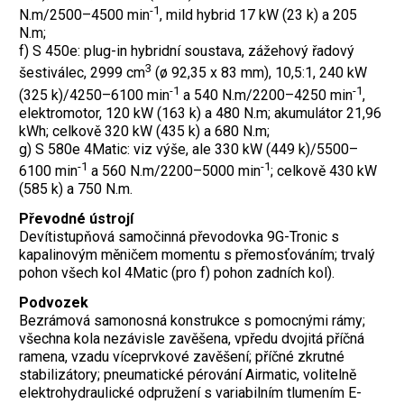
-1
N.m/2500–4500 min
, mild hybrid 17 kW (23 k) a 205
N.m;
f) S 450e: plug-in hybridní soustava, zážehový řadový
3
šestiválec, 2999 cm
(ø 92,35 x 83 mm), 10,5:1, 240 kW
-1
-1
(325 k)/4250–6100 min
a 540 N.m/2200–4250 min
,
elektromotor, 120 kW (163 k) a 480 N.m; akumulátor 21,96
kWh; celkově 320 kW (435 k) a 680 N.m;
g) S 580e 4Matic: viz výše, ale 330 kW (449 k)/5500–
-1
-1
6100 min
a 560 N.m/2200–5000 min
; celkově 430 kW
(585 k) a 750 N.m.
Převodné ústrojí
Devítistupňová samočinná převodovka 9G-Tronic s
kapalinovým měničem momentu s přemosťováním; trvalý
pohon všech kol 4Matic (pro f) pohon zadních kol).
Podvozek
Bezrámová samonosná konstrukce s pomocnými rámy;
všechna kola nezávisle zavěšena, vpředu dvojitá příčná
ramena, vzadu víceprvkové zavěšení; příčné zkrutné
stabilizátory; pneumatické pérování Airmatic, volitelně
elektrohydraulické odpružení s variabilním tlumením E-