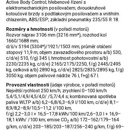
Active Body Control; hřebenové řízení s
elektromechanickým posilovačem; dvouokruhové
kotoučové brzdy s podtlakovým posilovačem a vnitřním
chlazením, ABS/ESP; základní pneumatiky 235/55 R 18.
Rozměry a hmotnosti
(v pořadí motorů)
Rozvor náprav 3106 mm (3216 mm*), rozchod kol
1660/1688 mm;
d/š/v 5194 (5304*)/1921/1503 mm; průměr otáčení
stopový 11,9 m; objem zavazadlového prostoru a/b) 530,
c/d/e) 510, f/g) 345 l; hmotnost pohotovostní a/b)
2230/2235 kg, c/d/e) 2165/2175/2250, f/g) 2445/2495
kg, celková a/b) 2890 kg, c/d/e) 2825/2835/2895 kg, f/g)
3050 kg; objem palivové nádrže 76 l, f+g) 67 l.
Provozní vlastnosti
(údaje výrobce, v pořadí motorů)
Největší rychlost 250 km/h; zrychlení 0–100 km/h
5,4/5,1/4,9/4,5/4,0/ /5,7/4,4 s; kombinovaná spotřeba
paliva WLTP a/b) 6,2–6,8/6,3–6,9 l/100 km, c/d/e) 8,1–
8,9/8,2–8,9/10,5–11,2 l/100 km,
f/g) 2,2–3,0 l + 16,5–17,8 kWh/100 km/2,6–3,0 l + 16,9–
18,1 kWh/ /100 km; emise CO
a/b) 172–162/179–164
2
g/km, c/d/e) 203–185/203–187/256–240 g/km, f/g) 69–