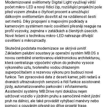
Modernizované světlomety Digital Light využívají větší
počet mikro-LED a nový řídicí čip, rozšiřující projekční pole
před vozem zhruba o čtyřicet procent a umožňující
dálkovým světlometům dosvítit až na vzdálenost šesti
set metrů. Díky propojení s mapovými podklady a
kamerovým systémem navíc osvětlení přesněji reaguje na
profil vozovky, zejména v zatáčkách a členitých úsecích.
Nové řešení s technikou mikro-LED nahrazuje dřívější
osvětlení s mikrozrcadly.
Skutečná podstata modernizace se skrývá uvnitř.
Základem palubní soustavy je operační systém MB.OS s
novou centrálně orientovanou elektronickou architekturou,
která centralizuje výpočetní výkon do jednoho vysoce
výkonného uzlu, tvořeného vodou chlazeným
superpočítačem s rezervou výkonu pro budoucí nové
funkce. Ten zpracovává data z deseti kamer, pěti radarů a
dvanácti ultrazvukových senzorů a řídí funkce asistované
jízdy, automatizovaného parkování i infotainmentu.
Asistenční systémy MB.Drive nyní dokážou nejen
udržovat vozidlo v jízdním pruhu a samočinně měnit jízdní
pruh na dálnici, ale také provádět vyhýbací manévry nebo
pomoci s couváním přesně po dříve projeté trase.