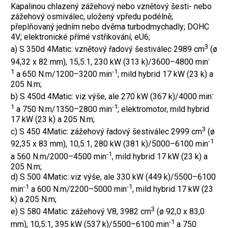
Kapalinou chlazený zážehový nebo vznětový šesti- nebo
zážehový osmiválec, uložený vpředu podélně;
přeplňovaný jedním nebo dvěma turbodmychadly; DOHC
4V; elektronické přímé vstřikování; eU6;
3
a) S 350d 4Matic: vznětový řadový šestiválec 2989 cm
(ø
-
94,32 x 82 mm), 15,5:1, 230 kW (313 k)/3600–4800 min
1
-1
a 650 N.m/1200–3200 min
; mild hybrid 17 kW (23 k) a
205 N.m;
-
b) S 450d 4Matic: viz výše, ale 270 kW (367 k)/4000 min
1
-1
a 750 N.m/1350–2800 min
; elektromotor, mild hybrid
17 kW (23 k) a 205 N.m;
3
c) S 450 4Matic: zážehový řadový šestiválec 2999 cm
(ø
-1
92,35 x 83 mm), 10,5:1, 280 kW (381 k)/5000–6100 min
-1
a 560 N.m/2000–4500 min
, mild hybrid 17 kW (23 k) a
205 N.m;
d) S 500 4Matic: viz výše, ale 330 kW (449 k)/5500–6100
-1
-1
min
a 600 N.m/2200–5000 min
, mild hybrid 17 kW (23
k) a 205 N.m;
3
e) S 580 4Matic: zážehový V8, 3982 cm
(ø 92,0 x 83,0
-1
mm), 10,5:1, 395 kW (537 k)/5500–6100 min
a 750