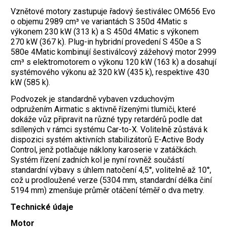
Vznětové motory zastupuje řadový šestiválec OM656 Evo
o objemu 2989 cm³ ve variantách S 350d 4Matic s
výkonem 230 kW (313 k) a S 450d 4Matic s výkonem
270 kW (367 k). Plug-in hybridní prove­dení S 450e a S
580e 4Matic kombinují šestiválcový zážehový motor 2999
cm³ s ­elektromotorem o výkonu 120 kW (163 k) a dosahují
systémového výkonu až 320 kW (435 k), respektive 430
kW (585 k).
Podvozek je standardně vybaven vzduchovým
odpružením Airmatic s aktivně řízenými tlumiči, které
dokáže vůz připravit na různé typy retardérů podle dat
sdílených v rámci systému Car-to-X. Volitelně zůstává k
dispozici systém aktivních stabilizátorů E-Active Body
Control, jenž potlačuje náklony karoserie v zatáčkách.
Systém ­řízení zadních kol je nyní rovněž součástí
standardní výbavy s úhlem natočení 4,5°, volitelně až 10°,
což u prodloužené verze (5304 mm, standardní délka činí
5194 mm) zmenšuje průměr otáčení téměř o dva ­metry.
Technické údaje
Motor