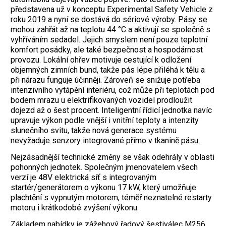
představena už v konceptu Experimental Safety Vehicle z
roku 2019 a nyní se dostává do sériové výroby. Pásy se
mohou zahřát až na teplotu 44 °C a aktivují se společně s
vyhříváním sedadel. Jejich smyslem není pouze teplotní
komfort posádky, ale také bezpečnost a hospodárnost
provozu. Lokální ohřev motivuje cestující k odložení
objemných zimních bund, takže pás lépe přiléhá k tělu a
při nárazu funguje účinněji. Zároveň se snižuje potřeba
intenzivního vytápění interiéru, což může při teplotách pod
bodem mrazu u elektrifikovaných vozidel prodloužit
dojezd až o šest procent. Inteligentní řídicí jednotka navíc
upravuje výkon podle vnější i vnitřní teploty a intenzity
slunečního svitu, takže nová generace systému
nevyžaduje senzory integrované přímo v tkanině pásu.
Nejzásadnější technické změny se však odehrály v oblasti
pohonných jednotek. Společným jmenovatelem všech
verzí je 48V elektrická síť s integrovaným
startér/generátorem o výkonu 17 kW, který umožňuje
plachtění s vypnutým motorem, téměř neznatelné restarty
motoru i krátkodobé zvýšení výkonu.
Základem nabídky je zážehový řadový šestiválec M256