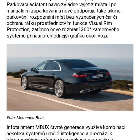
Parkovací asistent navíc zvládne vyjet z místa i po
manuálním zaparkování a nově podporuje také šikmé
parkování, rozpoznání míst bez vyznačených čar či
ochranu ráfků prostřednictvím funkce Visual Rim
Protection, zatímco nové rozhraní 360° kamerového
systému přináší přehlednější grafiku okolí vozu.
Foto: Mercedes-Benz
Infotainment MBUX čtvrté generace využívá kombinaci
několika systémů umělé inteligence a přechází k
přirozenějšímu způsobu komunikace s posádkou.