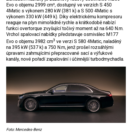
Evo o objemu 2999 cm³, dostupný ve verzích S 450
4Matic s výkonem 280 kW (381 k) a S 500 4Matic s
výkonem 330 kW (449 k). Díky elektrickému kompresoru
reaguje na plyn mimořádně rychle a krátkodobě nabízí
funkci overtorque ­zvyšující točivý moment až na 640 N.m.
Vrchol spalovací nabídky představuje ­osmiválec M177
3
Evo o objemu 3982 cm
ve verzi S 580 4Matic, naladěný
na 395 kW (537 k) a 750 N.m, jenž prošel rozsáhlými
úpravami zahrnujícími přepracované sací a výfukové
kanály, nové pořadí zapalování i účinnější turbodmychadla.
Foto: Mercedes-Benz