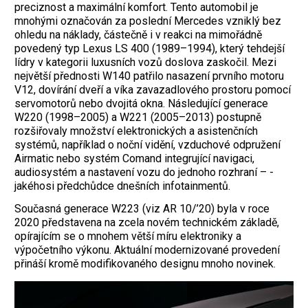
preciznost a maximální komfort. Tento automobil je
mnohými označován za poslední Mercedes vzniklý bez
ohledu na náklady, částečně i v reakci na mimořádně
povedený typ Lexus LS 400 (1989–1994), který tehdejší
lídry v kategorii luxusních vozů doslova zaskočil. Mezi
největší přednosti W140 patřilo nasazení prvního motoru
V12, dovírání dveří a víka zavazadlového prostoru pomocí
servomotorů nebo dvojitá okna. Následující generace
W220 (1998–2005) a W221 (2005–2013) postupně
rozšiřovaly množství elektronických a asistenčních
systémů, například o noční vidění, vzduchové odpružení
Airmatic nebo systém Comand integrující navigaci,
audiosystém a nastavení vozu do jednoho rozhraní – ­
jakéhosi předchůdce dnešních infotainmentů.
Současná generace W223 (viz AR 10/’20) byla v roce
2020 představena na zcela ­novém technickém základě,
opírajícím se o mnohem větší míru elektroniky a
výpočetního výkonu. Aktuální modernizované provedení
přináší kromě modifikovaného designu mnoho novinek.