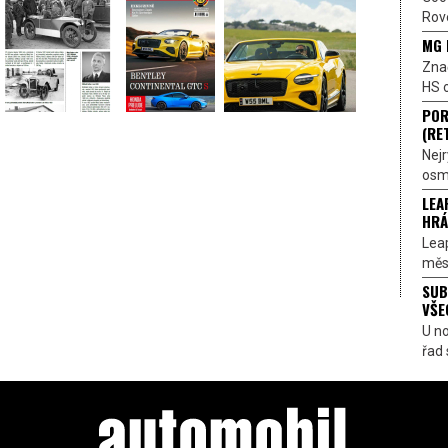
Rove
MG 
Znač
HS o
POR
(RE
Nejr
osmi
LEA
HRÁ
Lea
měst
SUB
VŠE
U n
řad 