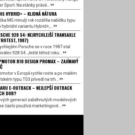
>>
r Sport. Na stánky právě...
HS HYBRID+ – KLIDNÁ NÁTURA
ka MG minulý rok rozšířila nabídku typu
>>
 hybridní variantu Hybrid+,...
SCHE 928 S4: NEJRYCHLEJŠÍ TRANSAXLE
TROTEST, 1987)
ychlejším Porsche se v roce 1987 stal
>>
válec 928 S4. Ještě téhož roku...
PMOTOR B10 DESIGN PROMAX – ZAJÍMAVÝ
Č
pmotor v Evropě rychle roste a po malém
>>
ském typu T03 přivedl na trh...
ARU E-OUTBACK – NEJLEPŠÍ OUTBACK
CH DOB?
ových generací zaběhnutých modelových
>>
se často používá marketingové...