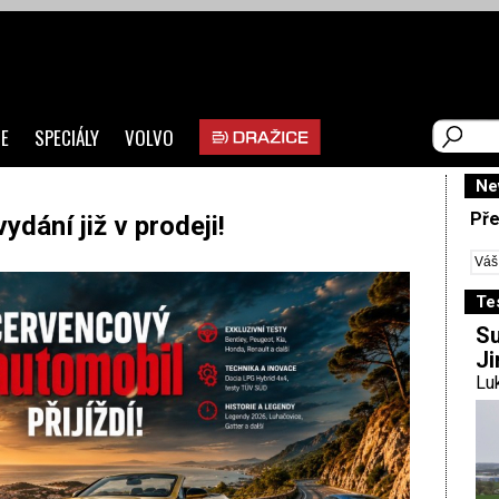
E
SPECIÁLY
VOLVO
Ne
Pře
dání již v prodeji!
Te
Su
Ji
Luk