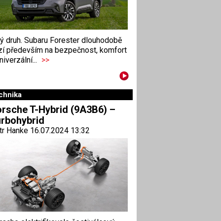
ný druh. Subaru Forester dlouhodobě
zí především na bezpečnost, komfort
niverzální...
>>
chnika
rsche T-Hybrid (9A3B6) –
rbohybrid
tr Hanke 16.07.2024 13:32