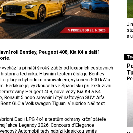
Ji
sá
a u
vní roli Bentley, Peugeot 408, Kia K4 a další
Te
orie.
Po
vychází a přináší široký záběr od luxusních cestovních
Tu
istorii a techniku. Hlavním testem čísla je Bentley
Pe
let s plug-in hybridním osmiválcem, výkonem 500 kW a
 Redakce jej vyzkoušela ve Španělsku při exkluzivní
odernizovaný Peugeot 408, nové vozy Kia K4 a K4
 Renault 5 nebo srovnání čtyř naftových SUV: Alfa
enz GLC a Volkswagen Tiguan. V rubrice Náš test
ybridní Dacii LPG 4x4 a testům ochrany krční páteře
ínají akce Legendy 2026, Concours d’Elegance
rvencový Automobil tedy nabízí klasickou směs