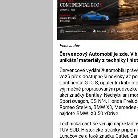
Foto: archiv
Červencový Automobil je zde. V hla
unikátní materiály z techniky i hist
Červencové vydání Automobilu právě 
vozů přes dostupnější novinky až po h
Continental GTC S, opulentní kabrio
výjimečně propracovaným podvozkem.
akci značky Bentley. Nechybí ani m
Sportswagon, DS N°4, Honda Prelude,
Romeo Stelvio, BMW X3, Mercedes-B
najdete BMW iX3 50 xDrive.
Technická část se věnuje například h
TÜV SÜD. Historické stránky připom
Luhačovice a také značku Gatter. Če