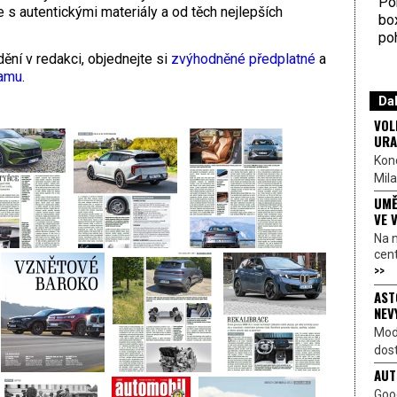
Por
še s autentickými materiály a od těch nejlepších
bo
poh
ění v redakci, objednejte si
zvýhodněné předplatné
a
ramu
.
Dal
VOL
URA
Kon
Mila
UMĚ
VE 
Na 
cen
>>
AST
NEV
Mod
dost
AUT
Goo