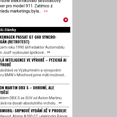
sche elektrifikovalo šestiválcový
xer pro model 911. Zatímco z
ledu marketingu byla...
>>
ší články
KSWAGEN PASSAT GT G60 SYNCRO:
GÁN (RETROTEST)
cem roku 1990 šéfredaktor Automobilu
>>
n Jozíf vyzkoušel špičkové...
LÁ INTELIGENCE VE VÝROBĚ – FYZICKÁ AI
VÝROBĚ
návštěvě ve Výzkumném a vývojovém
tru BMW v Mnichově jsme měli možnost...
ON MARTIN DBX S – OHROMÍ, ALE
YDĚSÍ
elem DBX S se SUV od Aston Martinu
>>
ává na dosah absolutního vrcholu...
OMOBIL: SRPNOVÉ VYDÁNÍ JIŽ V PRODEJI!
dwood, Alpine A390 GT i elektrický Range