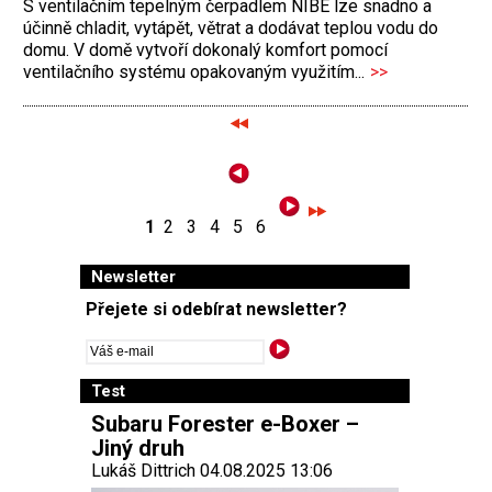
S ventilačním tepelným čerpadlem NIBE lze snadno a
účinně chladit, vytápět, větrat a dodávat teplou vodu do
domu. V domě vytvoří dokonalý komfort pomocí
ventilačního systému opakovaným využitím...
>>
1
2
3
4
5
6
Newsletter
Přejete si odebírat newsletter?
Test
Subaru Forester e-Boxer –
Jiný druh
Lukáš Dittrich 04.08.2025 13:06