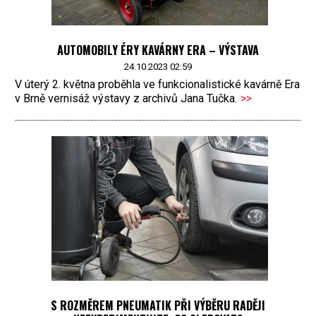
AUTOMOBILY ÉRY KAVÁRNY ERA – VÝSTAVA
24.10.2023 02:59
V úterý 2. května proběhla ve funkcionalistické kavárně Era
v Brně vernisáž výstavy z archivů Jana Tučka.
>>
S ROZMĚREM PNEUMATIK PŘI VÝBĚRU RADĚJI