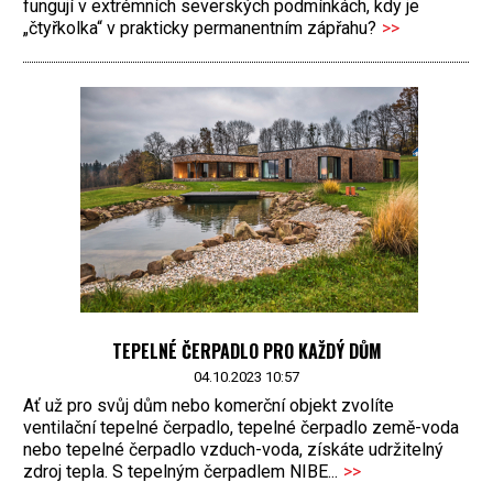
fungují v extrémních severských podmínkách, kdy je
„čtyřkolka“ v prakticky permanentním zápřahu?
>>
TEPELNÉ ČERPADLO PRO KAŽDÝ DŮM
04.10.2023 10:57
Ať už pro svůj dům nebo komerční objekt zvolíte
ventilační tepelné čerpadlo, tepelné čerpadlo země-voda
nebo tepelné čerpadlo vzduch-voda, získáte udržitelný
zdroj tepla. S tepelným čerpadlem NIBE...
>>