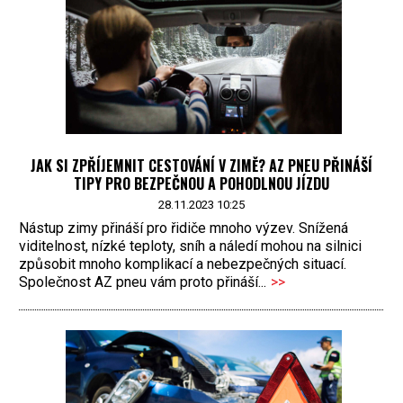
JAK SI ZPŘÍJEMNIT CESTOVÁNÍ V ZIMĚ? AZ PNEU PŘINÁŠÍ
TIPY PRO BEZPEČNOU A POHODLNOU JÍZDU
28.11.2023 10:25
Nástup zimy přináší pro řidiče mnoho výzev. Snížená
viditelnost, nízké teploty, sníh a náledí mohou na silnici
způsobit mnoho komplikací a nebezpečných situací.
Společnost AZ pneu vám proto přináší...
>>