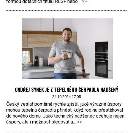
formou dotačních titulů RES+ nebo...
>>
ONDŘEJ SYNEK JE Z TEPELNÉHO ČERPADLA NADŠENÝ
24.10.2024 17:05
Český veslař poměrně rychle zjistil, jaké výrazné úspory
mohou tepelná čerpadla přinést, když rodinu přestěhoval
do nového domu. Jako technický nadšenec oceňuje nejen
úspory, ale i možnost sledovat a...
>>