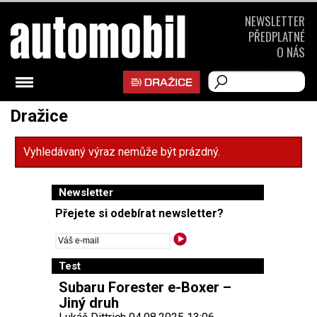
NEWSLETTER
PŘEDPLATNÉ
O NÁS
Dražice
Vyhledávaný výraz nemůže být prázdný.
Newsletter
Přejete si odebírat newsletter?
Test
Subaru Forester e-Boxer –
Jiný druh