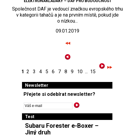
ELEKTRONÁKLAĎÁKY – DAF PRO BUDOUCNOST
Společnost DAF je vedoucí značkou evropského trhu
v kategorii tahačů a je na prvním místě, pokud jde
o nízkou...
09.01.2019
1
2
3
4
5
6
7
8
9
10
...
15
Newsletter
Přejete si odebírat newsletter?
Test
Subaru Forester e-Boxer –
Jiný druh